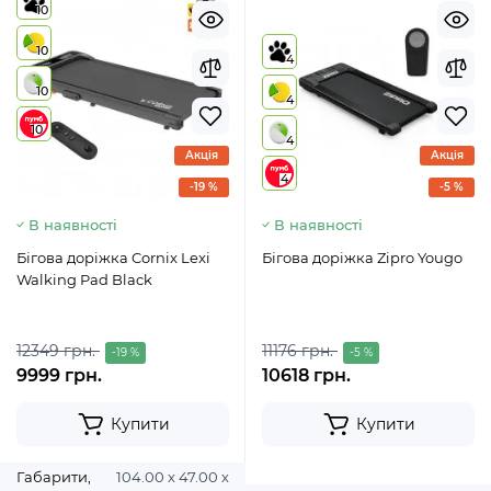
10
10
4
10
4
10
4
Акція
Акція
4
-19 %
-5 %
В наявності
В наявності
Бігова доріжка Cornix Lexi
Бігова доріжка Zipro Yougo
Walking Pad Black
12349 грн.
11176 грн.
-19 %
-5 %
9999 грн.
10618 грн.
Купити
Купити
Габарити,
104.00 х 47.00 х