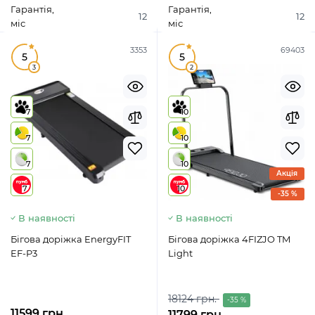
Гарантія,
Гарантія,
12
12
міс
міс
3353
69403
5
5
3
2
7
10
7
10
7
10
Акція
7
10
-35 %
В наявності
В наявності
Бігова доріжка EnergyFIT
Бігова доріжка 4FIZJO TM
EF-P3
Light
18124 грн.
-35 %
11599 грн.
11799 грн.