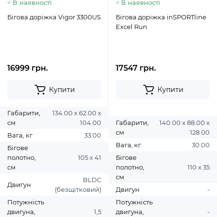
В наявності
В наявності
Бігова доріжка Vigor 3300US
Бігова доріжка inSPORTline
Excel Run
16999 грн.
17547 грн.
Купити
Купити
Габарити,
134.00 х 62.00 х
см
104.00
Габарити,
140.00 х 88.00 х
см
128.00
Вага, кг
33.00
Вага, кг
30.00
Бігове
полотно,
105 х 41
Бігове
см
полотно,
110 х 35
см
BLDC
Двигун
(безщітковий)
Двигун
-
Потужність
Потужність
двигуна,
1,5
двигуна,
-