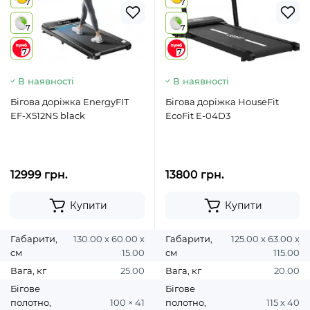
7
7
7
7
7
7
В наявності
В наявності
Бігова доріжка EnergyFIT
Бігова доріжка HouseFit
EF-X512NS black
EcoFit E-04D3
12999 грн.
13800 грн.
Купити
Купити
Габарити,
130.00 х 60.00 х
Габарити,
125.00 х 63.00 х
см
15.00
см
115.00
Вага, кг
25.00
Вага, кг
20.00
Бігове
Бігове
полотно,
100 × 41
полотно,
115 х 40