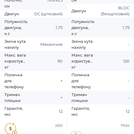
полотно,
110х39,5
см
см
BLDC
Двигун
Двигун
DC (щітковий)
(безщітковий)
Потужність
Потужність
двигуна,
1,75
двигуна,
1,75
к.с
к.с
Зміна кута
Зміна кута
Механічне
-
нахилу
нахилу
Макс. вага
Макс. вага
користув.,
90
користув.,
120
кг
кг
Поличка
Поличка
для
+
для
-
телефону
телефону
Тримач
Тримач
+
-
пляшки
пляшки
Гарантія,
Гарантія,
12
12
міс
міс
2593
71934
5
3