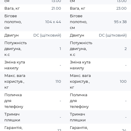
см
13.00
см
13.00
Вага, кг
21.00
Вага, кг
23.00
Бігове
Бігове
полотно,
104 х 44
полотно,
95 х 38
см
см
Двигун
DC (щітковий)
Двигун
DC (щітковий)
Потужність
Потужність
двигуна,
1
двигуна,
2
к.с
к.с
Зміна кута
Зміна кута
-
-
нахилу
нахилу
Макс. вага
Макс. вага
користув.,
110
користув.,
100
кг
кг
Поличка
Поличка
для
-
для
-
телефону
телефону
Тримач
Тримач
-
-
пляшки
пляшки
Гарантія,
Гарантія,
12
24