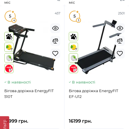
міс
міс
457
2501
5
5
4
3
7
7
7
7
7
7
7
7
В наявності
В наявності
Бігова доріжка EnergyFIT
Бігова доріжка EnergyFIT
510T
EF-U12
15999 грн.
16199 грн.
Фильтр