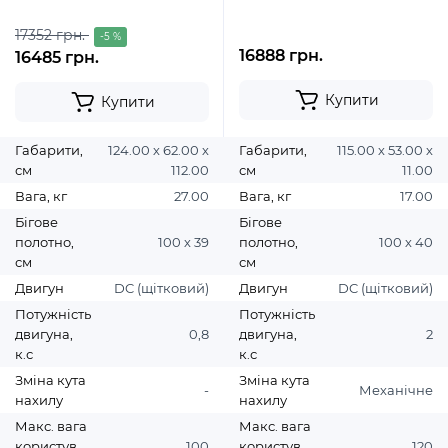
17352 грн.
-5 %
16888 грн.
16485 грн.
Купити
Купити
Габарити,
124.00 х 62.00 х
Габарити,
115.00 х 53.00 х
см
112.00
см
11.00
Вага, кг
27.00
Вага, кг
17.00
Бігове
Бігове
полотно,
100 х 39
полотно,
100 х 40
см
см
Двигун
DC (щітковий)
Двигун
DC (щітковий)
Потужність
Потужність
двигуна,
0,8
двигуна,
2
к.с
к.с
Зміна кута
Зміна кута
-
Механічне
нахилу
нахилу
Макс. вага
Макс. вага
користув.,
100
користув.,
120