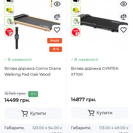
10
7
10
7
10
7
10
7
Акція
-8 %
В наявності
В наявності
Бігова доріжка Cornix Diana
Бігова доріжка GYMTEK
Walking Pad Oak Wood
XT100
15749 грн.
-8 %
14877 грн.
14499 грн.
Купити
Купити
Габарити,
123.00 х 54.00 х
Габарити,
113.00 х 49.00 х