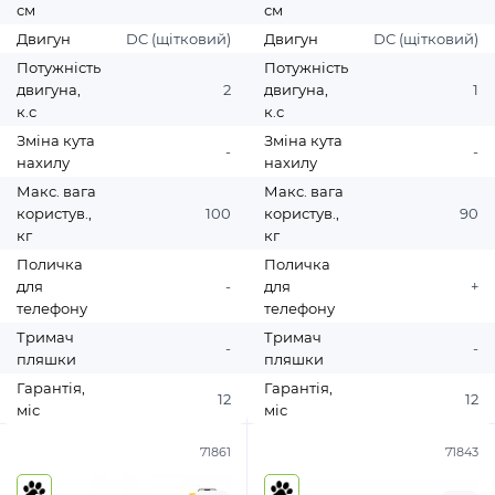
см
см
Двигун
DC (щітковий)
Двигун
DC (щітковий)
Потужність
Потужність
двигуна,
2
двигуна,
1
к.с
к.с
Зміна кута
Зміна кута
-
-
нахилу
нахилу
Макс. вага
Макс. вага
користув.,
100
користув.,
90
кг
кг
Поличка
Поличка
для
-
для
+
телефону
телефону
Тримач
Тримач
-
-
пляшки
пляшки
Гарантія,
Гарантія,
12
12
міс
міс
71861
71843