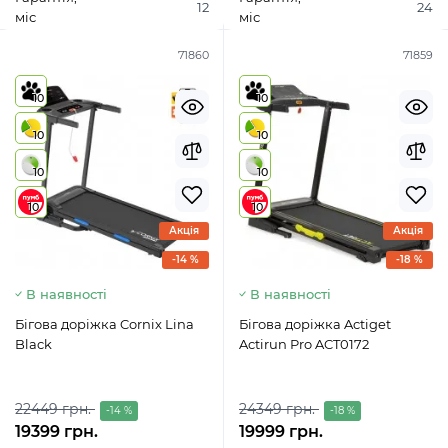
12
24
міс
міс
71860
71859
10
10
10
10
10
10
10
10
Акція
Акція
-14 %
-18 %
В наявності
В наявності
Бігова доріжка Cornix Lina
Бігова доріжка Actiget
Black
Actirun Pro ACT0172
22449 грн.
24349 грн.
-14 %
-18 %
19399 грн.
19999 грн.