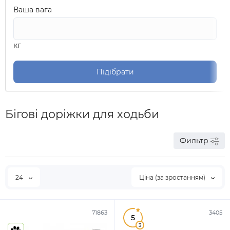
Ваша вага
кг
Підібрати
Бігові доріжки для ходьби
Фильтр
24
Ціна (за зростанням)
71863
3405
5
3