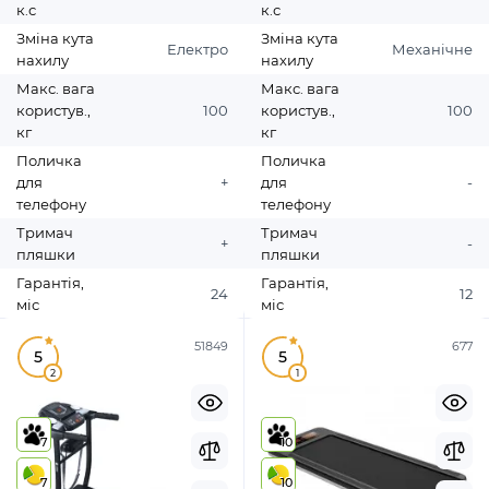
к.с
к.с
Зміна кута
Зміна кута
Електро
Механічне
нахилу
нахилу
Макс. вага
Макс. вага
користув.,
100
користув.,
100
кг
кг
Поличка
Поличка
для
+
для
-
телефону
телефону
Тримач
Тримач
+
-
пляшки
пляшки
Гарантія,
Гарантія,
24
12
міс
міс
51849
677
5
5
2
1
7
10
7
10