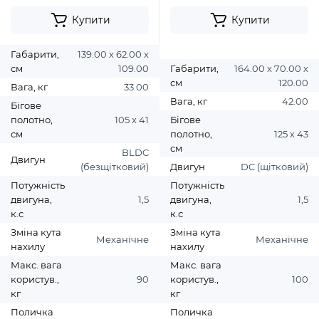
Купити
Купити
Габарити,
139.00 х 62.00 х
см
109.00
Габарити,
164.00 х 70.00 х
см
120.00
Вага, кг
33.00
Вага, кг
42.00
Бігове
полотно,
105 х 41
Бігове
см
полотно,
125 х 43
см
BLDC
Двигун
(безщітковий)
Двигун
DC (щітковий)
Потужність
Потужність
двигуна,
1,5
двигуна,
1,5
к.с
к.с
Зміна кута
Зміна кута
Механічне
Механічне
нахилу
нахилу
Макс. вага
Макс. вага
користув.,
90
користув.,
100
кг
кг
Поличка
Поличка