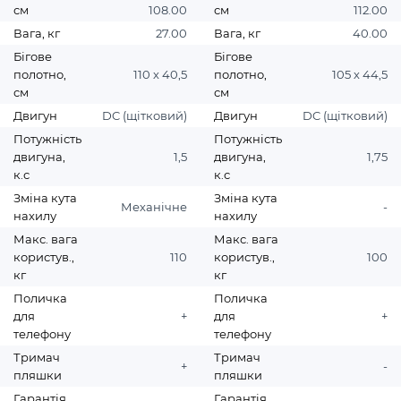
см
108.00
см
112.00
Вага, кг
27.00
Вага, кг
40.00
Бігове
Бігове
полотно,
110 х 40,5
полотно,
105 х 44,5
см
см
Двигун
DC (щітковий)
Двигун
DC (щітковий)
Потужність
Потужність
двигуна,
1,5
двигуна,
1,75
к.с
к.с
Зміна кута
Зміна кута
Механічне
-
нахилу
нахилу
Макс. вага
Макс. вага
користув.,
110
користув.,
100
кг
кг
Поличка
Поличка
для
+
для
+
телефону
телефону
Тримач
Тримач
+
-
пляшки
пляшки
Гарантія,
Гарантія,