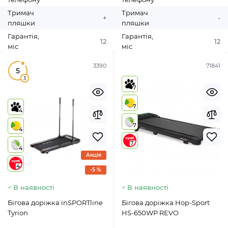
Тримач
Тримач
+
-
пляшки
пляшки
Гарантія,
Гарантія,
12
12
міс
міс
3390
71841
5
3
7
7
4
7
4
7
4
Акція
4
-5 %
В наявності
В наявності
Бігова доріжка inSPORTline
Бігова доріжка Hop-Sport
Tyrion
HS-650WP REVO