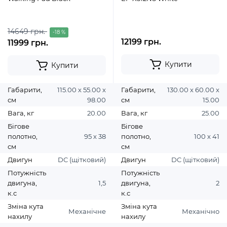
14649 грн.
-18 %
12199 грн.
11999 грн.
Купити
Купити
Габарити,
115.00 х 55.00 х
Габарити,
130.00 х 60.00 х
см
98.00
см
15.00
Вага, кг
20.00
Вага, кг
25.00
Бігове
Бігове
полотно,
95 х 38
полотно,
100 х 41
см
см
Двигун
DC (щітковий)
Двигун
DC (щітковий)
Потужність
Потужність
двигуна,
1,5
двигуна,
2
к.с
к.с
Зміна кута
Зміна кута
Механічне
Механічно
нахилу
нахилу