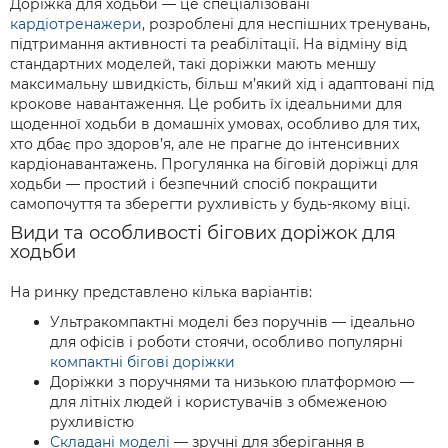
Доріжка для ходьби — це спеціалізовані
кардіотренажери
, розроблені для неспішних тренувань,
підтримання активності та реабілітації. На відміну від
стандартних моделей, такі доріжки мають меншу
максимальну швидкість, більш м’який хід і адаптовані під
крокове навантаження. Це робить їх ідеальними для
щоденної ходьби в домашніх умовах, особливо для тих,
хто дбає про здоров’я, але не прагне до інтенсивних
кардіонавантажень. Прогулянка на біговій доріжці для
ходьби — простий і безпечний спосіб покращити
самопочуття та зберегти рухливість у будь-якому віці.
Види та особливості бігових доріжок для
ходьби
На ринку представлено кілька варіантів:
Ультракомпактні моделі без поручнів — ідеально
для офісів і роботи стоячи, особливо популярні
компактні бігові доріжки
Доріжки з поручнями та низькою платформою —
для літніх людей і користувачів з обмеженою
рухливістю
Складані моделі
— зручні для зберігання в