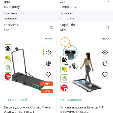
для
-
для
+
телефону
телефону
Тримач
Тримач
-
-
пляшки
пляшки
Гарантія,
Гарантія,
12
12
міс
міс
71862
3680
5
1
10
10
7
10
7
10
7
Акція
7
-18 %
В наявності
В наявності
Бігова доріжка Cornix Freya
Бігова доріжка EnergyFIT
Walking Pad Black
EF-X512NS White