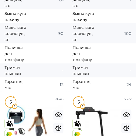
к.с
к.с
Зміна кута
Зміна кута
-
-
нахилу
нахилу
Макс. вага
Макс. вага
користув.,
90
користув.,
100
кг
кг
Поличка
Поличка
для
-
для
-
телефону
телефону
Тримач
Тримач
-
-
пляшки
пляшки
Гарантія,
Гарантія,
12
24
міс
міс
3648
3672
5
5
1
1
7
7