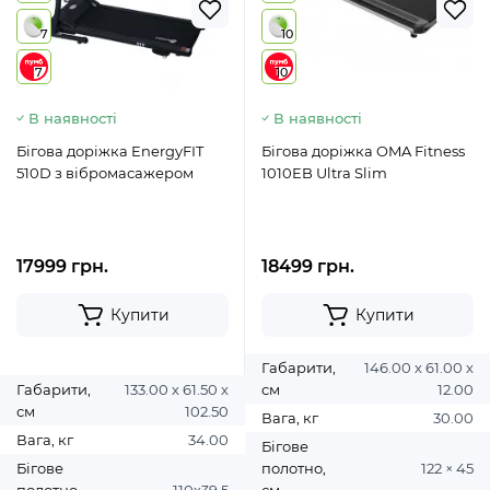
7
10
7
10
В наявності
В наявності
Бігова доріжка EnergyFIT
Бігова доріжка OMA Fitness
510D з вібромасажером
1010EB Ultra Slim
17999 грн.
18499 грн.
Купити
Купити
Габарити,
146.00 х 61.00 х
Габарити,
133.00 х 61.50 х
см
12.00
см
102.50
Вага, кг
30.00
Вага, кг
34.00
Бігове
Бігове
полотно,
122 × 45