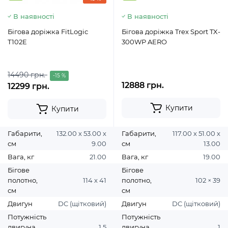
В наявності
В наявності
Бігова доріжка FitLogic
Бігова доріжка Trex Sport TX-
T102E
300WP AERO
14490 грн.
-15 %
12888 грн.
12299 грн.
Купити
Купити
Габарити,
132.00 х 53.00 х
Габарити,
117.00 х 51.00 х
см
9.00
см
13.00
Вага, кг
21.00
Вага, кг
19.00
Бігове
Бігове
полотно,
114 х 41
полотно,
102 × 39
см
см
Двигун
DC (щітковий)
Двигун
DC (щітковий)
Потужність
Потужність
двигуна,
1,5
двигуна,
1