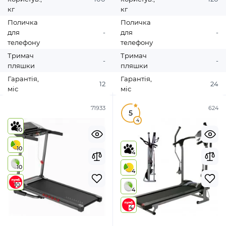
кг
кг
Поличка
Поличка
для
-
для
-
телефону
телефону
Тримач
Тримач
-
-
пляшки
пляшки
Гарантія,
Гарантія,
12
24
міс
міс
71933
624
5
4
10
10
4
10
4
10
4
4