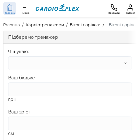
Головна
Меню
Контакти
Кабінет
Головна
Кардіотренажери
Бігові доріжки
- Бігові доріжк
Підберемо тренажер
Я шукаю:
Ваш бюджет
грн
Ваш зріст
см