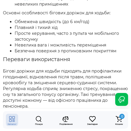
невеликих приміщеннях
Основні особливості бігових доріжок для ходьби:
Обмежена швидкість (до 6 км/год)
Плавний і тихий хід
Просте керування, часто з пульта чи мобільного
застосунку
Невелика вага і можливість переміщення
Безпечна поверхня з протиковзким покриттям
Переваги використання
Бігові доріжки для ходьби підходять для профілактики
гіподинамії, відновлення після травм, поліпшення
кровообігу та зміцнення серцево-судинної системи.
Регулярна ходьба сприяє зниженню стресу, покращенню
сну та загального тонусу організму. Такі тренування
доступні кожному — від офісного працівника до
пенсіонера.
Кому підійдуть бігові доріжки для ходьби
0
Каталог
Пошук
Порівняння
Закладки
Кошик
Доріжки для ходьби рекомендуються: