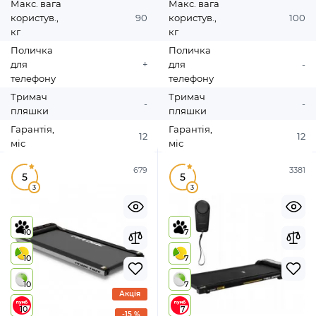
Макс. вага
Макс. вага
користув.,
90
користув.,
100
кг
кг
Поличка
Поличка
для
+
для
-
телефону
телефону
Тримач
Тримач
-
-
пляшки
пляшки
Гарантія,
Гарантія,
12
12
міс
міс
679
3381
5
5
3
3
10
7
10
7
10
7
Акція
10
7
-15 %