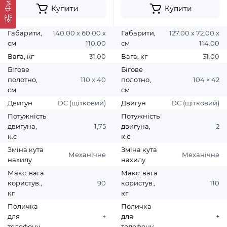
Купити
Купити
Габарити,
140.00 х 60.00 х
Габарити,
127.00 х 72.00 х
см
110.00
см
114.00
Вага, кг
31.00
Вага, кг
31.00
Бігове
Бігове
полотно,
110 х 40
полотно,
104 × 42
см
см
Двигун
DC (щітковий)
Двигун
DC (щітковий)
Потужність
Потужність
двигуна,
1,75
двигуна,
2
к.с
к.с
Зміна кута
Зміна кута
Механічне
Механічне
нахилу
нахилу
Макс. вага
Макс. вага
користув.,
90
користув.,
110
кг
кг
Поличка
Поличка
для
+
для
+
телефону
телефону