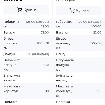
Купити
Купити
Габарити,
125.00 х 55.00 х
Габарити,
120.00 х 54.00 х
см
12.00
см
105.00
Вага, кг
23.00
Вага, кг
22.00
Бігове
Бігове
полотно,
100 х 38
полотно,
100 х 38
см
см
Двигун
DC (щітковий)
Двигун
1
Потужність
Потужність
двигуна,
1,75
двигуна,
1
к.с
к.с
Зміна кута
Зміна кута
-
-
нахилу
нахилу
Макс. вага
Макс. вага
користув.,
90
користув.,
90
кг
кг
Поличка
Поличка