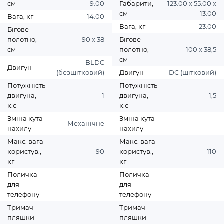
см
9.00
Габарити,
123.00 х 55.00 х
см
13.00
Вага, кг
14.00
Вага, кг
23.00
Бігове
полотно,
90 х 38
Бігове
см
полотно,
100 х 38,5
см
BLDC
Двигун
(безщітковий)
Двигун
DC (щітковий)
Потужність
Потужність
двигуна,
1
двигуна,
1,5
к.с
к.с
Зміна кута
Зміна кута
Механічне
-
нахилу
нахилу
Макс. вага
Макс. вага
користув.,
90
користув.,
110
кг
кг
Поличка
Поличка
для
-
для
-
телефону
телефону
Тримач
Тримач
-
-
пляшки
пляшки