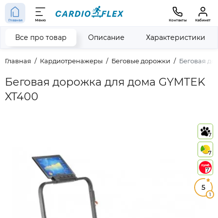
Главная
Меню
Контакты
Кабинет
Все про товар
Описание
Характеристики
Главная
Кардиотренажеры
Беговые дорожки
Беговая до
Беговая дорожка для дома GYMTEK
XT400
7
7
7
5
1