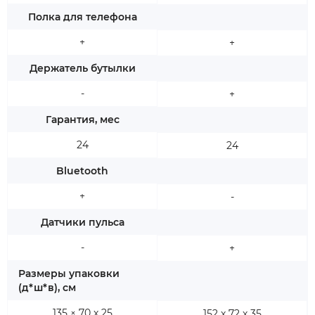
Полка для телефона
+
+
Держатель бутылки
-
+
Гарантия, мес
24
24
Bluetooth
+
-
Датчики пульса
-
+
Размеры упаковки
(д*ш*в), см
135 × 70 х 25
152 х 72 х 35