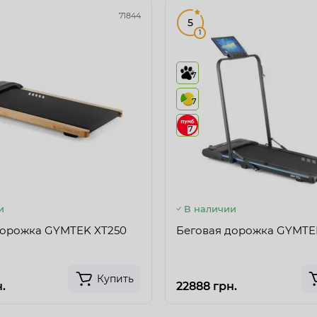
71844
5
1
7
7
7
и
В наличии
дорожка GYMTEK XT250
Беговая дорожка GYMTE
Купить
.
22888 грн.