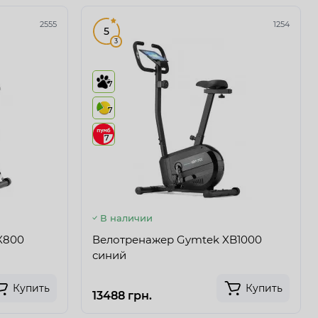
2555
1254
5
3
7
7
7
В наличии
X800
Велотренажер Gymtek XB1000
синий
Купить
Купить
13488 грн.