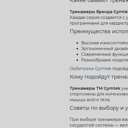
Какие бывают тренаж
Тренажеры бренда Gymte
Каждая серия создается с 
программами для кардиотр
Преимущества испол
Высокая износостойко
Эргономичный дизай
Современные функции
Разнообразие моделе
Орбитреки Gymtek
подойду
Кому подойдут трен
Тренажеры ТМ Gymtek
уни
спортсмены для интенсивн
мышцы всего тела.
Советы по выбору и 
При выборе тренажера важ
сосудистой системы — вел