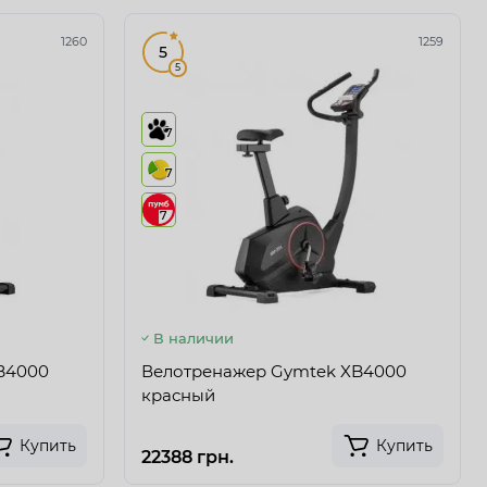
1260
1259
5
5
7
7
7
В наличии
B4000
Велотренажер Gymtek XB4000
красный
Купить
Купить
22388 грн.