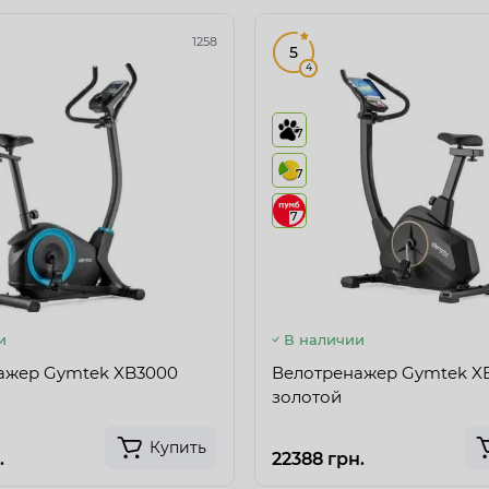
1258
5
4
7
7
7
и
В наличии
ажер Gymtek XB3000
Велотренажер Gymtek X
золотой
Купить
.
22388 грн.