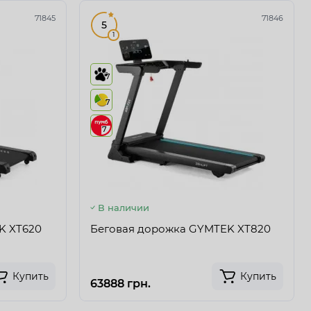
71845
71846
5
1
7
7
7
В наличии
K XT620
Беговая дорожка GYMTEK XT820
Купить
Купить
63888 грн.