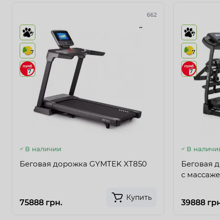
662
7
7
7
7
7
7
В наличии
В наличи
Беговая дорожка GYMTEK XT850
Беговая 
с массаж
Купить
75888 грн.
39888 грн