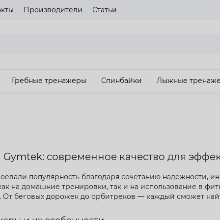
акты
Производители
Статьи
газина
Пожалуйста выберите язык сайта
UA
RU
Гребные тренажеры
Спинбайки
Лыжные тренаж
З
Gymtek: современное качество для эффе
оевали популярность благодаря сочетанию надежности, и
ак на домашние тренировки, так и на использование в фит
. От беговых дорожек до орбитреков — каждый сможет н