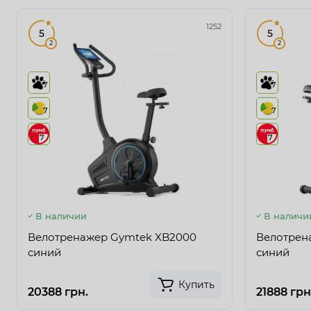
1252
5
5
2
2
7
7
7
7
7
7
В наличии
В наличи
Велотренажер Gymtek XB2000
Велотрен
синий
синий
Купить
20388 грн.
21888 грн