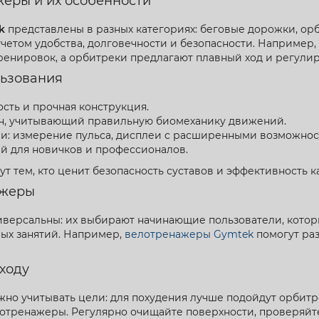
еры и их особенности
k
представлены в разных категориях: беговые дорожки, ор
учетом удобства, долговечности и безопасности. Например,
енировок, а орбитреки предлагают плавный ход и регули
ьзования
сть и прочная конструкция.
н, учитывающий правильную биомеханику движений.
: измерение пульса, дисплеи с расширенными возможнос
й для новичков и профессионалов.
т тем, кто ценит безопасность суставов и эффективность к
ажеры
версальны: их выбирают начинающие пользователи, котор
ых занятий. Например,
велотренажеры Gymtek
помогут раз
уходу
но учитывать цели: для похудения лучше подойдут орбитр
отренажеры. Регулярно очищайте поверхности, проверяйт