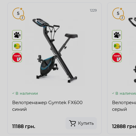
1229
5
5
2
2
7
7
7
7
7
7
В наличии
В наличи
Велотренажер Gymtek FX600
Велотрен
синий
серый
Купить
11188 грн.
12888 грн