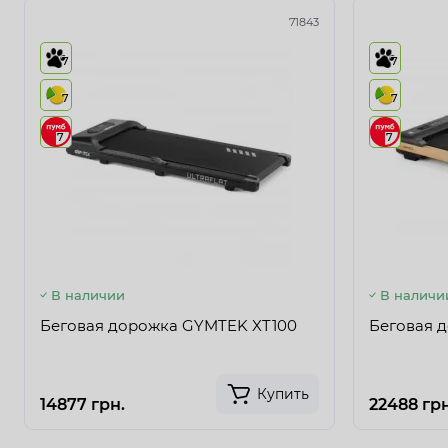
71843
7
7
7
7
7
7
В наличии
В наличи
Беговая дорожка GYMTEK XT100
Беговая 
Купить
14877 грн.
22488 грн