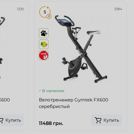
1230
3384
5
2
7
7
7
В наличии
X600
Велотренажер Gymtek FX600
серебристый
Купить
Купить
11488 грн.