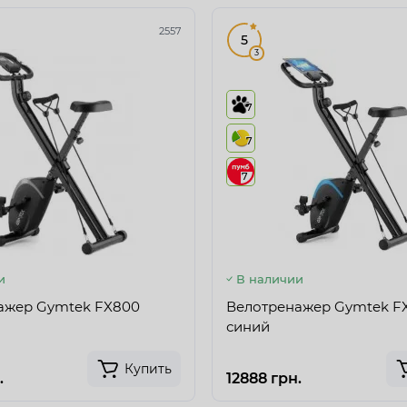
2557
5
3
7
7
7
и
В наличии
ажер Gymtek FX800
Велотренажер Gymtek F
синий
Купить
.
12888 грн.