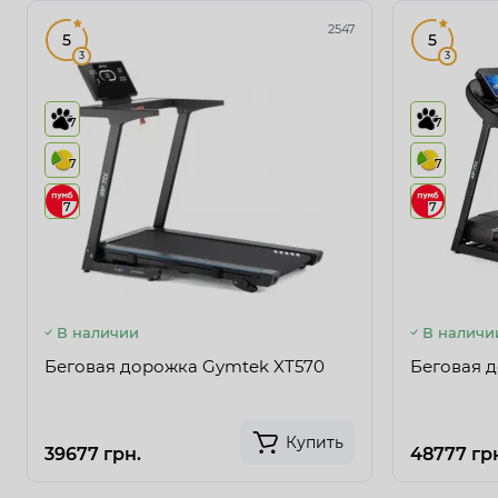
2547
5
5
3
3
7
7
7
7
7
7
В наличии
В наличи
Беговая дорожка Gymtek XT570
Беговая 
Купить
39677 грн.
48777 гр