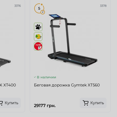
3376
3378
5
2
7
7
7
В наличии
K XT400
Беговая дорожка Gymtek XT560
Купить
Купить
29177 грн.