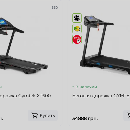
660
7
7
7
и
В наличии
дорожка Gymtek XT600
Беговая дорожка GYMTE
Купить
н.
34888 грн.