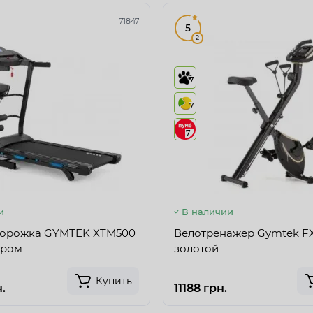
71847
5
2
7
7
7
и
В наличии
дорожка GYMTEK XTM500
Велотренажер Gymtek F
ером
золотой
Купить
.
11188 грн.