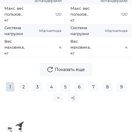
эспандерами
эспандерами
Макс. вес
Макс. вес
пользов.,
120
пользов.,
120
кг
кг
Система
Система
Магнитная
Магнитная
нагрузки
нагрузки
Вес
Вес
маховика,
4
маховика,
4
кг
кг
Показать еще
1
2
3
4
5
6
7
8
9
>
>|