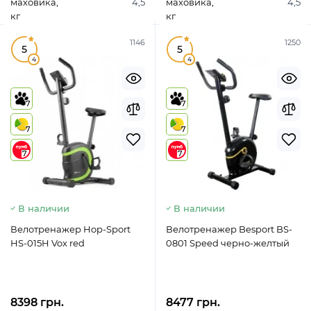
маховика,
4,5
маховика,
4,5
кг
кг
1146
1250
5
5
4
4
7
7
7
7
7
7
В наличии
В наличии
Велотренажер Hop-Sport
Велотренажер Besport BS-
HS-015H Vox red
0801 Speed черно-желтый
8398 грн.
8477 грн.