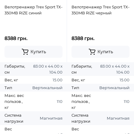
Велотренажер Trex Sport TX-
Велотренажер Trex Sport TX-
350MB RIZE синий
350MB RIZE черный
8388 грн.
8388 грн.
Купить
Купить
Габариты,
83.00 х 44.00 х
Габариты,
83.00 х 44.00 х
см
104.00
см
104.00
Вес, кг
15.00
Вес, кг
15.00
Тип
Вертикальный
Тип
Вертикальный
Макс. вес
Макс. вес
пользов.,
110
пользов.,
110
кг
кг
Система
Система
Магнитная
Магнитная
нагрузки
нагрузки
Вес
Вес