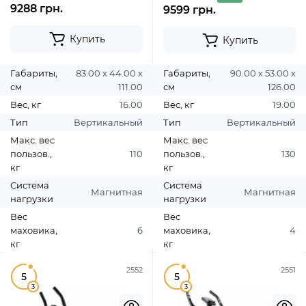
9288 грн.
9599 грн.
Купить
Купить
Габариты,
83.00 х 44.00 х
Габариты,
90.00 х 53.00 х
см
111.00
см
126.00
Вес, кг
16.00
Вес, кг
19.00
Тип
Вертикальный
Тип
Вертикальный
Макс. вес
Макс. вес
пользов.,
110
пользов.,
130
кг
кг
Система
Система
Магнитная
Магнитная
нагрузки
нагрузки
Вес
Вес
маховика,
6
маховика,
4
кг
кг
2552
2551
5
5
3
3