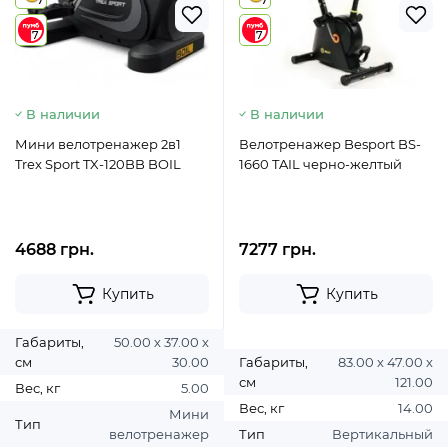
7
7
7
7
В наличии
В наличии
Мини велотренажер 2в1
Велотренажер Besport BS-
Trex Sport TX-120BB BOIL
1660 TAIL черно-желтый
4688 грн.
7277 грн.
Купить
Купить
Габариты,
50.00 х 37.00 х
см
30.00
Габариты,
83.00 х 47.00 х
см
121.00
Вес, кг
5.00
Вес, кг
14.00
Мини
Тип
велотренажер
Тип
Вертикальный