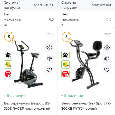
Система
Система
Магнитная
Магнитная
нагрузки
нагрузки
Вес
Вес
маховика,
6,5
маховика,
4,5
кг
кг
2559
2599
5
5
3
2
7
7
7
7
7
7
В наличии
В наличии
Велотренажер Besport BS-
Велотренажер Trex Sport TX-
520S RACER черно-желтый
360XB PYRO черный