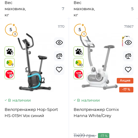
Вес
Вес
маховика,
7
маховика,
5
кг
кг
1170
71867
5
5
3
1
7
10
7
10
7
10
Акция
-17 %
В наличии
В наличии
Велотренажер Hop-Sport
Велотренажер Cornix
HS-015H Vox синий
Hanna White/Grey
11499 грн.
-17 %