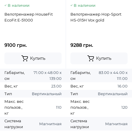
В наличии
В наличии
Велотренажер HouseFit
Велотренажер Hop-Sport
EcoFit E-51000
HS-015H Vox gold
9100 грн.
9288 грн.
Купить
Купить
Габариты,
71.00 х 48.00 х
Габариты,
83.00 х 44.00 х
см
139.00
см
111.00
Вес, кг
23.00
Вес, кг
16.00
Тип
Вертикальный
Тип
Вертикальный
Макс. вес
Макс. вес
пользов.,
110
пользов.,
120
кг
кг
Система
Система
Магнитная
Магнитная
нагрузки
нагрузки