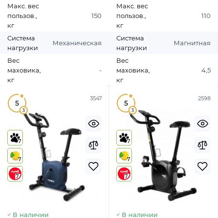
Макс. вес
Макс. вес
пользов.,
150
пользов.,
110
кг
кг
Система
Система
Механическая
Магнитная
нагрузки
нагрузки
Вес
Вес
маховика,
-
маховика,
4,5
кг
кг
3547
2598
5
5
3
3
7
7
7
7
7
7
В наличии
В наличии