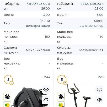
Габариты,
48.00 х 36.00 х
Габариты,
48.00 х 39.00 х
см
26.00
см
29.00
Вес, кг
3.00
Вес, кг
5.00
Мини
Мини
Тип
Тип
велотренажер
велотренажер
Макс. вес
Макс. вес
пользов.,
150
пользов.,
150
кг
кг
Система
Система
Механическая
Механическая
нагрузки
нагрузки
Вес
Вес
маховика,
-
маховика,
-
кг
кг
3544
2523
5
5
3
2
7
7