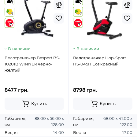
7
7
7
7
7
7
В наличии
В наличии
Велотренажер Besport BS-
Велотренажер Hop-Sport
10201B WINNER черно-
HS-045H Eos красный
желтый
8477 грн.
8798 грн.
Купить
Купить
Габариты,
88.00 х 56.00 х
Габариты,
68.00 х 41.00 х
см
128.00
см
122.00
Вес, кг
14.00
Вес, кг
17.00