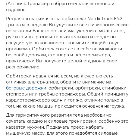
(Англия). Тренажер собран очень качественно и
надежно.
Регулярно занимаясь на орбитреке NordicTrack E4.2
три раза в неделю Вы улучшите все физиологические
показатели Вашего организма, укрепите мышцы ног,
рук и спины, разовьете дыхательную и сердечно-
сосудистую выносливость, повысите общий тонус
организма. Орбитрек сочетает в себе возможности
беговой дорожки, степпера и велотренажера,
практически Вы получаете целый стадион в свое
распоряжение.
Орбитреки нравятся не всем, но к счастью есть
отличная альтернатива, обратите внимание на
беговые дорожки
, орбитреки, орбитреки, спинбайки,
степперы или гребные тренажеры. Общий принцип у
кардиотренажеров один и тот же, отличие только в
том, на какие мышцы приходится основная нагрузка.
Для гармонтичного развития тела необходимо
сочетать кардио и силовые тренировки, особенно это
касается мужчин. Подкачать пресс, набрать
мышечную массу, для этого понадобятся силовые