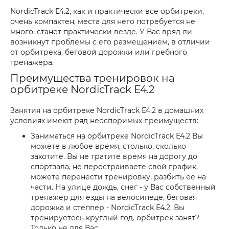
NordicTrack E4.2, как и практически все орбитреки,
очень компактен, места для него потребуется не
много, станет практически везде. У Вас вряд ли
возникнут проблемы с его размещением, в отличии
от орбитрека, беговой дорожки или гребного
тренажера.
Преимущества тренировок на
орбитреке NordicTrack E4.2
Занятия на орбитреке NordicTrack E4.2 в домашних
условиях имеют ряд неоспоримых преимуществ:
Заниматься на орбитреке NordicTrack E4.2 Вы
можете в любое время, столько, сколько
захотите. Вы не тратите время на дорогу до
спортзала, не перестраиваете свой график,
можете перенести тренировку, разбить ее на
части. На улице дождь, снег - у Вас собственный
тренажер для езды на велосипеде, беговая
дорожка и степпер - NordicTrack E4.2, Вы
тренируетесь круглый год. орбитрек занят?
Только не для Вас.