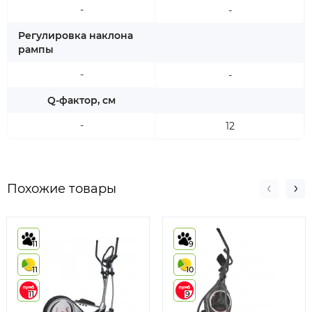
-
-
Регулировка наклона
рампы
-
-
Q-фактор, см
-
12
Похожие товары
11
9
11
10
11
9