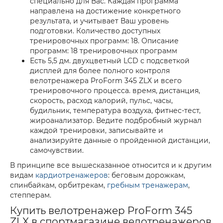
специально для Вас. Каждая программа
направлена на достижение конкретного
результата, и учитывает Ваш уровень
подготовки. Количество доступных
тренировочных программ: 18. Описание
программ: 18 тренировочных программ
Есть 5,5 дм. двухцветный LCD с подсветкой
дисплей для более полного контроля
велотренажера ProForm 345 ZLX и всего
тренировочного процесса. время, дистанция,
скорость, расход калорий, пульс, часы,
будильник, температура воздуха, фитнес-тест,
жироанализатор. Ведите подбробный журнал
каждой тренировки, записывайте и
анализируйте данные о пройденной дистанции,
самочувствии.
В принципе все вышесказанное относится и к другим
видам
кардиотренажеров
: беговым дорожкам,
спинбайкам, орбитрекам,
гребным тренажерам
,
степперам.
Купить велотренажер ProForm 345
ZLX в спортмагазине велотренажеров