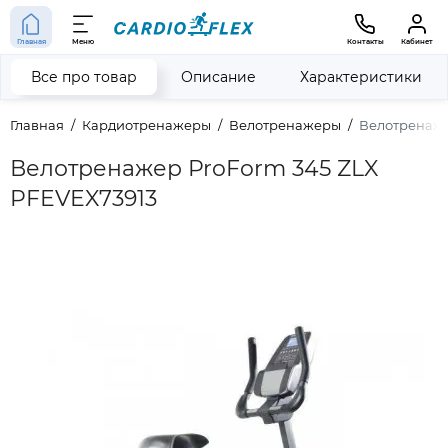
Главная
Меню
Контакты
Кабинет
Все про товар
Описание
Характеристики
Главная
Кардиотренажеры
Велотренажеры
Велотренаже
Велотренажер ProForm 345 ZLX
PFEVEX73913