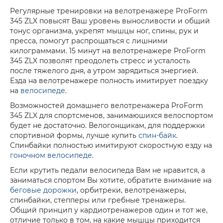
Регулярные тренировки на велотренажере ProForm
345 ZLX повысят Ваш уровень выносливости и общий
тонус организма, укрепят мышцы ног, спины, рук и
пресса, помогут распрощаться с лишними
килограммами. 15 минут на велотренажере ProForm
345 ZLX позволят преодолеть стресс и усталость
после тяжелого дня, а утром зарядиться энергией.
Езда на велотренажере полность имитирует поездку
на
велосипеде
.
Возможностей домашнего велотренажера ProForm
345 ZLX для спортсменов, занимаюшихся велоспортом
будет не достаточно. Велогонщикам, для поддержки
спортивной формы, лучше купить
спин-байк
.
Спинбайки полностью имитируют скоростную езду на
гоночном велосипеде
.
Если крутить педали велосипеда Вам не нравится, а
заниматься спортом Вы хотите, обратите внимание на
беговые дорожки
, орбитреки, велотренажеры,
спинбайки, степперы или гребные тренажеры.
Общий принцип у кардиотренажеров один и тот же,
отличие только в том, на какие мышцы приходится