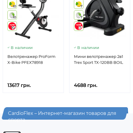
10
7
10
7
10
7
В наличии
В наличии
Велотренажер ProForm
Мини велотренажер 2в1
X-Bike PFEX78918
Trex Sport TX-120BB BOIL
13617 грн.
4688 грн.
CardioFlex – Интернет-магазин товаров для
спорта