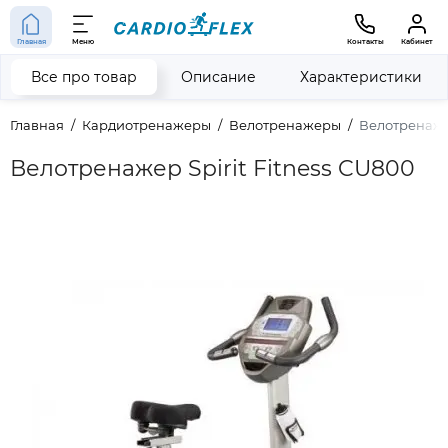
Главная
Меню
Контакты
Кабинет
Все про товар
Описание
Характеристики
Главная
Кардиотренажеры
Велотренажеры
Велотренажер
Велотренажер Spirit Fitness CU800