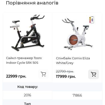
Порівняння аналогів
Сайкл-тренажер Toorx
Спінбайк Cornix Eliza
Indoor Cycle SRX 50S
White/Grey
22799 грн.
22999 грн.
17999 грн.
Код товару:
2016
71866
Тип