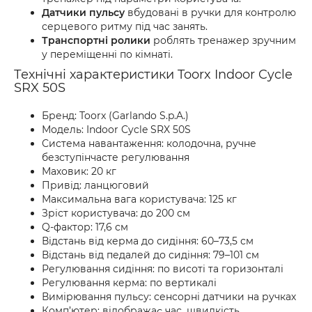
Датчики пульсу
вбудовані в ручки для контролю
серцевого ритму під час занять.
Транспортні ролики
роблять тренажер зручним
у переміщенні по кімнаті.
Технічні характеристики Toorx Indoor Cycle
SRX 50S
Бренд: Toorx (Garlando S.p.A.)
Модель: Indoor Cycle SRX 50S
Система навантаження: колодочна, ручне
безступінчасте регулювання
Маховик: 20 кг
Привід: ланцюговий
Максимальна вага користувача: 125 кг
Зріст користувача: до 200 см
Q-фактор: 17,6 см
Відстань від керма до сидіння: 60–73,5 см
Відстань від педалей до сидіння: 79–101 см
Регулювання сидіння: по висоті та горизонталі
Регулювання керма: по вертикалі
Вимірювання пульсу: сенсорні датчики на ручках
Комп’ютер: відображає час, швидкість,