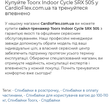
Купуйте Toorx Indoor Cycle SRX 50S у
CardioFlex.com.ua та тренуйтеся
впевнено
У нашому магазині
CardioFlex.com.ua
ви можете
купити
сайкл-тренажер Toorx Indoor Cycle SRX 50S
з
гарантією якості та офіційним сервісним
обслуговуванням. Наші професійні менеджери
завжди допоможуть обрати модель під ваші
індивідуальні цілі, а власний сервісний центр
забезпечить підтримку протягом усього терміну
експлуатації. Обираючи спеціалізований магазин, ви
отримуєте надійність, консультації експертів і
впевненість у кожній покупці. Почніть тренуватися
комфортно вже сьогодні!
Теги:
- Спінбайки в розстрочку
,
- Спінбайки в оплату
частинами
,
- Спінбайки для користувачів вагою до 100-110
кг
,
Спінбайки Toorx
,
- Спідбайки