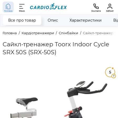
Головна
Меню
Контакти
Кабінет
Все про товар
Опис
Характеристики
Ві
Головна
Кардіотренажери
Спінбайки
Сайкл-тренажер Too
Сайкл-тренажер Toorx Indoor Cycle
SRX 50S (SRX-50S)
5
7