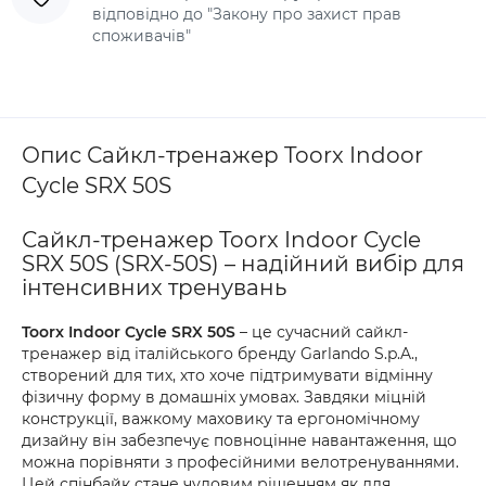
відповідно до "Закону про захист прав
споживачів"
Опис Сайкл-тренажер Toorx Indoor
Cycle SRX 50S
Сайкл-тренажер Toorx Indoor Cycle
SRX 50S (SRX-50S) – надійний вибір для
інтенсивних тренувань
Toorx Indoor Cycle SRX 50S
– це сучасний сайкл-
тренажер від італійського бренду Garlando S.p.A.,
створений для тих, хто хоче підтримувати відмінну
фізичну форму в домашніх умовах. Завдяки міцній
конструкції, важкому маховику та ергономічному
дизайну він забезпечує повноцінне навантаження, що
можна порівняти з професійними велотренуваннями.
Цей спінбайк стане чудовим рішенням як для