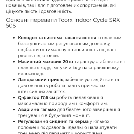
новачків, так і для підготовлених спортсменів, які
цінують якість і довговічність.
Основні переваги Toorx Indoor Cycle SRX
50S
Колодочна система навантаження
із плавним
безступінчастим регулюванням дозволяє
підібрати оптимальну інтенсивність під ваш
рівень підготовки.
Масивний маховик 20 кг
гарантує стабільність і
плавність ходу, імітуючи їзду на справжньому
велосипеді.
Ланцюговий привід
забезпечує надійність та
довговічність роботи навіть при частих
інтенсивних заняттях.
Q-фактор 17,6 см
робить педалювання
максимально природним і комфортним.
Аварійне гальмо
для безпечного завершення
тренування в будь-який момент.
Регулювання сидіння та керма
у кількох
положеннях дозволяє ідеально налаштувати
тренажер під параметри користувача.