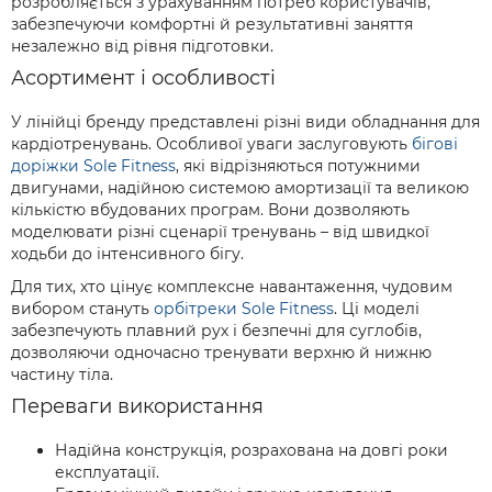
розробляється з урахуванням потреб користувачів,
забезпечуючи комфортні й результативні заняття
незалежно від рівня підготовки.
Асортимент і особливості
У лінійці бренду представлені різні види обладнання для
кардіотренувань. Особливої уваги заслуговують
бігові
доріжки Sole Fitness
, які відрізняються потужними
двигунами, надійною системою амортизації та великою
кількістю вбудованих програм. Вони дозволяють
моделювати різні сценарії тренувань – від швидкої
ходьби до інтенсивного бігу.
Для тих, хто цінує комплексне навантаження, чудовим
вибором стануть
орбітреки Sole Fitness
. Ці моделі
забезпечують плавний рух і безпечні для суглобів,
дозволяючи одночасно тренувати верхню й нижню
частину тіла.
Переваги використання
Надійна конструкція, розрахована на довгі роки
експлуатації.