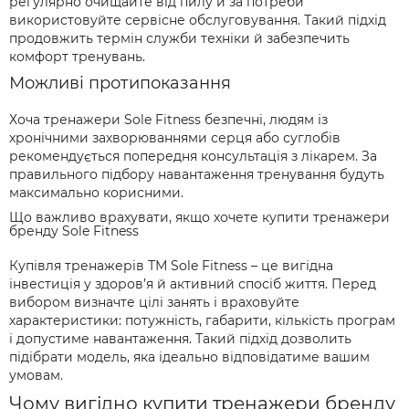
регулярно очищайте від пилу й за потреби
використовуйте сервісне обслуговування. Такий підхід
продовжить термін служби техніки й забезпечить
комфорт тренувань.
Можливі протипоказання
Хоча тренажери Sole Fitness безпечні, людям із
хронічними захворюваннями серця або суглобів
рекомендується попередня консультація з лікарем. За
правильного підбору навантаження тренування будуть
максимально корисними.
Що важливо врахувати, якщо хочете купити тренажери
бренду Sole Fitness
Купівля тренажерів ТМ Sole Fitness – це вигідна
інвестиція у здоров’я й активний спосіб життя. Перед
вибором визначте цілі занять і враховуйте
характеристики: потужність, габарити, кількість програм
і допустиме навантаження. Такий підхід дозволить
підібрати модель, яка ідеально відповідатиме вашим
умовам.
Чому вигідно купити тренажери бренду