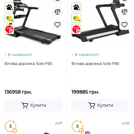
4
4
4
4
4
4
В наявності
В наявності
Бігова доріжка Sole F65
Бігова доріжка Sole F85
136958 грн.
199885 грн.
Купити
Купити
2437
2438
5
5
1
2