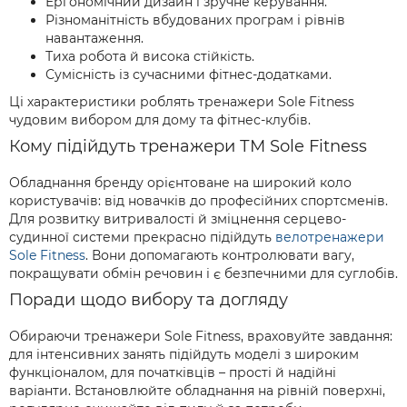
Ергономічний дизайн і зручне керування.
Різноманітність вбудованих програм і рівнів
навантаження.
Тиха робота й висока стійкість.
Сумісність із сучасними фітнес-додатками.
Ці характеристики роблять тренажери Sole Fitness
чудовим вибором для дому та фітнес-клубів.
Кому підійдуть тренажери ТМ Sole Fitness
Обладнання бренду орієнтоване на широкий коло
користувачів: від новачків до професійних спортсменів.
Для розвитку витривалості й зміцнення серцево-
судинної системи прекрасно підійдуть
велотренажери
Sole Fitness
. Вони допомагають контролювати вагу,
покращувати обмін речовин і є безпечними для суглобів.
Поради щодо вибору та догляду
Обираючи тренажери Sole Fitness, враховуйте завдання:
для інтенсивних занять підійдуть моделі з широким
функціоналом, для початківців – прості й надійні
варіанти. Встановлюйте обладнання на рівній поверхні,