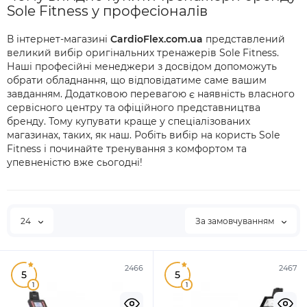
Sole Fitness у професіоналів
В інтернет-магазині
CardioFlex.com.ua
представлений
великий вибір оригінальних тренажерів Sole Fitness.
Наші професійні менеджери з досвідом допоможуть
обрати обладнання, що відповідатиме саме вашим
завданням. Додатковою перевагою є наявність власного
сервісного центру та офіційного представництва
бренду. Тому купувати краще у спеціалізованих
магазинах, таких, як наш. Робіть вибір на користь Sole
Fitness і починайте тренування з комфортом та
упевненістю вже сьогодні!
24
За замовчуванням
2466
2467
5
5
1
1