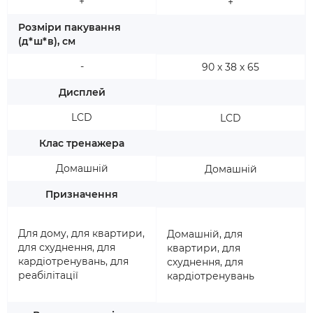
+
+
Розміри пакування
(д*ш*в), см
-
90 х 38 х 65
Дисплей
LCD
LCD
Клас тренажера
Домашній
Домашній
Призначення
Для дому, для квартири,
Домашній, для
для схуднення, для
квартири, для
кардіотренувань, для
схуднення, для
реабілітації
кардіотренувань