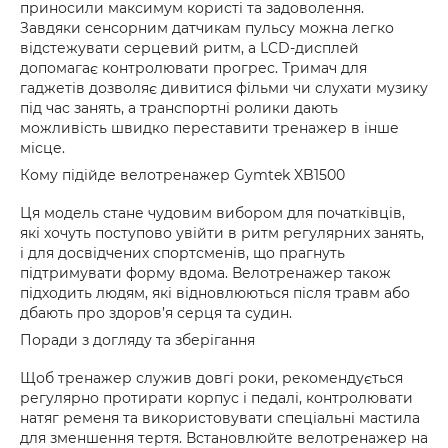
приносили максимум користі та задоволення.
Завдяки сенсорним датчикам пульсу можна легко
відстежувати серцевий ритм, а LCD-дисплей
допомагає контролювати прогрес. Тримач для
гаджетів дозволяє дивитися фільми чи слухати музику
під час занять, а транспортні ролики дають
можливість швидко переставити тренажер в інше
місце.
Кому підійде велотренажер Gymtek XB1500
Ця модель стане чудовим вибором для початківців,
які хочуть поступово увійти в ритм регулярних занять,
і для досвідчених спортсменів, що прагнуть
підтримувати форму вдома. Велотренажер також
підходить людям, які відновлюються після травм або
дбають про здоров’я серця та судин.
Поради з догляду та зберігання
Щоб тренажер служив довгі роки, рекомендується
регулярно протирати корпус і педалі, контролювати
натяг ременя та використовувати спеціальні мастила
для зменшення тертя. Встановлюйте велотренажер на