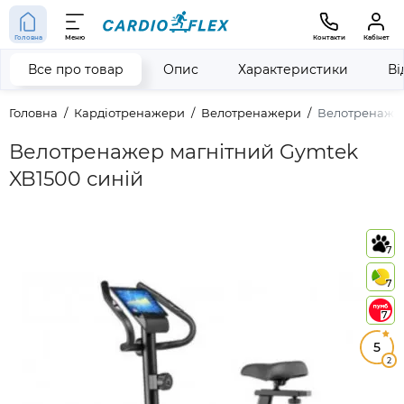
Головна
Меню
Контакти
Кабінет
Все про товар
Опис
Характеристики
Ві
Головна
Кардіотренажери
Велотренажери
Велотренажер
Велотренажер магнітний Gymtek
XB1500 синій
7
7
7
5
2