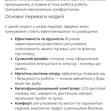
приміщеннях, а плавна й тиха робота робить
тренування максимально комфортними.
Основні переваги моделі
У даній моделі є низка переваг, завдяки яким
тренування стають ефективнішими та цікавішими:
Ефективність та зручність:
8 рівнів
навантаження дозволяють регулювати
інтенсивність занять під ваші цілі та фізичну
підготовку.
Сучасний дизайн:
стильне синє оформлення
гармонійно вписується в інтер’єр і мотивує до
занять.
Магнітна система опору:
забезпечує плавний хід
і безшумність роботи — можна займатися у будь-
який час доби.
Багатофункціональний комп’ютер:
LCD-дисплей
показує час, швидкість, дистанцію, калорії,
загальний пробіг та пульс.
Комфорт:
регульоване по висоті та горизонталі
сидіння, анатомічні педалі з ремінцями безпеки.