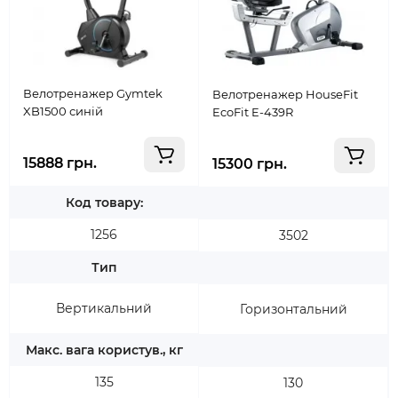
Велотренажер Gymtek
Велотренажер HouseFit
XB1500 синій
EcoFit E-439R
15888 грн.
15300 грн.
Код товару:
1256
3502
Тип
Вертикальний
Горизонтальний
Макс. вага користув., кг
135
130