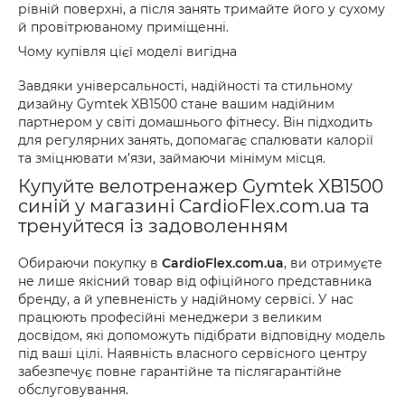
рівній поверхні, а після занять тримайте його у сухому
й провітрюваному приміщенні.
Чому купівля цієї моделі вигідна
Завдяки універсальності, надійності та стильному
дизайну Gymtek XB1500 стане вашим надійним
партнером у світі домашнього фітнесу. Він підходить
для регулярних занять, допомагає спалювати калорії
та зміцнювати м’язи, займаючи мінімум місця.
Купуйте велотренажер Gymtek XB1500
синій у магазині CardioFlex.com.ua та
тренуйтеся із задоволенням
Обираючи покупку в
CardioFlex.com.ua
, ви отримуєте
не лише якісний товар від офіційного представника
бренду, а й упевненість у надійному сервісі. У нас
працюють професійні менеджери з великим
досвідом, які допоможуть підібрати відповідну модель
під ваші цілі. Наявність власного сервісного центру
забезпечує повне гарантійне та післягарантійне
обслуговування.