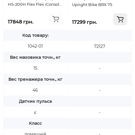
HS-200H Flex Flex iConsole
Upright Bike BRX 75
+
17848 грн.
17299 грн.
Код товару:
1042-01
72127
Вес маховика точн., кг
15
-
Вес тренажера точн., кг
46
-
Датчик пульса
є
-
Класс
домашній
-