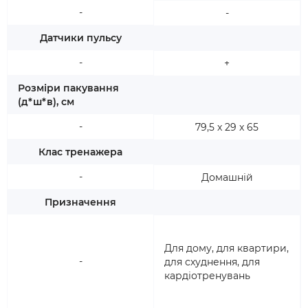
-
-
Датчики пульсу
-
+
Розміри пакування
(д*ш*в), см
-
79,5 x 29 x 65
Клас тренажера
-
Домашній
Призначення
Для дому, для квартири,
-
для схуднення, для
кардіотренувань