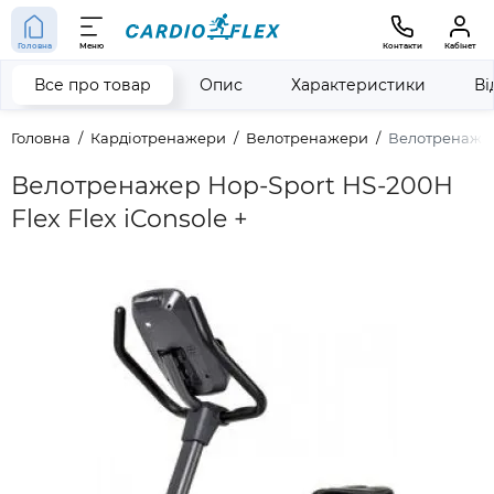
Головна
Меню
Контакти
Кабінет
Все про товар
Опис
Характеристики
Ві
Головна
Кардіотренажери
Велотренажери
Велотренажер 
Велотренажер Hop-Sport HS-200H
Flex Flex iConsole +