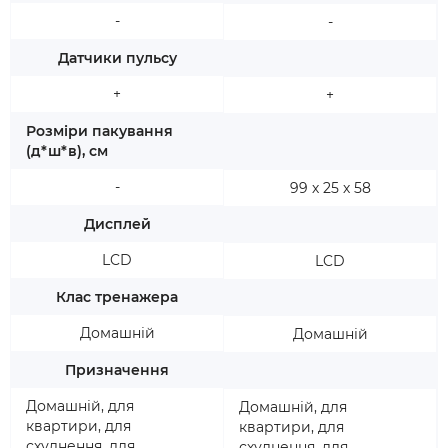
-
-
Датчики пульсу
+
+
Розміри пакування
(д*ш*в), см
-
99 х 25 х 58
Дисплей
LCD
LCD
Клас тренажера
Домашній
Домашній
Призначення
Домашній, для
Домашній, для
квартири, для
квартири, для
схуднення, для
схуднення, для