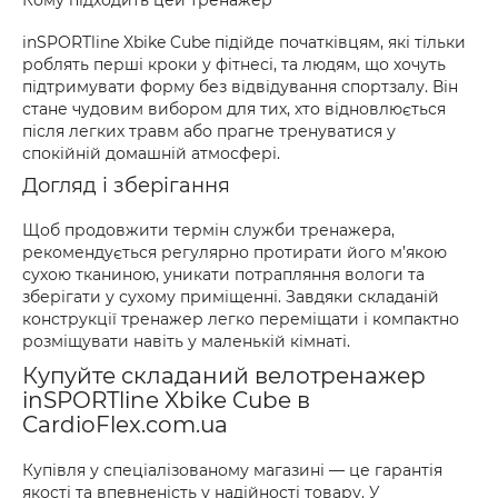
Кому підходить цей тренажер
inSPORTline Xbike Cube підійде початківцям, які тільки
роблять перші кроки у фітнесі, та людям, що хочуть
підтримувати форму без відвідування спортзалу. Він
стане чудовим вибором для тих, хто відновлюється
після легких травм або прагне тренуватися у
спокійній домашній атмосфері.
Догляд і зберігання
Щоб продовжити термін служби тренажера,
рекомендується регулярно протирати його м’якою
сухою тканиною, уникати потрапляння вологи та
зберігати у сухому приміщенні. Завдяки складаній
конструкції тренажер легко переміщати і компактно
розміщувати навіть у маленькій кімнаті.
Купуйте складаний велотренажер
inSPORTline Xbike Cube в
CardioFlex.com.ua
Купівля у спеціалізованому магазині — це гарантія
якості та впевненість у надійності товару. У