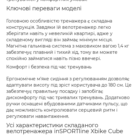
Ключові переваги моделі
Головною особливістю тренажера є складана
конструкція. Завдяки їй велотренажер легко
зберігати навіть у невеликій квартирі, адже у
складеному вигляді він займає мінімум місця.
Магнітна гальмівна система з маховиком вагою 1,4 кг
забезпечує плавний і тихий хід, тому ви можете
спокійно займатися навіть пізно ввечері.
Комфорт і безпека під час тренувань
Ергономічне м’яке сидіння з регулюванням дозволяє
адаптувати висоту під зріст користувача до 180 см. Це
забезпечує правильну посадку і запобігає
дискомфорту під час тривалих тренувань. Додатково
ручки оснащені вбудованими датчиками пульсу, що
дає можливість контролювати серцевий ритм і
регулювати навантаження.
Усі характеристики складаного
велотренажера inSPORTline Xbike Cube