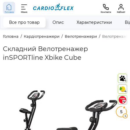
Головна
Меню
Контакти
Кабінет
Все про товар
Опис
Характеристики
Ві
Головна
Кардіотренажери
Велотренажери
Велотренажер
Складний Велотренажер
inSPORTline Xbike Cube
4
4
4
5
4