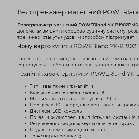
Велотренажер магнітний POWERland 
Велотренажер магнітний POWERland YK-B1902PMS
допомагає зміцнити серцево-судинну систему, розви
тренажері стануть чудовим способом підтримувати зд
Чому варто купити POWERland YK-B1902
Головна перевага моделі — магнітна система наван
користувачу підібрати оптимальну інтенсивність тр
Технічні характеристики POWERland YK
Тип навантаження: магнітна
Кількість рівнів навантаження: 16
Максимальна вага користувача: 130 кг
Програми: 10 попередньо встановлених режим
Дисплей: LCD-консоль
Показники дисплея: швидкість, час, дистанція, п
Регулювання сидіння: вертикальне та горизон
Педалі: з ремінцями для фіксації
Транспортні ролики: є