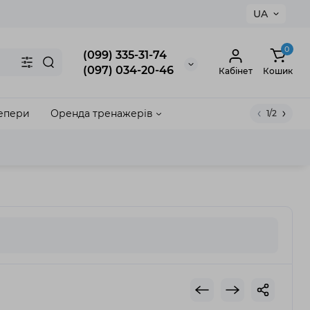
UA
×
0
(099) 335-31-74
(097) 034-20-46
Кабінет
Кошик
епери
Оренда тренажерів
1/2
акрити