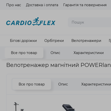
Про нас
Доставка і оплата
Гарантія та повернення
Мова ма
Бігові доріжки
Орбітреки
Велотренажери
Г
Все про товар
Опис
Характеристики
Головна
Кардіотренажери
Велотренажери
Велотрена
Велотренажер магнітний POWERlan
Все про товар
Опис
Характеристик