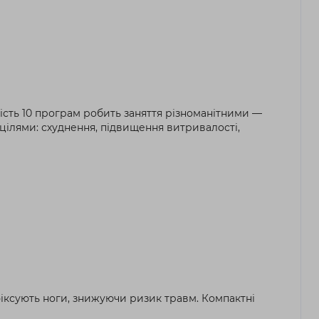
ність 10 програм робить заняття різноманітними —
цілями: схуднення, підвищення витривалості,
фіксують ноги, знижуючи ризик травм. Компактні