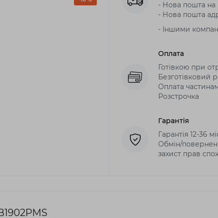
- Нова пошта на в
- Нова пошта адр
- Іншими компа
Оплата
Готівкою при от
Безготівковий р
Оплата частина
Розстрочка
Гарантія
Гарантія 12-36 м
Обмін/поверненн
захист прав спо
B1902PMS