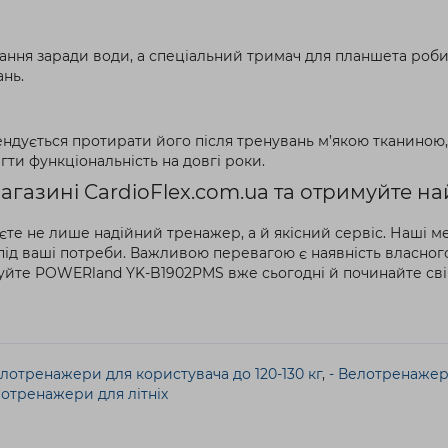
ння заради води, а спеціальний тримач для планшета роби
ань.
ується протирати його після тренувань м’якою тканиною, р
гти функціональність на довгі роки.
газині CardioFlex.com.ua та отримуйте н
аєте не лише надійний тренажер, а й якісний сервіс. Наші
ід ваші потреби. Важливою перевагою є наявність власного
упуйте POWERland YK-B1902PMS вже сьогодні й починайте сві
елотренажери для користувача до 120-130 кг
,
- Велотренажер
лотренажери для літніх