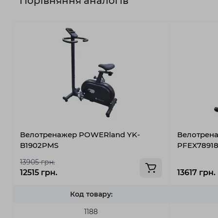
Порівняння аналогів
Велотренажер POWERland YK-
Велотрена
B1902PMS
PFEX7891
13905 грн.
12515 грн.
13617 грн.
Код товару:
1188