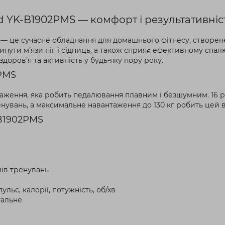
YK-B1902PMS — комфорт і результативніс
— це сучасне обладнання для домашнього фітнесу, створене для
нути м’язи ніг і сідниць, а також сприяє ефективному спал
оров’я та активність у будь-яку пору року.
PMS
таження, яка робить педалювання плавним і безшумним. 16 
енувань, а максимальне навантаження до 130 кг робить цей
-B1902PMS
ів тренувань
ульс, калорії, потужність, об/хв
тальне