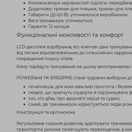
Компенсатори нерівностей підлоги: передбаче
Додатково: тримач для пляшки, тримач для пл
Габарити (Д×Ш×В): уточнюються виробником
Вага тренажера: уточнюється
Гарантія: 12 місяців
Функціональні можливості та комфорт
LCD-дисплей відображає всі ключові дані тренування
від легких відновлювальних до інтенсивних кардіон
покращення тонусу м’язів.
Кому підійдуть тренування на цьому велотренажері
POWERland YK-B1902PMS стане чудовим вибором дл
початківців, для яких важливі простота і безпек
людей, що прагнуть схуднути й підтримувати 
тих, хто дбає про здоров’я серця та судин;
сімей, де тренажером користуються люди різно
Конструкція та ергономіка
Регульоване сидіння дозволяє адаптувати тренажер 
транспортні ролики полегшують переміщення, а ком