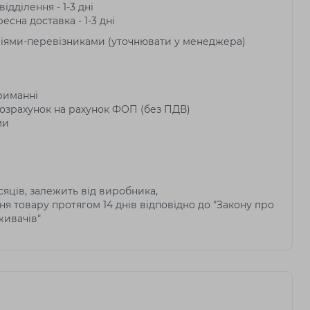
ідділення - 1-3 дні
есна доставка - 1-3 дні
ніями-перевізниками (уточнювати у менеджера)
риманні
озрахунок на рахунок ФОП (без ПДВ)
ми
ісяців, залежить від виробника,
я товару протягом 14 днів відповідно до "Закону про
живачів"