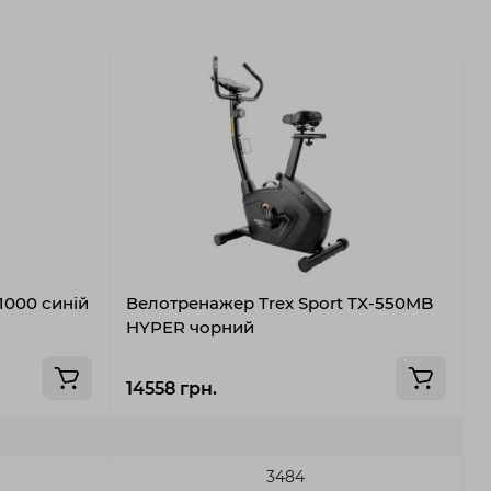
000 синій
Велотренажер Trex Sport TX-550MB
В
HYPER чорний
S
14558 грн.
1
3484