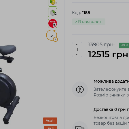
10
Код:
1188
12
В наявності
9
5
2
13905 грн.
-10 %
12515 грн
Можлива додатк
Зателефонуйте а
Розмір знижки з
Доставка 0 грн п
Безкоштовна дос
Акція
товар без акцій
-10 %