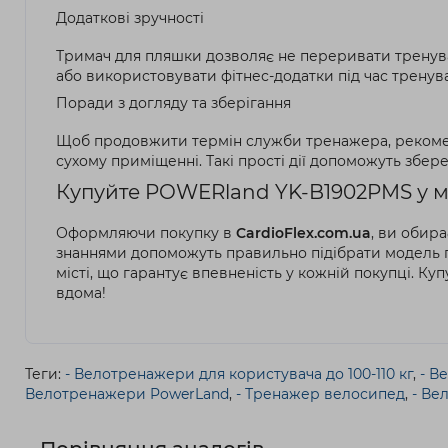
Додаткові зручності
Тримач для пляшки дозволяє не переривати тренува
або використовувати фітнес-додатки під час тренув
Поради з догляду та зберігання
Щоб продовжити термін служби тренажера, рекоменд
сухому приміщенні. Такі прості дії допоможуть збере
Купуйте POWERland YK-B1902PMS у ма
Оформляючи покупку в
CardioFlex.com.ua
, ви обир
знаннями допоможуть правильно підібрати модель п
місті, що гарантує впевненість у кожній покупці. К
вдома!
Теги:
- Велотренажери для користувача до 100-110 кг
,
- В
Велотренажери PowerLand
,
- Тренажер велосипед
,
- Ве