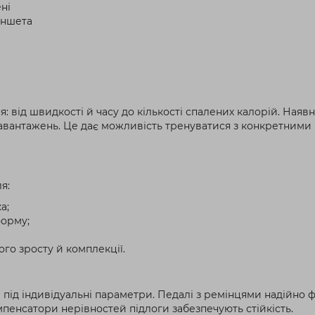
ні
аншета
: від швидкості й часу до кількості спалених калорій. Наяв
авантажень. Це дає можливість тренуватися з конкретними 
я:
а;
форму;
го зросту й комплекції.
під індивідуальні параметри. Педалі з ремінцями надійно 
пенсатори нерівностей підлоги забезпечують стійкість.