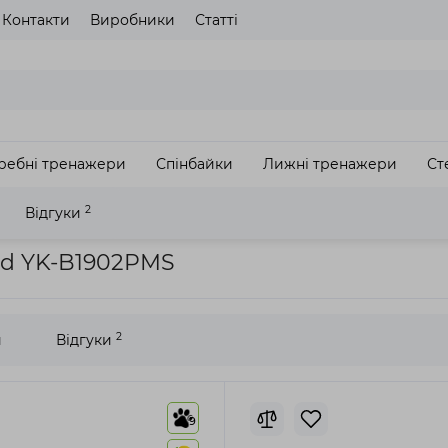
Контакти
Виробники
Статті
газину
Будь ласка оберіть мову сайту
UA
RU
ребні тренажери
Спінбайки
Лижні тренажери
Ст
З
2
Відгуки
жер POWERland YK-B1902PMS
d YK-B1902PMS
2
и
Відгуки
9