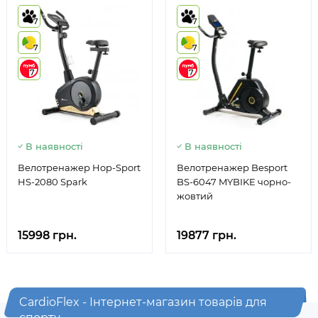
7
7
7
7
7
7
В наявності
В наявності
Велотренажер Hop-Sport
Велотренажер Besport
HS-2080 Spark
BS-6047 MYBIKE чорно-
жовтий
15998 грн.
19877 грн.
CardioFlex - Інтернет-магазин товарів для
спорту