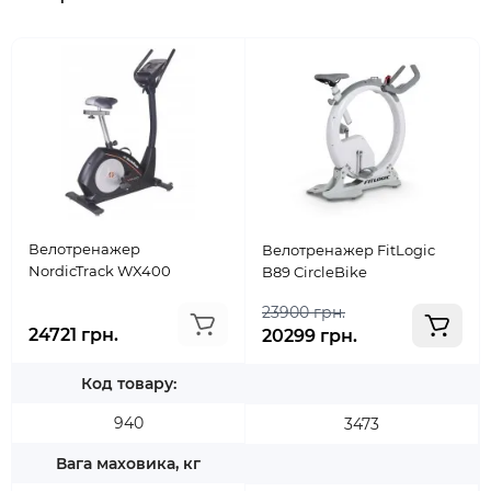
Велотренажер
Велотренажер FitLogic
NordicTrack WX400
B89 CircleBike
23900 грн.
24721 грн.
20299 грн.
Код товару:
940
3473
Вага маховика, кг