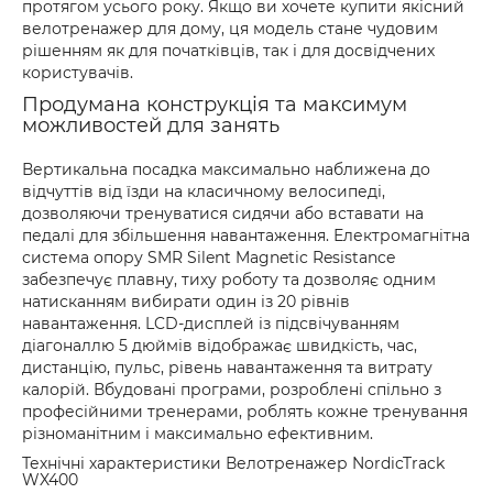
протягом усього року. Якщо ви хочете купити якісний
велотренажер для дому, ця модель стане чудовим
рішенням як для початківців, так і для досвідчених
користувачів.
Продумана конструкція та максимум
можливостей для занять
Вертикальна посадка максимально наближена до
відчуттів від їзди на класичному велосипеді,
дозволяючи тренуватися сидячи або вставати на
педалі для збільшення навантаження. Електромагнітна
система опору SMR Silent Magnetic Resistance
забезпечує плавну, тиху роботу та дозволяє одним
натисканням вибирати один із 20 рівнів
навантаження. LCD-дисплей із підсвічуванням
діагоналлю 5 дюймів відображає швидкість, час,
дистанцію, пульс, рівень навантаження та витрату
калорій. Вбудовані програми, розроблені спільно з
професійними тренерами, роблять кожне тренування
різноманітним і максимально ефективним.
Технічні характеристики Велотренажер NordicTrack
WX400