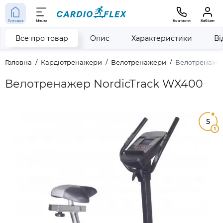
Головна
Меню
Контакти
Кабінет
Все про товар
Опис
Характеристики
Ві
Головна
Кардіотренажери
Велотренажери
Велотренажер
Велотренажер NordicTrack WX400
5
1