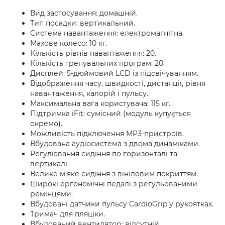
Вид застосування: домашній.
Тип посадки: вертикальний.
Система навантаження: електромагнітна.
Махове колесо: 10 кг.
Кількість рівнів навантаження: 20.
Кількість тренувальних програм: 20.
Дисплей: 5-дюймовий LCD із підсвічуванням.
Відображення часу, швидкості, дистанції, рівня
навантаження, калорій і пульсу.
Максимальна вага користувача: 115 кг.
Підтримка iFit: сумісний (модуль купується
окремо).
Можливість підключення MP3-пристроїв.
Вбудована аудіосистема з двома динаміками.
Регулювання сидіння по горизонталі та
вертикалі.
Велике м'яке сидіння з вініловим покриттям.
Широкі ергономічні педалі з регульованими
ремінцями.
Вбудовані датчики пульсу CardioGrip у рукоятках.
Тримач для пляшки.
Вбудований вентилятор: відсутній.