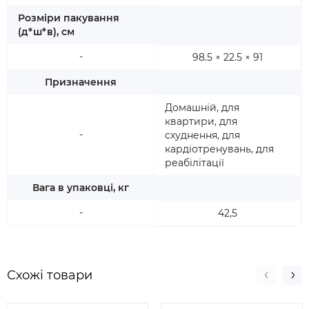
Розміри пакування
(д*ш*в), см
-
98.5 × 22.5 × 91
Призначення
Домашній, для
квартири, для
-
схуднення, для
кардіотренувань, для
реабілітації
Вага в упаковці, кг
-
42,5
Схожі товари