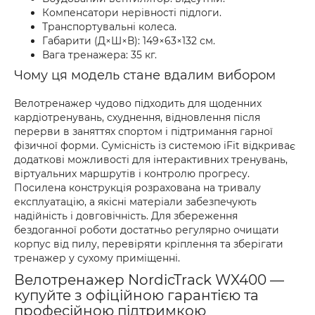
Компенсатори нерівності підлоги.
Транспортувальні колеса.
Габарити (Д×Ш×В): 149×63×132 см.
Вага тренажера: 35 кг.
Чому ця модель стане вдалим вибором
Велотренажер чудово підходить для щоденних
кардіотренувань, схуднення, відновлення після
перерви в заняттях спортом і підтримання гарної
фізичної форми. Сумісність із системою iFit відкриває
додаткові можливості для інтерактивних тренувань,
віртуальних маршрутів і контролю прогресу.
Посилена конструкція розрахована на тривалу
експлуатацію, а якісні матеріали забезпечують
надійність і довговічність. Для збереження
бездоганної роботи достатньо регулярно очищати
корпус від пилу, перевіряти кріплення та зберігати
тренажер у сухому приміщенні.
Велотренажер NordicTrack WX400 —
купуйте з офіційною гарантією та
професійною підтримкою