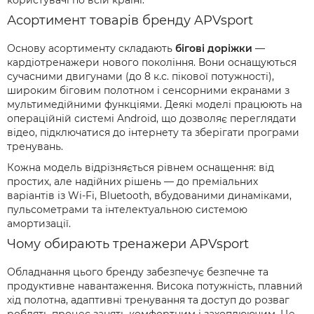
користувачі по всій країні.
Асортимент товарів бренду APVsport
Основу асортименту складають
бігові доріжки
—
кардіотренажери нового покоління. Вони оснащуються
сучасними двигунами (до 8 к.с. пікової потужності),
широким біговим полотном і сенсорними екранами з
мультимедійними функціями. Деякі моделі працюють на
операційній системі Android, що дозволяє переглядати
відео, підключатися до інтернету та зберігати програми
тренувань.
Кожна модель відрізняється рівнем оснащення: від
простих, але надійних рішень — до преміальних
варіантів із Wi-Fi, Bluetooth, вбудованими динаміками,
пульсометрами та інтелектуальною системою
амортизації.
Чому обирають тренажери APVsport
Обладнання цього бренду забезпечує безпечне та
продуктивне навантаження. Висока потужність, плавний
хід полотна, адаптивні тренування та доступ до розваг