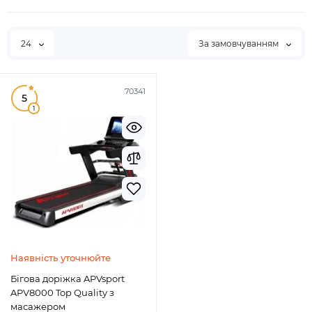
24
За замовчуванням
70341
5
1
Наявність уточнюйте
Бігова доріжка APVsport
APV8000 Top Quality з
масажером