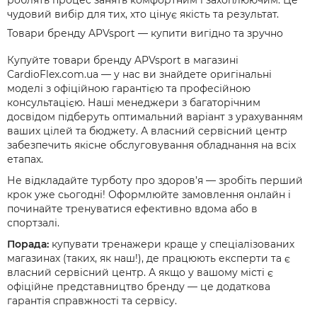
роблять процес занять комфортним і захоплюючим. Це
чудовий вибір для тих, хто цінує якість та результат.
Товари бренду APVsport — купити вигідно та зручно
Купуйте товари бренду APVsport в магазині
CardioFlex.com.ua — у нас ви знайдете оригінальні
моделі з офіційною гарантією та професійною
консультацією. Наші менеджери з багаторічним
досвідом підберуть оптимальний варіант з урахуванням
ваших цілей та бюджету. А власний сервісний центр
забезпечить якісне обслуговування обладнання на всіх
етапах.
Не відкладайте турботу про здоров’я — зробіть перший
крок уже сьогодні! Оформлюйте замовлення онлайн і
починайте тренуватися ефективно вдома або в
спортзалі.
Порада:
купувати тренажери краще у спеціалізованих
магазинах (таких, як наш!), де працюють експерти та є
власний сервісний центр. А якщо у вашому місті є
офіційне представництво бренду — це додаткова
гарантія справжності та сервісу.