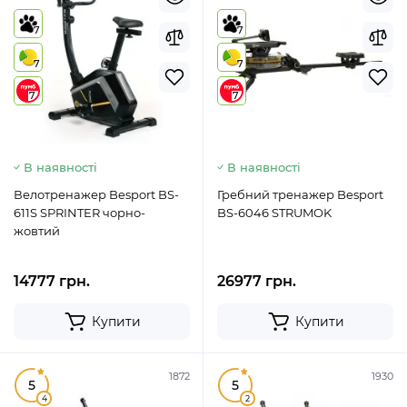
7
7
7
7
7
7
В наявності
В наявності
Велотренажер Besport BS-
Гребний тренажер Besport
611S SPRINTER чорно-
BS-6046 STRUMOK
жовтий
14777 грн.
26977 грн.
Купити
Купити
1872
1930
5
5
4
2