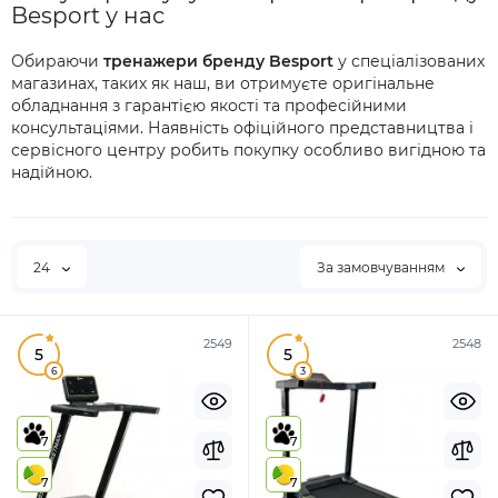
Besport у нас
Обираючи
тренажери бренду Besport
у спеціалізованих
магазинах, таких як наш, ви отримуєте оригінальне
обладнання з гарантією якості та професійними
консультаціями. Наявність офіційного представництва і
сервісного центру робить покупку особливо вигідною та
надійною.
24
За замовчуванням
2549
2548
5
5
6
3
7
7
7
7