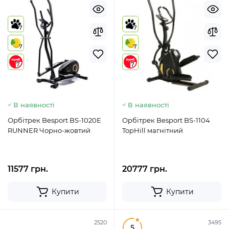
7
7
7
7
7
7
В наявності
В наявності
Орбітрек Besport BS-1020E
Орбітрек Besport BS-1104
RUNNER Чорно-жовтий
TopHill магнітний
11577 грн.
20777 грн.
Купити
Купити
2520
3495
5