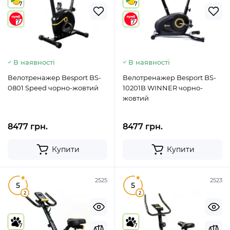
7
7
7
7
В наявності
В наявності
Велотренажер Besport BS-
Велотренажер Besport BS-
0801 Speed чорно-жовтий
10201B WINNER чорно-
жовтий
8477 грн.
8477 грн.
Купити
Купити
2525
2523
5
5
2
2
7
7