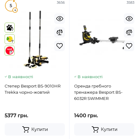
3656
3583
5
4
7
7
7
В наявності
В наявності
Степер Besport BS-9010HR
Оренда гребного
Trekka чорно-жовтий
тренажера Besport BS-
6032R SWIMMER
5377 грн.
1400 грн.
Купити
Купити