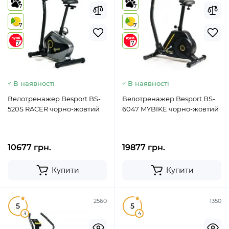
7
7
7
7
7
7
В наявності
В наявності
Велотренажер Besport BS-
Велотренажер Besport BS-
520S RACER чорно-жовтий
6047 MYBIKE чорно-жовтий
10677 грн.
19877 грн.
Купити
Купити
2560
1350
5
5
3
4