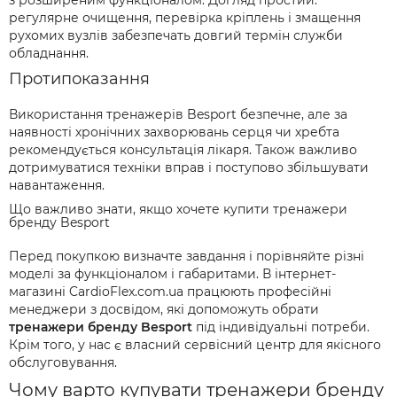
з розширеним функціоналом. Догляд простий:
регулярне очищення, перевірка кріплень і змащення
рухомих вузлів забезпечать довгий термін служби
обладнання.
Протипоказання
Використання тренажерів Besport безпечне, але за
наявності хронічних захворювань серця чи хребта
рекомендується консультація лікаря. Також важливо
дотримуватися техніки вправ і поступово збільшувати
навантаження.
Що важливо знати, якщо хочете купити тренажери
бренду Besport
Перед покупкою визначте завдання і порівняйте різні
моделі за функціоналом і габаритами. В інтернет-
магазині CardioFlex.com.ua працюють професійні
менеджери з досвідом, які допоможуть обрати
тренажери бренду Besport
під індивідуальні потреби.
Крім того, у нас є власний сервісний центр для якісного
обслуговування.
Чому варто купувати тренажери бренду