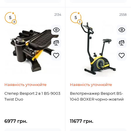
2134
2558
5
5
8
3
Наявність уточнюйте
Наявність уточнюйте
Степер Besport 2 в 1 BS-9003
Велотренажер Besport BS-
Twist Duo
1040 BOXER чорно-жовтий
6977 грн.
11677 грн.