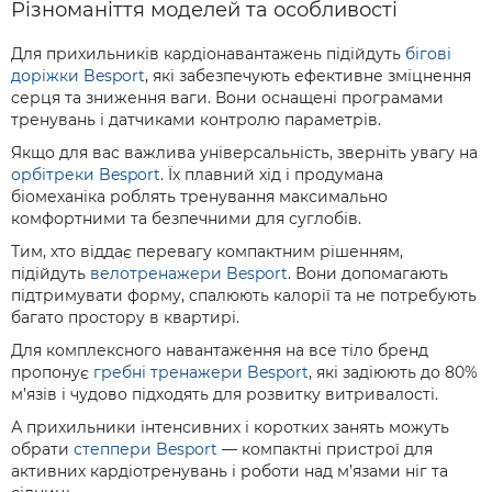
Різноманіття моделей та особливості
Для прихильників кардіонавантажень підійдуть
бігові
доріжки Besport
, які забезпечують ефективне зміцнення
серця та зниження ваги. Вони оснащені програмами
тренувань і датчиками контролю параметрів.
Якщо для вас важлива універсальність, зверніть увагу на
орбітреки Besport
. Їх плавний хід і продумана
біомеханіка роблять тренування максимально
комфортними та безпечними для суглобів.
Тим, хто віддає перевагу компактним рішенням,
підійдуть
велотренажери Besport
. Вони допомагають
підтримувати форму, спалюють калорії та не потребують
багато простору в квартирі.
Для комплексного навантаження на все тіло бренд
пропонує
гребні тренажери Besport
, які задіюють до 80%
м’язів і чудово підходять для розвитку витривалості.
А прихильники інтенсивних і коротких занять можуть
обрати
степпери Besport
— компактні пристрої для
активних кардіотренувань і роботи над м’язами ніг та