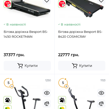
7
7
В наявності
В наявності
Бігова доріжка Besport BS-
Бігова доріжка Besport BS-
1450 ROCKETMAN
8420 COSMICRAY
37377 грн.
22777 грн.
Купити
Купити
1250
1153
5
5
4
6
7
7