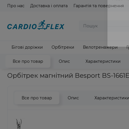
Про нас
Доставка і оплата
Гарантія та повернення
Мова ма
Бігові доріжки
Орбітреки
Велотренажери
Г
Все про товар
Опис
Характеристики
Головна
Кардіотренажери
Орбітреки
Орбітрек Besport
Орбітрек магнітний Besport BS-1661
Все про товар
Опис
Характеристик