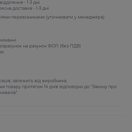
ідділення - 1-3 дні
есна доставка - 1-3 дні
ніями-перевізниками (уточнювати у менеджера)
риманні
озрахунок на рахунок ФОП (без ПДВ)
ми
ісяців, залежить від виробника,
я товару протягом 14 днів відповідно до "Закону про
живачів"