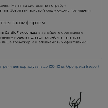
ілям. Магнітна система не потребує
тів. Зберігати пристрій слід у сухому приміщенні,
уйтеся з комфортом
ині
CardioFlex.com.ua
ви знайдете оригінальне
альну модель під ваші потреби, а наявність
е лише тренажер, а й впевненість у ефективних і
ітреки для користувача до 100-110 кг
,
Орбітреки Besport