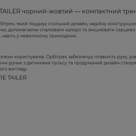
1E TAILER чорний-жовтий — компактний тр
бітрек, який поєднує стильний дизайн, надійну конструкц
 і руки, допомагаючи спалювати калорії та зміцнювати серце
а, навіть у невеликому приміщенні.
зпеки користувачів. Орбітрек забезпечує плавність руху, р
мічні ручки з датчиками пульсу та продуманий дизайн ство
ого вигляду.
1E TAILER