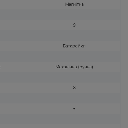
Магнітна
9
Батарейки
)
Механічна (ручна)
8
+