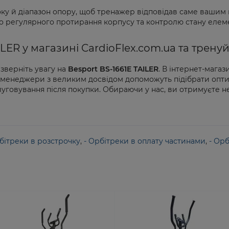
 й діапазон опору, щоб тренажер відповідав саме вашим ц
о регулярного протирання корпусу та контролю стану елемен
ILER у магазині CardioFlex.com.ua та трен
зверніть увагу на
Besport BS-1661E TAILER
. В інтернет-магаз
 менеджери з великим досвідом допоможуть підібрати оптим
луговування після покупки. Обираючи у нас, ви отримуєте н
бітреки в розстрочку
,
- Орбітреки в оплату частинами
,
- Орб