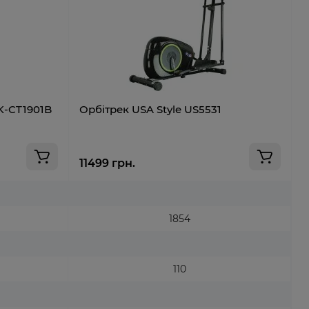
YK-CT1901B
Орбітрек USA Style US5531
О
Ч
11499 грн.
1
1854
110