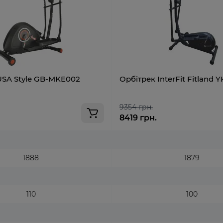
USA Style GB-MKE002
Орбітрек InterFit Fitland 
9354 грн.
8419 грн.
1888
1879
110
100