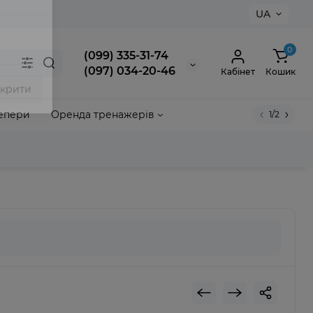
UA
×
0
(099) 335-31-74
(097) 034-20-46
Кабінет
Кошик
епери
Оренда тренажерів
1/2
акрити