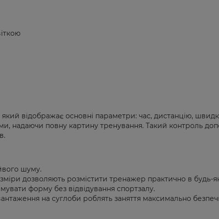
віткою
й відображає основні параметри: час, дистанцію, швидкість
и, надаючи повну картину тренування. Такий контроль доп
в.
йвого шуму.
зміри дозволяють розмістити тренажер практично в будь-які
имувати форму без відвідування спортзалу.
авантаження на суглоби роблять заняття максимально безпе