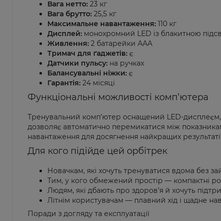
Вага нетто:
23 кг
Вага брутто:
25,5 кг
Максимальне навантаження:
110 кг
Дисплей:
монохромний LED із блакитною підс
Живлення:
2 батарейки AAA
Тримач для ґаджетів:
є
Датчики пульсу:
на ручках
Балансувальні ніжки:
є
Гарантія:
24 місяці
Функціональні можливості комп’ютера
Тренувальний комп’ютер оснащений LED-дисплеєм, яки
дозволяє автоматично перемикатися між показникам
навантаження для досягнення найкращих результаті
Для кого підійде цей орбітрек
Новачкам, які хочуть тренуватися вдома без за
Тим, у кого обмежений простір — компактні ро
Людям, які дбають про здоров’я й хочуть підтр
Літнім користувачам — плавний хід і щадне н
Поради з догляду та експлуатації