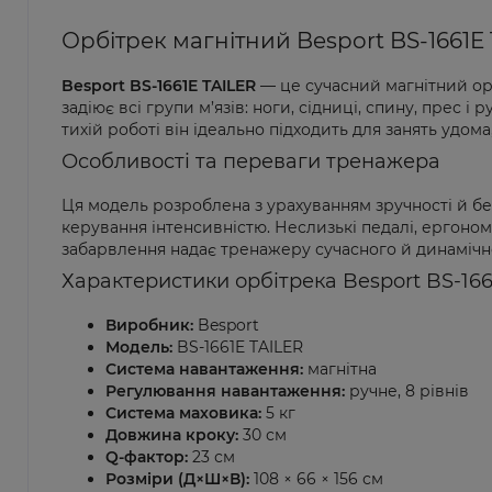
Орбітрек магнітний Besport BS-166
Besport BS-1661E TAILER
— це сучасний магнітний ор
задіює всі групи м’язів: ноги, сідниці, спину, прес
тихій роботі він ідеально підходить для занять удом
Особливості та переваги тренажера
Ця модель розроблена з урахуванням зручності й бе
керування інтенсивністю. Неслизькі педалі, ергоно
забарвлення надає тренажеру сучасного й динамічн
Характеристики орбітрека Besport BS-166
Виробник:
Besport
Модель:
BS-1661E TAILER
Система навантаження:
магнітна
Регулювання навантаження:
ручне, 8 рівнів
Система маховика:
5 кг
Довжина кроку:
30 см
Q-фактор:
23 см
Розміри (Д×Ш×В):
108 × 66 × 156 см