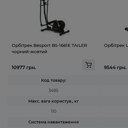
Орбітрек Besport BS-1661E TAILER
Орбітрек 
чорний-жовтий
10977 грн.
9544 грн.
Код товару:
3495
Макс. вага користув., кг
110
Система навантаження