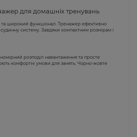
енажер для домашніх тренувань
ію та широкий функціонал. Тренажер ефективно
во-судинну систему. Завдяки компактним розмірам і
івномірний розподіл навантаження та просте
рюють комфортні умови для занять. Чорно-жовте