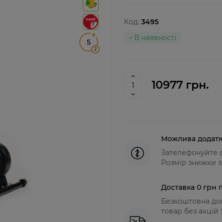
7
Код:
3495
7
В наявності
5
2
10977 грн.
Можлива додатк
Зателефонуйте а
Розмір знижки з
Доставка 0 грн п
Безкоштовна дос
товар без акцій