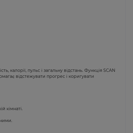
, калорії, пульс і загальну відстань. Функція SCAN
омагає відстежувати прогрес і коригувати
й кімнаті.
чними.