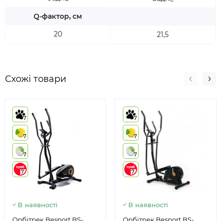
Q-фактор, см
20
21,5
Схожі товари
7
7
7
7
7
7
7
7
В наявності
В наявності
Орбітрек Besport BS-
Орбітрек Besport BS-