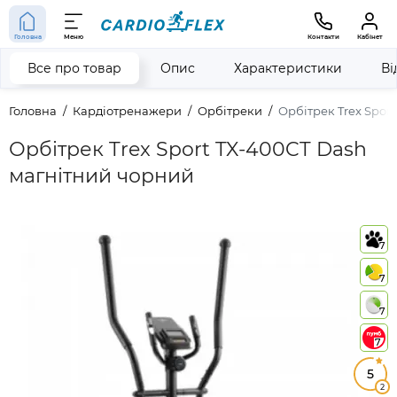
Головна
Меню
Контакти
Кабінет
Все про товар
Опис
Характеристики
Ві
Головна
Кардіотренажери
Орбітреки
Орбітрек Trex Spor
Орбітрек Trex Sport TX-400CT Dash
магнітний чорний
7
7
7
7
5
2