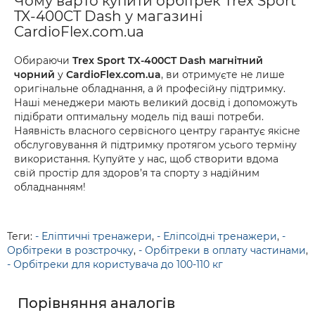
Чому варто купити орбітрек Trex Sport
TX-400CT Dash у магазині
CardioFlex.com.ua
Обираючи
Trex Sport TX-400CT Dash магнітний
чорний
у
CardioFlex.com.ua
, ви отримуєте не лише
оригінальне обладнання, а й професійну підтримку.
Наші менеджери мають великий досвід і допоможуть
підібрати оптимальну модель під ваші потреби.
Наявність власного сервісного центру гарантує якісне
обслуговування й підтримку протягом усього терміну
використання. Купуйте у нас, щоб створити вдома
свій простір для здоров’я та спорту з надійним
обладнанням!
Теги:
- Еліптичні тренажери
,
- Еліпсоїдні тренажери
,
-
Орбітреки в розстрочку
,
- Орбітреки в оплату частинами
,
- Орбітреки для користувача до 100-110 кг
Порівняння аналогів