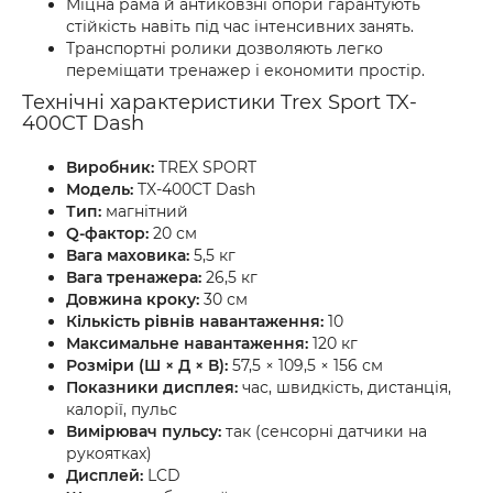
Міцна рама й антиковзні опори гарантують
стійкість навіть під час інтенсивних занять.
Транспортні ролики дозволяють легко
переміщати тренажер і економити простір.
Технічні характеристики Trex Sport TX-
400CT Dash
Виробник:
TREX SPORT
Модель:
TX-400CT Dash
Тип:
магнітний
Q-фактор:
20 см
Вага маховика:
5,5 кг
Вага тренажера:
26,5 кг
Довжина кроку:
30 см
Кількість рівнів навантаження:
10
Максимальне навантаження:
120 кг
Розміри (Ш × Д × В):
57,5 × 109,5 × 156 см
Показники дисплея:
час, швидкість, дистанція,
калорії, пульс
Вимірювач пульсу:
так (сенсорні датчики на
рукоятках)
Дисплей:
LCD