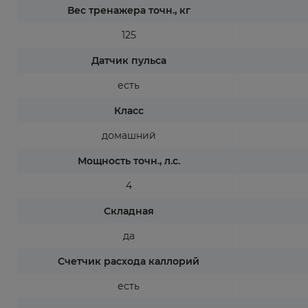
Вес тренажера точн., кг
125
Датчик пульса
есть
Класс
домашний
Мощность точн., л.с.
4
Складная
да
Счетчик расхода каллорий
есть