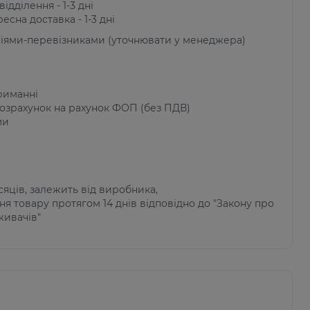
ідділення - 1-3 дні
есна доставка - 1-3 дні
ніями-перевізниками (уточнювати у менеджера)
риманні
озрахунок на рахунок ФОП (без ПДВ)
ми
ісяців, залежить від виробника,
я товару протягом 14 днів відповідно до "Закону про
живачів"