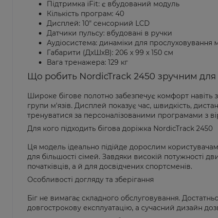
Підтримка iFit: є вбудований модуль
Кількість програм: 40
Дисплей: 10" сенсорний LCD
Датчики пульсу: вбудовані в ручки
Аудіосистема: динаміки для прослуховування 
Габарити (ДхШхВ): 206 х 99 х 150 см
Вага тренажера: 129 кг
Що робить NordicTrack 2450 зручним для
Широке бігове полотно забезпечує комфорт навіть за
групи м'язів. Дисплей показує час, швидкість, дист
тренуватися за персоналізованими програмами з ві
Для кого підходить бігова доріжка NordicTrack 2450
Ця модель ідеально підійде дорослим користувачам, я
для більшості сімей. Завдяки високій потужності д
початківців, а й для досвідчених спортсменів.
Особливості догляду та зберігання
Біг не вимагає складного обслуговування. Достатньо
довгострокову експлуатацію, а сучасний дизайн доз