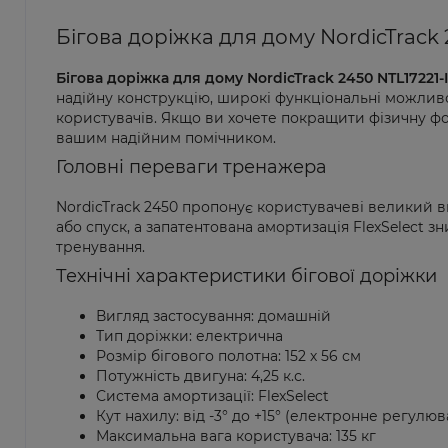
Бігова доріжка для дому NordicTrack 
Бігова доріжка для дому NordicTrack 2450 NTL17221-
надійну конструкцію, широкі функціональні можливос
користувачів. Якщо ви хочете покращити фізичну ф
вашим надійним помічником.
Головні переваги тренажера
NordicTrack 2450 пропонує користувачеві великий в
або спуск, а запатентована амортизація FlexSelect 
тренування.
Технічні характеристики бігової доріжки
Вигляд застосування: домашній
Тип доріжки: електрична
Розмір бігового полотна: 152 х 56 см
Потужність двигуна: 4,25 к.с.
Система амортизації: FlexSelect
Кут нахилу: від -3° до +15° (електронне регулюв
Максимальна вага користувача: 135 кг