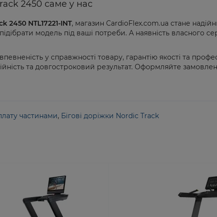
rack 2450 саме у нас
ck 2450 NTL17221-INT
, магазин CardioFlex.com.ua стане наді
ідібрати модель під ваші потреби. А наявність власного се
певненість у справжності товару, гарантію якості та профе
дійність та довгостроковий результат. Оформляйте замовленн
оплату частинами
,
Бігові доріжки Nordic Track