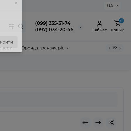
UA
×
0
(099) 335-31-74
(097) 034-20-46
Кабінет
Кошик
епери
Оренда тренажерів
1/2
акрити