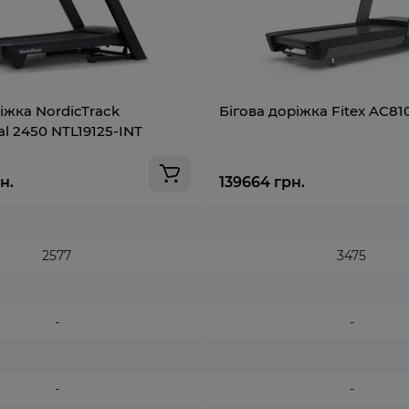
іжка NordicTrack
Бігова доріжка Fitex AC81
l 2450 NTL19125-INT
н.
139664 грн.
2577
3475
-
-
-
-