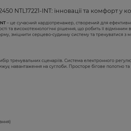
2450 NTL17221-INT: інновації та комфорт у 
INT
– це сучасний кардіотренажер, створений для ефективн
ті та високотехнологічні рішення, що робить її відмінним ви
орму, зміцнити серцево-судинну систему та тренуватися з 
ибір тренувальних сценаріїв. Система електронного регулю
знижує навантаження на суглоби. Просторе бігове полотно т
ання)