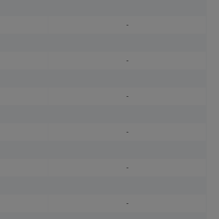
-
-
-
-
-
-