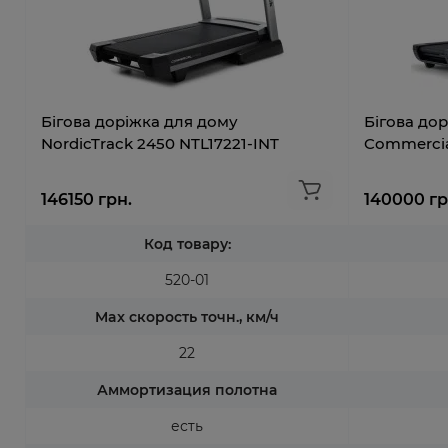
Бігова доріжка для дому
Бігова дор
NordicTrack 2450 NTL17221-INT
Commercia
146150 грн.
140000 гр
Код товару:
520-01
Max скорость точн., км/ч
22
Аммортизация полотна
есть