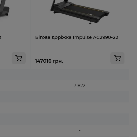
0
Бігова доріжка Impulse AC2990-22
Б
147016 грн.
1
71822
-
-