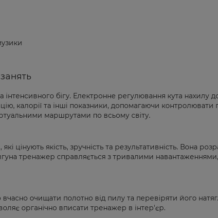
музики
 занять
 інтенсивного бігу. Електронне регулювання кута нахилу до
анцію, калорії та інші показники, допомагаючи контролювати
ртуальними маршрутами по всьому світу.
кі цінують якість, зручність та результативність. Вона розр
вигуна тренажер справляється з тривалими навантаженнями,
 вчасно очищати полотно від пилу та перевіряти його натяг.
воляє органічно вписати тренажер в інтер'єр.