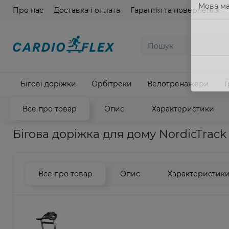
Про нас
Доставка і оплата
Гарантія та повернення
Мова ма
Бігові доріжки
Орбітреки
Велотренажери
Г
Все про товар
Опис
Характеристики
Головна
Кардіотренажери
Бігові доріжки
Бігова доріжк
Бігова доріжка для дому NordicTrack
Все про товар
Опис
Характеристик