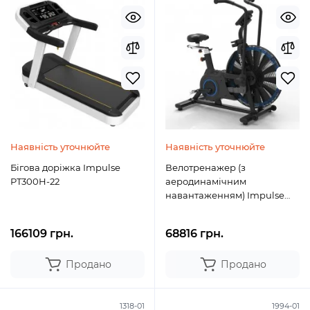
Наявність уточнюйте
Наявність уточнюйте
Бігова доріжка Impulse
Велотренажер (з
PT300H-22
аеродинамічним
навантаженням) Impulse
Airbike Crossfit HB005
166109 грн.
68816 грн.
Продано
Продано
1318-01
1994-01