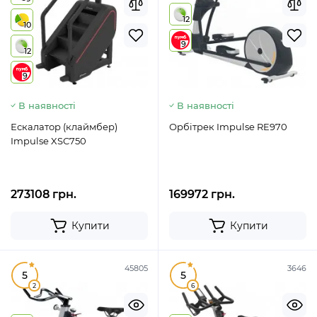
12
10
9
12
9
В наявності
В наявності
Ескалатор (клаймбер)
Орбітрек Impulse RE970
Impulse XSC750
273108 грн.
169972 грн.
Купити
Купити
45805
3646
5
5
2
6