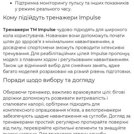
Підтримка моніторингу пульсу та інших показників
у режимі реального часу.
Кому підійдуть тренажери Impulse
Тренажери ТМ Impulse
чудово підходять для широкого
кола користувачів. Новачкам вони допоможуть почати
шлях до здоров’я з мінімальним навантаженням, а
досвідчені спортсмени зможуть проводити інтенсивні
тренування. Для реабілітаційних цілей Impulse пропонує
моделі з плавним ходом і регульованим навантаженням.
Також це відмінний вибір для сімейних занять, адже
багато моделей розраховані на різний рівень підготовки.
Поради щодо вибору та догляду
Обираючи тренажер, важливо враховувати цілі: бігові
доріжки допоможуть розвивати витривалість і
спалювати калорії, орбітреки підходять для
комплексного опрацювання м’язів, а велотренажери
забезпечують щадне навантаження на суглоби. Догляд за
тренажерами простий: регулярно протирайте поверхні
від пилу, перевіряйте кріпильні елементи та змащуйте