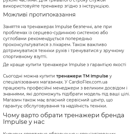
рухомі частини. Для тривалого строку служби
використовуйте тренажер згідно з інструкцією.
Можливі протипоказання
Заняття на тренажерах Impulse безпечні, але при
проблемах із серцево-судинною системою або
суглобами рекомендується попередньо
проконсультуватися з лікарем. Також важливо
дотримуватися техніки рухів і тренуватися у зручному
спортивному взутті.
Де краще купити тренажери Impulse з гарантією якості
Сьогодні можна купити
тренажери ТМ Impulse
у
спеціалізованих магазинах. У CardioFlex.com.ua
працюють професійні менеджери з великим досвідом і
знаннями, які допоможуть підібрати модель під ваші цілі.
Магазин також має власний сервісний центр, що
гарантує обслуговування та надійність техніки.
Чому варто обрати тренажери бренда
Impulse у нас