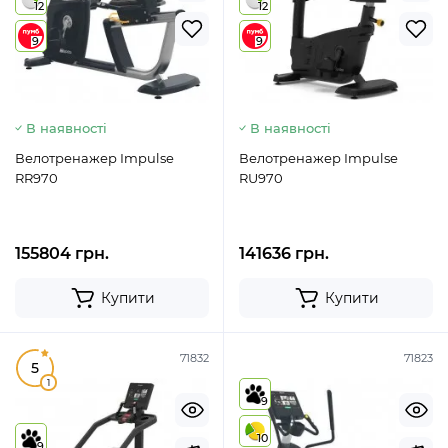
12
12
9
9
В наявності
В наявності
Велотренажер Impulse
Велотренажер Impulse
RR970
RU970
155804 грн.
141636 грн.
Купити
Купити
71832
71823
5
1
9
10
9