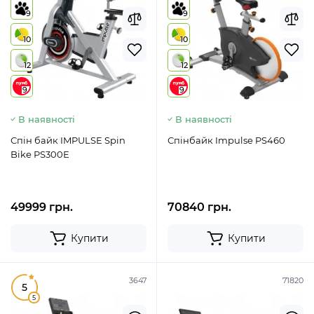
9
9
10
10
12
12
9
9
В наявності
В наявності
Спін байк IMPULSE Spin
Спінбайк Impulse PS460
Bike PS300Е
49999 грн.
70840 грн.
Купити
Купити
3647
71820
5
5