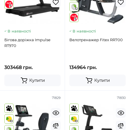
9
12
9
В наявності
В наявності
Бігова доріжка Impulse
Велотренажер Fitex RR700
RT970
303468 грн.
134964 грн.
Купити
Купити
71829
71830
9
9
10
10