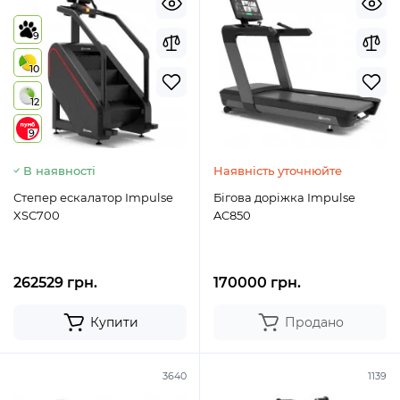
9
10
12
9
В наявності
Наявність уточнюйте
Степер ескалатор Impulse
Бігова доріжка Impulse
XSC700
AC850
262529 грн.
170000 грн.
Купити
Продано
3640
1139