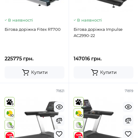
В наявності
В наявності
Бігова доріжка Fitex RT700
Бігова доріжка Impulse
AC2990-22
225775 грн.
147016 грн.
Купити
Купити
71821
71819
9
9
10
10
12
12
9
9