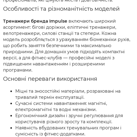
професіоналів, які цінують якість і довговічність.
Особливості та різноманітність моделей
Тренажери бренда Impulse
включають широкий
асортимент: бігові доріжки, еліптичні тренажери,
велотренажери, силові станції та степери. Кожна
модель розробляється з урахуванням біомеханіки рухів,
що робить заняття безпечними та максимально
природними. Для домашніх умов підходять компактні
версії, а для фітнес-клубів — професійні моделі з
підвищеним навантаженням і розширеними
програмами.
Основні переваги використання
Міцні та зносостійкі матеріали, розраховані на
тривалий термін експлуатації.
Сучасні системи навантаження: магнітні,
електромагнітні та водні механізми.
Ергономічний дизайн і зручні регулювання для
користувачів різного зросту та комплекції.
Наявність вбудованих тренувальних програм і
сумісність із фітнес-додатками.