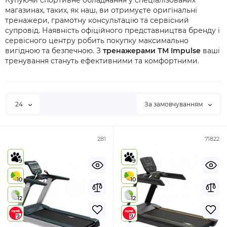
Купуючи спортивне обладнання у спеціалізованих
магазинах, таких, як наш, ви отримуєте оригінальні
тренажери, грамотну консультацію та сервісний
супровід. Наявність офіційного представництва бренду і
сервісного центру робить покупку максимально
вигідною та безпечною. З
тренажерами ТМ Impulse
ваші
тренування стануть ефективними та комфортними.
24
За замовчуванням
281
71822
9
9
10
10
12
12
9
9