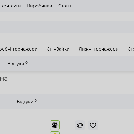
Контакти
Виробники
Статті
газину
Будь ласка оберіть мову сайту
UA
RU
ребні тренажери
Спінбайки
Лижні тренажери
Ст
З
0
Відгуки
а Fitex RT700
йна
0
и
Відгуки
9