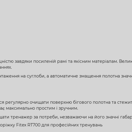
цністю завдяки посиленій рамі та якісним матеріалам. Велика
ннях.
антаження на суглоби, а автоматичне змащення полотна зна
я регулярно очищати поверхню бігового полотна та стежити
ає максимально простим і зручним.
ати тренажер за потреби, незважаючи на його значні габар
оріжку Fitex RT700 для професійних тренувань