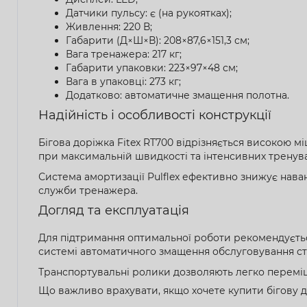
Датчики пульсу: є (на рукоятках);
Живлення: 220 В;
Габарити (Д×Ш×В): 208×87,6×151,3 см;
Вага тренажера: 217 кг;
Габарити упаковки: 223×97×48 см;
Вага в упаковці: 273 кг;
Додатково: автоматичне змащення полотна.
Надійність і особливості конструкції
Бігова доріжка Fitex RT700 відрізняється високою мі
при максимальній швидкості та інтенсивних тренува
Система амортизації Pulflex ефективно знижує нав
служби тренажера.
Догляд та експлуатація
Для підтримання оптимальної роботи рекомендуєтьс
системі автоматичного змащення обслуговування ст
Транспортувальні ролики дозволяють легко переміщ
Що важливо врахувати, якщо хочете купити бігову д