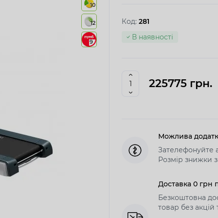
10
Код:
281
12
В наявності
9
225775 грн.
Можлива додатк
Зателефонуйте а
Розмір знижки з
Доставка 0 грн п
Безкоштовна дос
товар без акцій