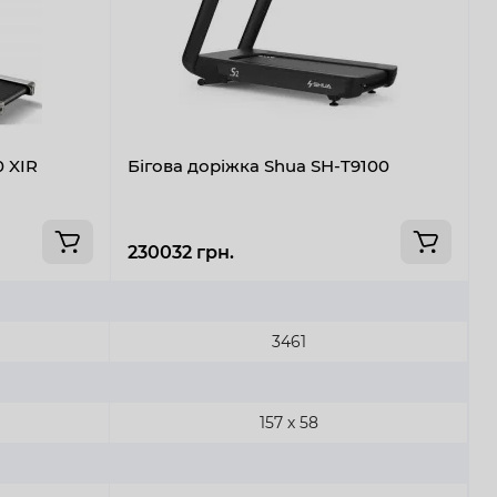
0 XIR
Бігова доріжка Shua SH-T9100
Б
3
230032 грн.
2
3461
157 х 58