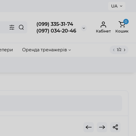
UA
×
0
(099) 335-31-74
(097) 034-20-46
Кабінет
Кошик
епери
Оренда тренажерів
1/2
акрити