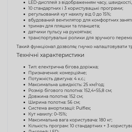
LED-дисплей з відображенням часу, швидкості, д
10 стандартних і 3 користувацькі програми;
регульований кут нахилу від 0 до 15%;
вбудований вентилятор для комфортних занять
тримач для пляшки та планшета;
датчики пульсу на рукоятках;
транспортувальні ролики для зручного перемі
Такий функціонал дозволяє гнучко налаштовувати т
Технічні характеристики
Тип: електрична бігова доріжка;
Призначення: комерційне;
Потужність двигуна: 4 к.с.;
Максимальна швидкість: 25 км/год;
Розмір бігового полотна: 152,4×55,8 см;
Довжина полотна: 152 см;
Ширина полотна: 56 см;
Система амортизації: Pulflex;
Кут нахилу: 0–15%;
Максимальна вага користувача: 180 кг;
Кількість програм: 10 стандартних + 3 користува
Дисплей: LED;