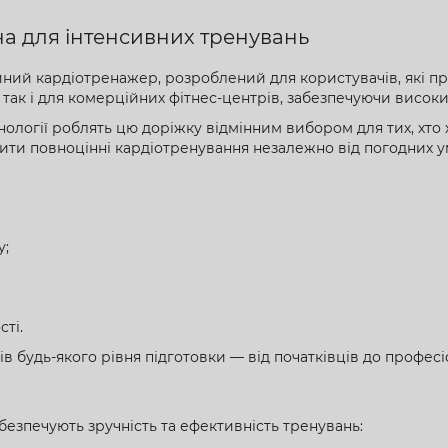
на для інтенсивних тренувань
ий кардіотренажер, розроблений для користувачів, які пр
ак і для комерційних фітнес-центрів, забезпечуючи високий
хнології роблять цю доріжку відмінним вибором для тих, хт
ити повноцінні кардіотренування незалежно від погодних ум
у;
ті.
ів будь-якого рівня підготовки — від початківців до професі
зпечують зручність та ефективність тренувань: