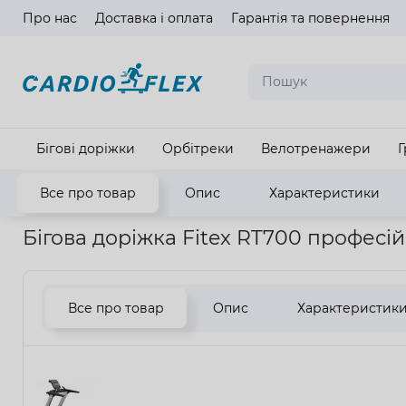
Про нас
Доставка і оплата
Гарантія та повернення
Мова ма
Бігові доріжки
Орбітреки
Велотренажери
Г
Все про товар
Опис
Характеристики
Головна
Кардіотренажери
Бігові доріжки
Бігова доріжк
Бігова доріжка Fitex RT700 професі
Все про товар
Опис
Характеристик