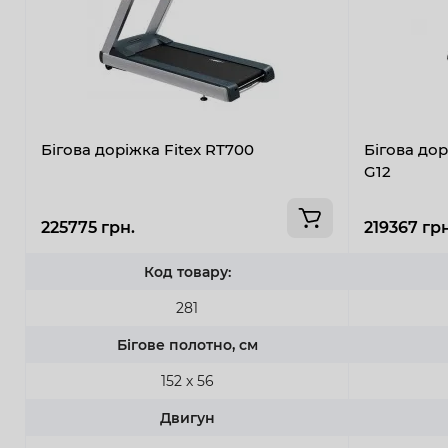
Бігова доріжка Fitex RT700
Бігова дор
G12
225775 грн.
219367 грн
Код товару:
281
Бігове полотно, см
152 х 56
Двигун