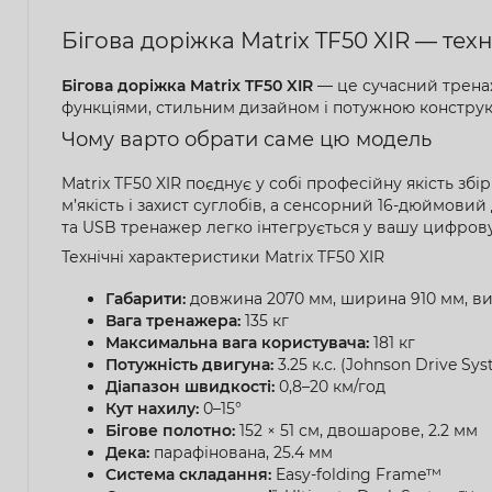
Бігова доріжка Matrix TF50 XIR — тех
Бігова доріжка Matrix TF50 XIR
— це сучасний трена
функціями, стильним дизайном і потужною конструкціє
Чому варто обрати саме цю модель
Matrix TF50 XIR поєднує у собі професійну якість 
м’якість і захист суглобів, а сенсорний 16-дюймовий
та USB тренажер легко інтегрується у вашу цифров
Технічні характеристики Matrix TF50 XIR
Габарити:
довжина 2070 мм, ширина 910 мм, ви
Вага тренажера:
135 кг
Максимальна вага користувача:
181 кг
Потужність двигуна:
3.25 к.с. (Johnson Drive Sy
Діапазон швидкості:
0,8–20 км/год
Кут нахилу:
0–15°
Бігове полотно:
152 × 51 см, двошарове, 2.2 мм
Дека:
парафінована, 25.4 мм
Система складання:
Easy-folding Frame™