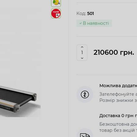
4
Код:
501
4
В наявності
210600 грн.
Можлива додатк
Зателефонуйте а
Розмір знижки з
Доставка 0 грн п
Безкоштовна дос
товар без акцій