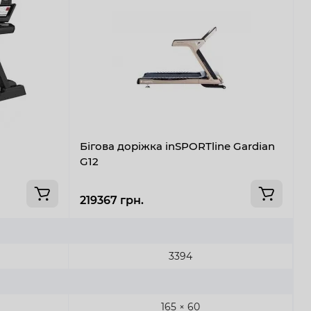
Бігова доріжка inSPORTline Gardian
Б
G12
219367 грн.
2
3394
165 × 60