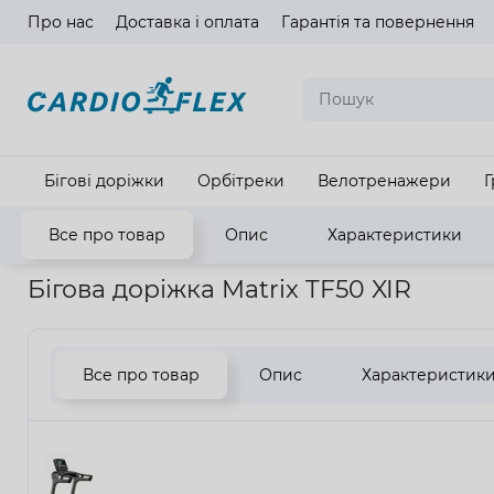
Про нас
Доставка і оплата
Гарантія та повернення
Мова ма
Бігові доріжки
Орбітреки
Велотренажери
Г
Все про товар
Опис
Характеристики
Головна
Кардіотренажери
Бігові доріжки
Бігова доріжк
Бігова доріжка Matrix TF50 XIR
Все про товар
Опис
Характеристик