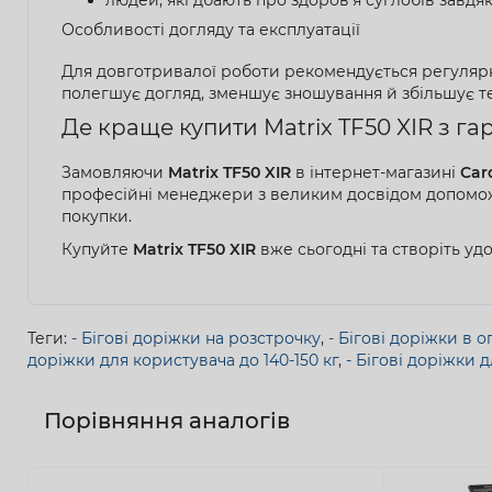
Особливості догляду та експлуатації
Для довготривалої роботи рекомендується регулярно
полегшує догляд, зменшує зношування й збільшує т
Де краще купити Matrix TF50 XIR з га
Замовляючи
Matrix TF50 XIR
в інтернет-магазині
Car
професійні менеджери з великим досвідом допоможуть
покупки.
Купуйте
Matrix TF50 XIR
вже сьогодні та створіть уд
Теги:
- Бігові доріжки на розстрочку
,
- Бігові доріжки в 
доріжки для користувача до 140-150 кг
,
- Бігові доріжки 
Порівняння аналогів