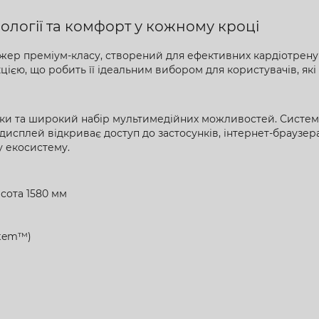
нології та комфорт у кожному кроці
жер преміум-класу, створений для ефективних кардіотрен
ю, що робить її ідеальним вибором для користувачів, які ці
збірки та широкий набір мультимедійних можливостей. Систе
 дисплей відкриває доступ до застосунків, інтернет-браузера
у екосистему.
сота 1580 мм
stem™)