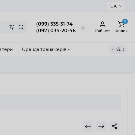
UA
×
0
(099) 335-31-74
(097) 034-20-46
Кабінет
Кошик
епери
Оренда тренажерів
1/2
акрити