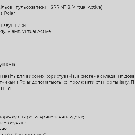
льові, пульсозалежні, SPRINT 8, Virtual Active)
з Polar
на навушники
, ViaFit, Virtual Active
тувача
навіть для високих користувачів, а система складання дозв
атчиками Polar допомагають контролювати стан організму. Пр
ання.
 доріжку для регулярних занять удома;
астосунків;
ня;
и м’якій амортизації.