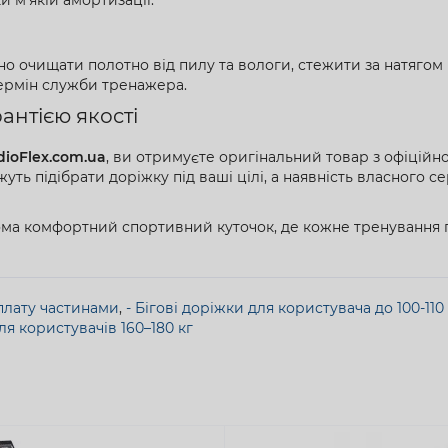
 очищати полотно від пилу та вологи, стежити за натягом 
ермін служби тренажера.
рантією якості
dioFlex.com.ua
, ви отримуєте оригінальний товар з офіцій
 підібрати доріжку під ваші цілі, а наявність власного се
ома комфортний спортивний куточок, де кожне тренування п
оплату частинами
,
- Бігові доріжки для користувача до 100-110 
для користувачів 160–180 кг