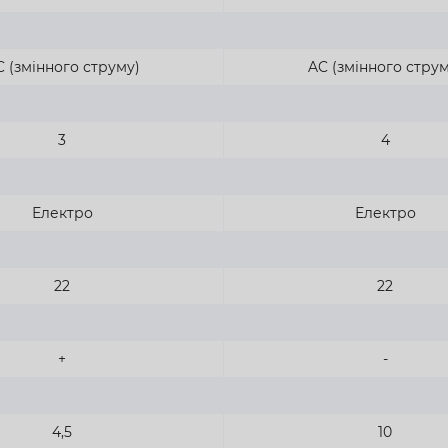
 (змінного струму)
AC (змінного струм
3
4
Електро
Електро
22
22
+
-
4,5
10