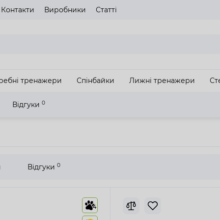
Контакти
Виробники
Статті
газину
Будь ласка оберіть мову сайту
UA
RU
ребні тренажери
Спінбайки
Лижні тренажери
Ст
З
0
Відгуки
а Matrix TF50 XIR
0
и
Відгуки
4