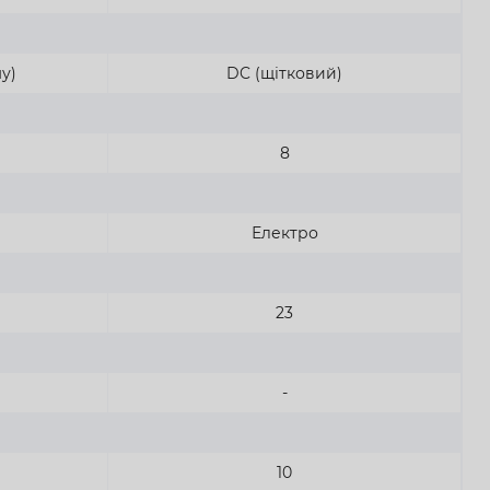
у)
DC (щітковий)
8
Електро
23
-
10