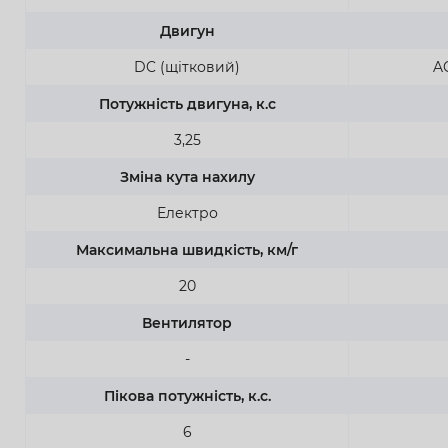
Двигун
DC (щітковий)
AC
Потужність двигуна, к.с
3,25
Зміна кута нахилу
Електро
Максимальна швидкість, км/г
20
Вентилятор
-
Пікова потужність, к.с.
6