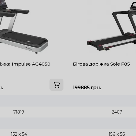
ріжка Impulse AC4050
Бігова доріжка Sole F85
н.
199885 грн.
71819
2467
152 х 54
156 x 56