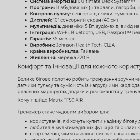
Система амортизації:
Ultimate Deck System™
Програми:
11 вбудованих (інтервали, пагорби, ці
Контроль пульсу:
сенсорні датчики, сумісність і
Дисплей:
16" сенсорний екран (40 см)
Мультимедіа:
динаміки 5 Вт, аудіо-вхід, вихід 
Інтеграція:
Wi-Fi, Bluetooth, USB, Passport™ Ready
Гарантія:
36 місяців
Виробник:
Johnson Health Tech, США
Країна виробництва:
Тайвань
Живлення:
мережа 220 В
Комфорт та інновації для кожного корис
Велике бігове полотно робить тренування зручними 
датчики пульсу та сумісність із нагрудними кардіод
реальних маршрутах, додаючи різноманіття у тренув
Кому підійде Matrix TF50 XIR
Тренажер стане чудовим вибором для:
користувачів, які хочуть купити надійну бігову
любителів мультимедійних функцій та онлайн-з
спортсменів, яким важливе високе навантажен
людей, які дбають про здоров’я суглобів завдяк