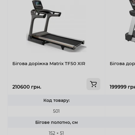
Бігова доріжка Matrix TF50 XIR
Бігова до
210600 грн.
199999 гр
Код товару:
501
Бігове полотно, см
152 × 51