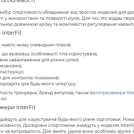
 особливості
ибір спортивного обладнання: від простих моделей для до
ті у використанні та плавності рухів. Для тих, хто віддає п
льною довжиною кроку та можливістю регулювання навант
InterFit
t
мають низку очевидних плюсів:
 що враховує особливості тіла користувача;
вня навантаження для різних цілей;
еханізмів;
конструкції;
ї для контролю показників;
ідходить для будь-якого інтер’єру.
нітність тренувань, бренд випускає також
велотренажери Inte
ніг.
жери InterFit
дійдуть для користувачів будь-якого рівня підготовки. Нов
сивність. Досвідчені спортсмени знайдуть у моделях InterF
ти на витривалість. Для занять удома вони особливо зручні 