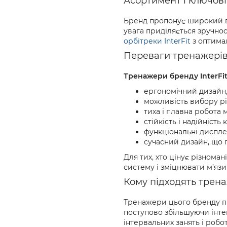
Асортимент і ключові
Бренд пропонує широкий в
увага приділяється зручнос
орбітреки InterFit
з оптима
Переваги тренажерів 
Тренажери бренду InterFi
ергономічний дизайн,
можливість вибору рі
тиха і плавна робота м
стійкість і надійність 
функціональні диспле
сучасний дизайн, що п
Для тих, хто цінує різнома
систему і зміцнювати м’язи 
Кому підходять трена
Тренажери цього бренду пі
поступово збільшуючи інтен
інтервальних занять і робо