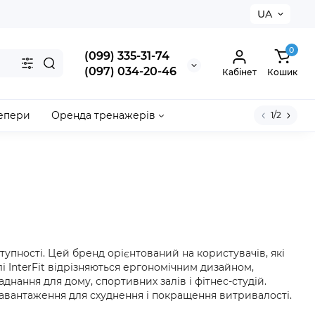
UA
0
(099) 335-31-74
(097) 034-20-46
Кабінет
Кошик
епери
Оренда тренажерів
1/2
тупності. Цей бренд орієнтований на користувачів, які
і InterFit відрізняються ергономічним дизайном,
нання для дому, спортивних залів і фітнес-студій.
навантаження для схуднення і покращення витривалості.