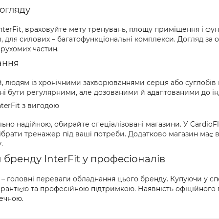
догляду
erFit, враховуйте мету тренувань, площу приміщення і функ
ки, для силових – багатофункціональні комплекси. Догляд 
 рухомих частин.
ання
, людям із хронічними захворюваннями серця або суглобів 
ні бути регулярними, але дозованими й адаптованими до і
terFit з вигодою
ьно надійною, обирайте спеціалізовані магазини. У CardioF
брати тренажер під ваші потреби. Додатково магазин має в
.
бренду InterFit у професіоналів
сть – головні переваги обладнання цього бренду. Купуючи у сп
арантією та професійною підтримкою. Наявність офіційного
ечною.