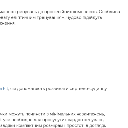
машніх тренувань до професійних комплексів. Особлива
еревагу еліптичним тренуванням, чудово підійдуть
аження.
rFit
, які допомагають розвивати серцево-судинну
ачки можуть починати з мінімальних навантажень,
it усе необхідне для просунутих кардіотренувань,
завдяки компактним розмірам і простоті в догляді.