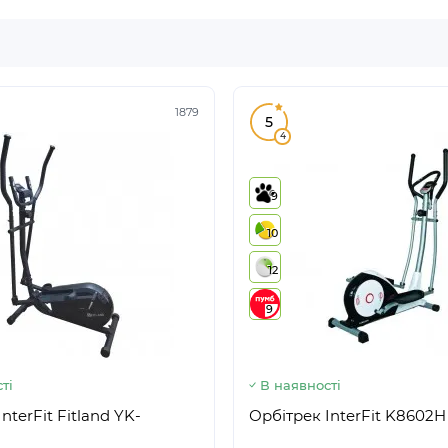
1879
5
4
9
10
12
9
ті
В наявності
nterFit Fitland YK-
Орбітрек InterFit K8602H 