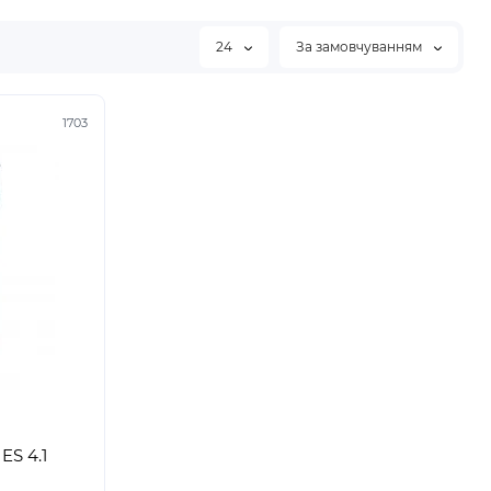
24
За замовчуванням
1703
ES 4.1