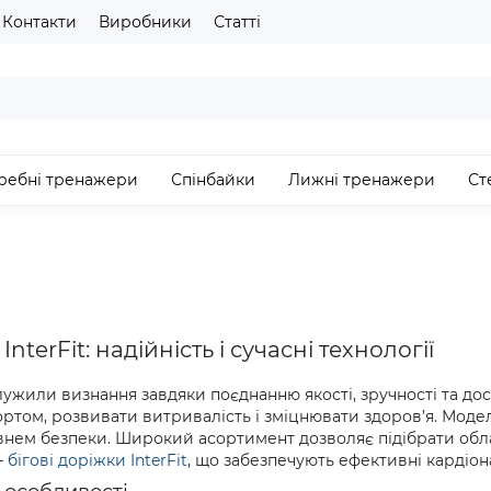
Контакти
Виробники
Статті
ребні тренажери
Спінбайки
Лижні тренажери
Ст
terFit: надійність і сучасні технології
ужили визнання завдяки поєднанню якості, зручності та дос
ртом, розвивати витривалість і зміцнювати здоров’я. Модел
внем безпеки. Широкий асортимент дозволяє підібрати облад
–
бігові доріжки InterFit
, що забезпечують ефективні кардіо