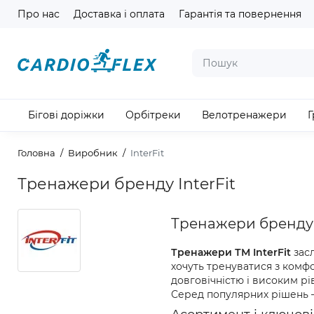
Про нас
Доставка і оплата
Гарантія та повернення
Бігові доріжки
Орбітреки
Велотренажери
Г
Головна
Виробник
InterFit
Тренажери бренду InterFit
Тренажери бренду In
Тренажери ТМ InterFit
засл
хочуть тренуватися з комфо
довговічністю і високим рі
Серед популярних рішень 