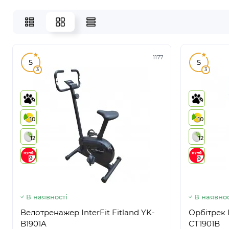
1177
5
5
3
3
9
9
10
10
12
12
9
9
В наявності
В наявнос
Велотренажер InterFit Fitland YK-
Орбітрек I
B1901A
CT1901B