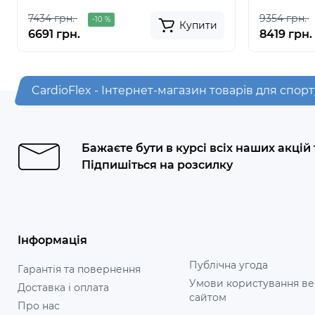
7434 грн.
9354 грн.
-10 %
Купити
6691 грн.
8419 грн.
CardioFlex - Інтернет-магазин товарів для спорт
Бажаєте бути в курсі всіх наших акцій
Підпишіться на розсилку
Інформація
Публічна угода
Гарантія та повернення
Умови користування ве
Доставка і оплата
сайтом
Про нас