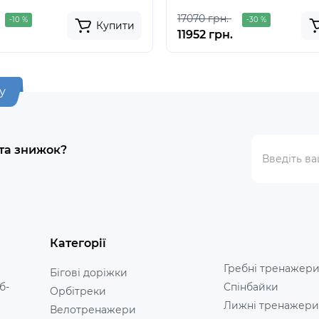
17070 грн.
-10 %
-30 %
Купити
11952 грн.
у
 та знижок?
Категорії
Гребні тренажер
Бігові доріжки
б-
Спінбайки
Орбітреки
Лижні тренажери
Велотренажери