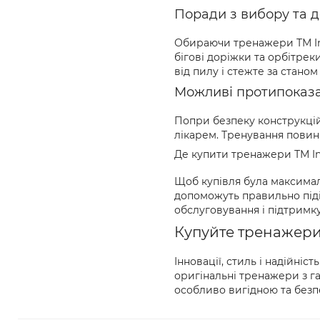
Поради з вибору та 
Обираючи тренажери ТМ Int
бігові доріжки та орбітре
від пилу і стежте за станом
Можливі протипоказ
Попри безпеку конструкцій
лікарем. Тренування повин
Де купити тренажери ТМ In
Щоб купівля була максимал
допоможуть правильно піді
обслуговування і підтримку
Купуйте тренажери 
Інновації, стиль і надійні
оригінальні тренажери з г
особливо вигідною та безп