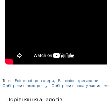
Теги:
- Еліптичні тренажери
,
- Еліпсоїдні тренажери
,
-
Орбітреки в розстрочку
,
- Орбітреки в оплату частинами
Порівняння аналогів