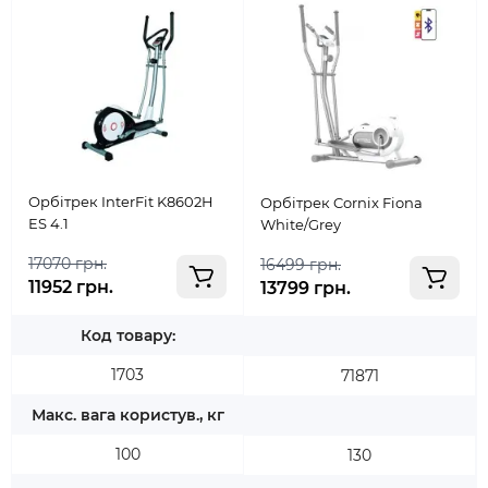
Орбітрек InterFit K8602H
Орбітрек Cornix Fiona
ES 4.1
White/Grey
17070 грн.
16499 грн.
11952 грн.
13799 грн.
Код товару:
1703
71871
Макс. вага користув., кг
100
130