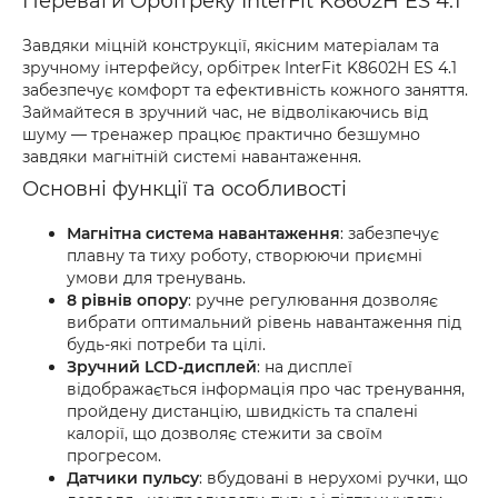
Переваги Орбітреку InterFit K8602H ES 4.1
Завдяки міцній конструкції, якісним матеріалам та
зручному інтерфейсу, орбітрек InterFit K8602H ES 4.1
забезпечує комфорт та ефективність кожного заняття.
Займайтеся в зручний час, не відволікаючись від
шуму — тренажер працює практично безшумно
завдяки магнітній системі навантаження.
Основні функції та особливості
Магнітна система навантаження
: забезпечує
плавну та тиху роботу, створюючи приємні
умови для тренувань.
8 рівнів опору
: ручне регулювання дозволяє
вибрати оптимальний рівень навантаження під
будь-які потреби та цілі.
Зручний LCD-дисплей
: на дисплеї
відображається інформація про час тренування,
пройдену дистанцію, швидкість та спалені
калорії, що дозволяє стежити за своїм
прогресом.
Датчики пульсу
: вбудовані в нерухомі ручки, що