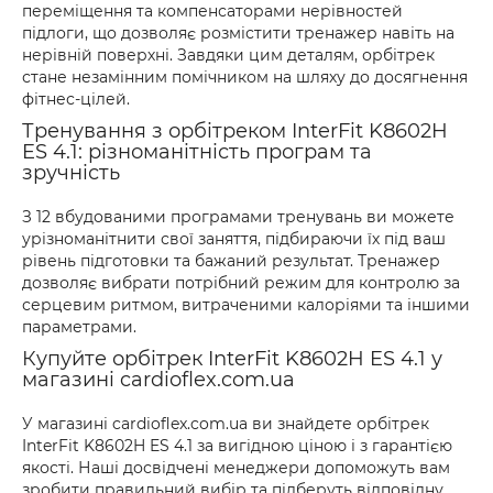
переміщення та компенсаторами нерівностей
підлоги, що дозволяє розмістити тренажер навіть на
нерівній поверхні. Завдяки цим деталям, орбітрек
стане незамінним помічником на шляху до досягнення
фітнес-цілей.
Тренування з орбітреком InterFit K8602H
ES 4.1: різноманітність програм та
зручність
З 12 вбудованими програмами тренувань ви можете
урізноманітнити свої заняття, підбираючи їх під ваш
рівень підготовки та бажаний результат. Тренажер
дозволяє вибрати потрібний режим для контролю за
серцевим ритмом, витраченими калоріями та іншими
параметрами.
Купуйте орбітрек InterFit K8602H ES 4.1 у
магазині cardioflex.com.ua
У магазині cardioflex.com.ua ви знайдете орбітрек
InterFit K8602H ES 4.1 за вигідною ціною і з гарантією
якості. Наші досвідчені менеджери допоможуть вам
зробити правильний вибір та підберуть відповідну