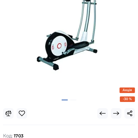
Акція
-30 %
Код:
1703