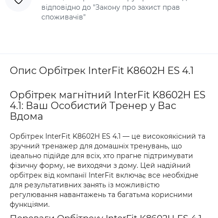
відповідно до "Закону про захист прав
споживачів"
Опис Орбітрек InterFit K8602H ES 4.1
Орбітрек магнітний InterFit K8602H ES
4.1: Ваш Особистий Тренер у Вас
Вдома
Орбітрек InterFit K8602H ES 4.1 — це високоякісний та
зручний тренажер для домашніх тренувань, що
ідеально підійде для всіх, хто прагне підтримувати
фізичну форму, не виходячи з дому. Цей надійний
орбітрек від компанії InterFit включає все необхідне
для результативних занять із можливістю
регулювання навантажень та багатьма корисними
функціями.