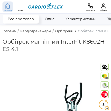
Головна
Меню
Контакти
Кабінет
Все про товар
Опис
Характеристики
Ві
Головна
Кардіотренажери
Орбітреки
Орбітрек InterFit K
Орбітрек магнітний InterFit K8602H
ES 4.1
9
10
12
9
5
4