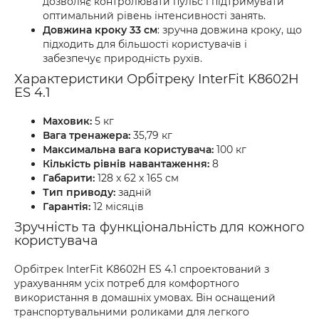
дозволяє контролювати пульс і підтримувати
оптимальний рівень інтенсивності занять.
Довжина кроку 33 см
: зручна довжина кроку, що
підходить для більшості користувачів і
забезпечує природність рухів.
Характеристики Орбітреку InterFit K8602H
ES 4.1
Маховик:
5 кг
Вага тренажера:
35,79 кг
Максимальна вага користувача:
100 кг
Кількість рівнів навантаження:
8
Габарити:
128 x 62 x 165 см
Тип приводу:
задній
Гарантія:
12 місяців
Зручність та функціональність для кожного
користувача
Орбітрек InterFit K8602H ES 4.1 спроектований з
урахуванням усіх потреб для комфортного
використання в домашніх умовах. Він оснащений
транспортувальними роликами для легкого