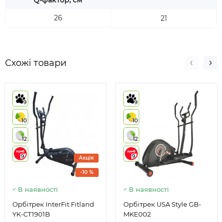
Q-фактор, см
26
21
Схожі товари
9
9
10
10
12
12
9
9
Акція
-10 %
В наявності
В наявності
Орбітрек InterFit Fitland
Орбітрек USA Style GB-
YK-CT1901B
MKE002