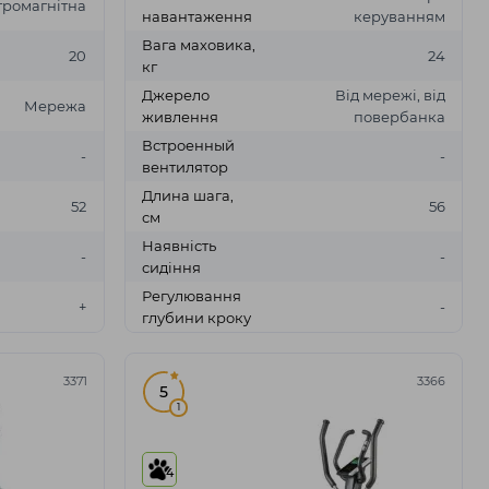
тромагнітна
навантаження
керуванням
Вага маховика,
20
24
кг
Джерело
Від мережі, від
Мережа
живлення
повербанка
Встроенный
-
-
вентилятор
Длина шага,
52
56
см
Наявність
-
-
сидіння
Регулювання
+
-
глубини кроку
3371
3366
5
1
4