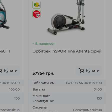
4
4
В наявності
60i II
Орбітрек inSPORTline Atlanta сірий
Купити
Купити
57754 грн.
2.00 х 163.00
Габарити, см
137.00 х 54.00 х 150.00
105.00
Вага, кг
51.00
Макс. вага
150
150
користув., кг
Система
тромагнітна
Електромагнітна