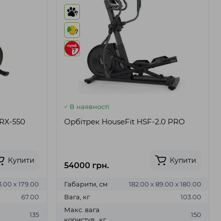
7
7
7
В наявності
ERX-550
Орбітрек HouseFit HSF-2.0 PRO
Купити
Купити
54000 грн.
3.00 х 179.00
Габарити, см
182.00 х 89.00 х 180.00
67.00
Вага, кг
103.00
Макс. вага
135
150
користув., кг