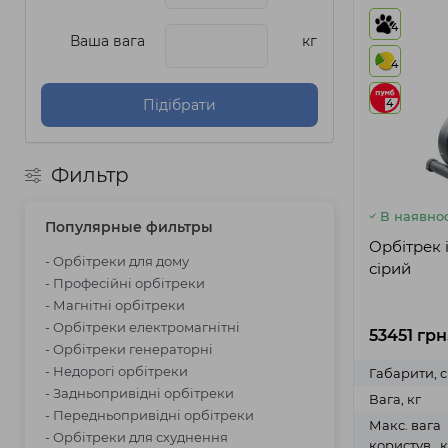
4
Ваша вага
кг
4
Підібрати
4
Фильтр
В наявнос
Популярные фильтры
Орбітрек 
- Орбітреки для дому
сірий
- Професійні орбітреки
- Магнітні орбітреки
- Орбітреки електромагнітні
53451 грн
- Орбітреки генераторні
- Недорогі орбітреки
Габарити, 
- Задньопривідні орбітреки
Вага, кг
- Передньопривідні орбітреки
Макс. вага
- Орбітреки для схуднення
користув., к