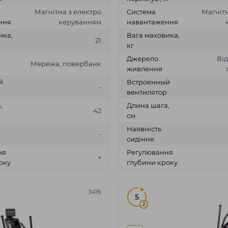
Магнітна з електро
Система
Магнітн
ння
керуванням
навантаження
ика,
Вага маховика,
21
кг
Джерело
Від
Мережа, повербанк
живлення
й
Встроенный
-
вентилятор
,
Длина шага,
42
см
Наявність
-
сидіння
ня
Регулювання
+
оку
глубини кроку
3476
5
2