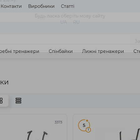
Контакти
Виробники
Статті
газину
Будь ласка оберіть мову сайту
UA
RU
ребні тренажери
Спінбайки
Лижні тренажери
Ст
З
еки
3373
5
1