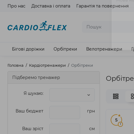
Про нас
Доставка і оплата
Гарантія та повернення
Мова ма
Бігові доріжки
Орбітреки
Велотренажери
Г
Головна
Кардіотренажери
Орбітреки
Орбітр
Підберемо тренажер
Я шукаю:
Ваш бюджет
грн
5
1
Ваш зріст
см