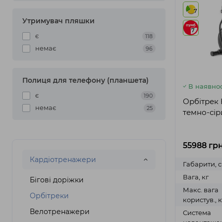
7
Утримувач пляшки
7
є
118
немає
96
Полиця для телефону (планшета)
В наявнос
є
190
Орбітрек 
немає
25
темно-сір
55988 грн
Кардіотренажери
Габарити, 
Вага, кг
Бігові доріжки
Макс. вага
Орбітреки
користув., к
Велотренажери
Система