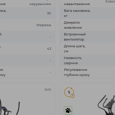
Елек
ння
керуванням
навантаження
ика,
Вага маховика,
30
кг
Джерело
Мережа
живлення
й
Встроенный
-
вентилятор
,
Длина шага,
43
см
Наявність
-
сидіння
ня
Регулювання
-
оку
глубини кроку
3492
5
1
4