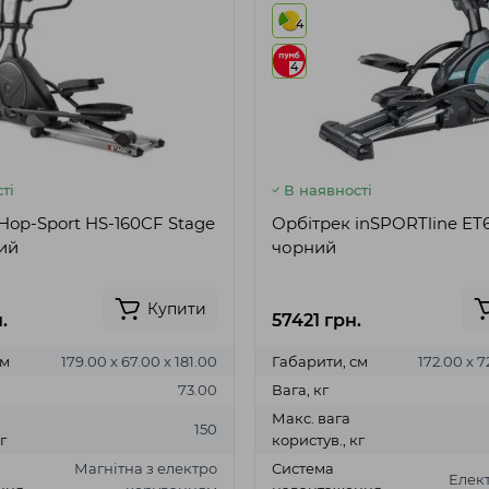
4
4
ті
В наявності
Hop-Sport HS-160CF Stage
Орбітрек inSPORTline ET6
ий
чорний
Купити
.
57421 грн.
см
179.00 х 67.00 х 181.00
Габарити, см
172.00 х 7
73.00
Вага, кг
Макс. вага
150
г
користув., кг
Магнітна з електро
Система
Елек