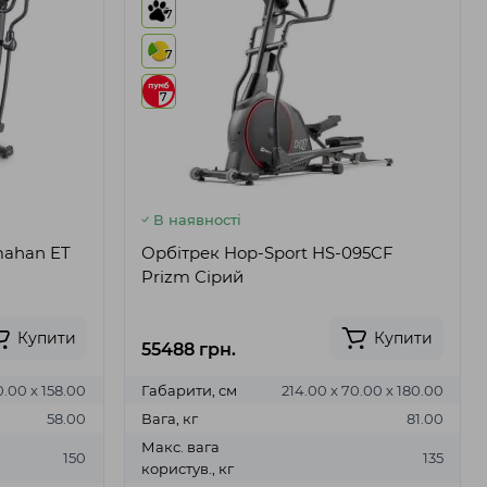
7
7
7
В наявності
mahan ET
Орбітрек Hop-Sport HS-095CF
Prizm Сірий
Купити
Купити
55488 грн.
0.00 х 158.00
Габарити, см
214.00 х 70.00 х 180.00
58.00
Вага, кг
81.00
Макс. вага
150
135
користув., кг