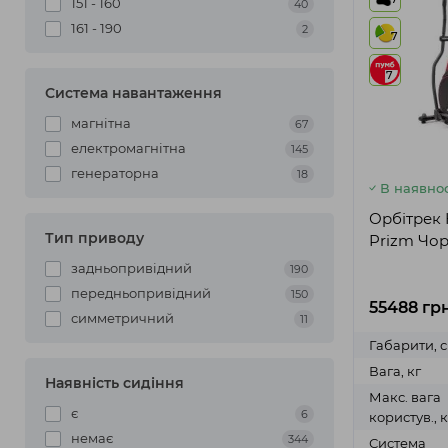
151 - 160
40
161 - 190
2
7
7
Система навантаження
магнітна
67
електромагнітна
145
генераторна
18
В наявнос
Орбітрек 
Тип приводу
Prizm Чо
задньопривідний
190
передньопривідний
150
55488 грн
симметричний
11
Габарити, 
Вага, кг
Наявність сидіння
Макс. вага
є
6
користув., к
немає
344
Система