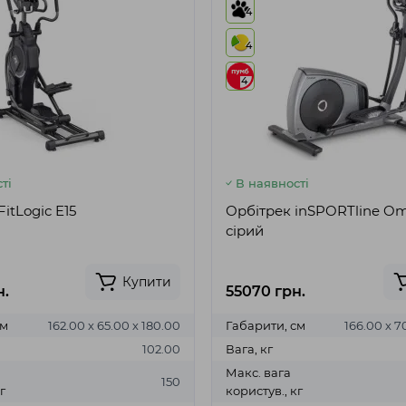
4
4
4
ті
В наявності
itLogic E15
Орбітрек inSPORTline O
сірий
Купити
н.
55070 грн.
см
162.00 х 65.00 х 180.00
Габарити, см
166.00 х 7
102.00
Вага, кг
Макс. вага
150
г
користув., кг