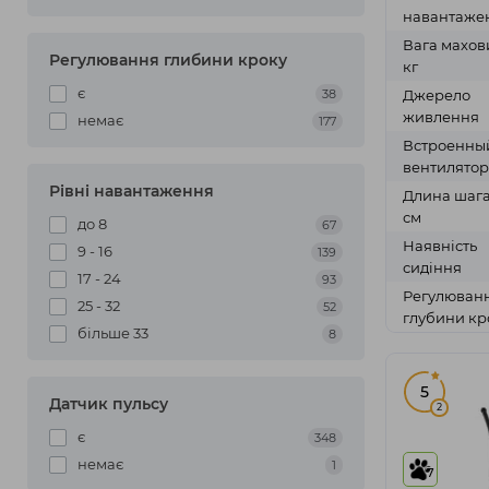
навантаже
Вага махов
Регулювання глибини кроку
кг
є
38
Джерело
живлення
немає
177
Встроенны
вентилятор
Рівні навантаження
Длина шага
см
до 8
67
Наявність
9 - 16
139
сидіння
17 - 24
93
Регулюван
25 - 32
52
глубини кр
більше 33
8
5
Датчик пульсу
2
є
348
немає
1
7