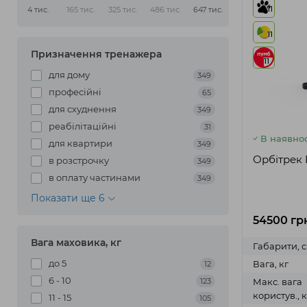
11
4 тис.
165 тис.
325 тис.
486 тис.
647 тис.
11
Призначення тренажера
11
для дому
349
професійні
65
для схуднення
349
реабілітаційні
31
В наявнос
для квартири
349
Орбітрек F
в розстрочку
349
в оплату частинами
349
Показати ще 6
54500 гр
Вага маховика, кг
Габарити, 
до 5
Вага, кг
12
6 - 10
123
Макс. вага
користув., к
11 - 15
105