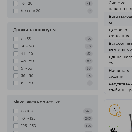
Система
16 - 20
48
навантаже
більше 20
7
Вага махов
кг
Довжина кроку, см
Джерело
живлення
до 35
45
Встроенны
36 - 40
40
вентилятор
41 - 45
52
Длина шага
46 - 50
82
см
51 - 55
68
Наявність
56 - 60
18
сидіння
61 - 70
9
Регулюван
глубини кр
Макс. вага корист., кг.
5
до 100
349
2
101 - 125
203
126 - 150
145
7