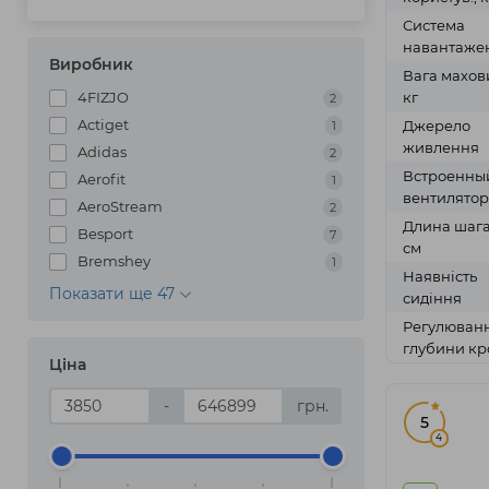
- Орбітреки з сидінням
Система
навантаже
Виробник
Вага махов
4FIZJO
кг
2
Actiget
Джерело
1
живлення
Adidas
2
Встроенны
Aerofit
1
вентилятор
AeroStream
2
Длина шага
Besport
7
см
Bremshey
1
Наявність
Показати ще 47
сидіння
Регулюван
глубини кр
Ціна
-
грн.
5
4