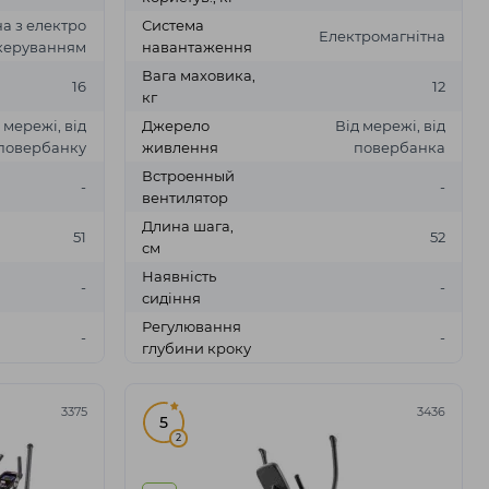
а з електро
Система
Електромагнітна
керуванням
навантаження
Вага маховика,
16
12
кг
 мережі, від
Джерело
Від мережі, від
повербанку
живлення
повербанка
Встроенный
-
-
вентилятор
Длина шага,
51
52
см
Наявність
-
-
сидіння
Регулювання
-
-
глубини кроку
3375
3436
5
2