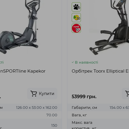
10
10
10
ті
В наявності
inSPORTline Kapekor
Орбітрек Toorx Elliptical 
Купити
.
53999 грн.
см
126.00 х 53.00 х 162.00
Габарити, см
154.00 х 6
70.00
Вага, кг
Макс. вага
150
г
користув., кг