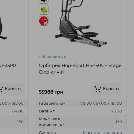
7
7
В наявності
s E3500
Орбітрек Hop-Sport HS-160CF Stage
Сіро-синій
Купити
Купити
55988 грн.
5.00 х 185.00
Габарити, см
179.00 х 67.00 х 181.00
64.00
Вага, кг
73.00
Макс. вага
150
150
користув., кг
Система
Магнітна з електро