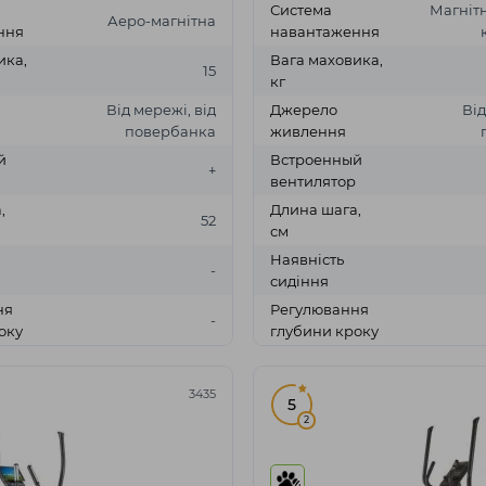
Система
Магнітн
Аеро-магнітна
ння
навантаження
ика,
Вага маховика,
15
кг
Від мережі, від
Джерело
Від
повербанка
живлення
й
Встроенный
+
вентилятор
,
Длина шага,
52
см
Наявність
-
сидіння
ня
Регулювання
-
оку
глубини кроку
3435
5
2
4