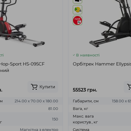
4
4
ті
В наявності
Hop-Sport HS-095CF
Орбітрек Hammer Ellypsi
рний
Купити
.
55523 грн.
см
214.00 х 70.00 х 180.00
Габарити, см
158.00 х 6
81.00
Вага, кг
Макс. вага
150
г
користув., кг
Магнітна з електро
Система