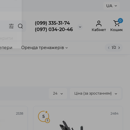
UA
×
0
(099) 335-31-74
(097) 034-20-46
Кабінет
Кошик
епери
Оренда тренажерів
1/2
акрити
24
Ціна (за зростанням)
2538
2484
5
5