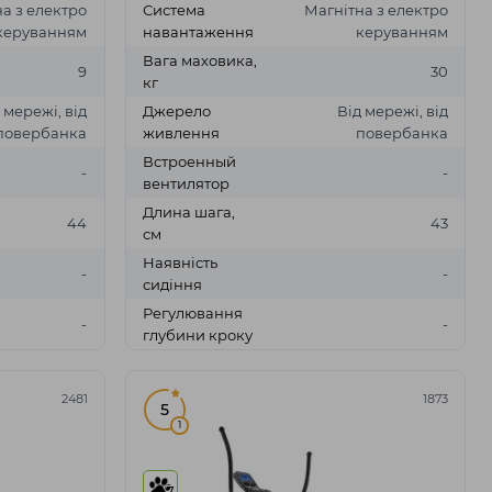
а з електро
Система
Магнітна з електро
керуванням
навантаження
керуванням
Вага маховика,
9
30
кг
 мережі, від
Джерело
Від мережі, від
повербанка
живлення
повербанка
Встроенный
-
-
вентилятор
Длина шага,
44
43
см
Наявність
-
-
сидіння
Регулювання
-
-
глубини кроку
2481
1873
5
1
7