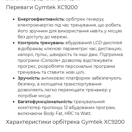
Переваги Gymtek XC9200
Енергоефективність:
орбітрек генерує
електроенергію під час тренування, що робить
його зручним для використання навіть у місцях
без доступу до мережі.
Контроль тренувань:
вбудований LCD-дисплей
відображає ключові параметри: час, дистанцію,
калорії, пульс, швидкість та інші дані. Підтримка
програми iConsole+ дозволяє відстежувати
прогрес, розробляти персональні програми
тренувань та ставити нові цілі.
Зручність:
антиковзкі платформи забезпечують
безпеку, а коліщатка транспортування
дозволяють легко переміщати тренажер у
потрібне місце.
Багатофункціональність:
тренувальний
комп'ютер пропонує 12 вбудованих програм,
включаючи Body Fat, HRC та Watt.
Характеристики орбітрека Gymtek XC9200