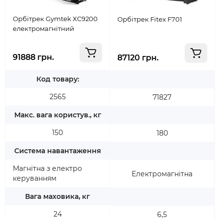
Орбітрек Gymtek XC9200
Орбітрек Fitex F701
електромагнітний
91888 грн.
87120 грн.
Код товару:
2565
71827
Макс. вага користув., кг
150
180
Система навантаження
Магнітна з електро
Електромагнітна
керуванням
Вага маховика, кг
24
6,5