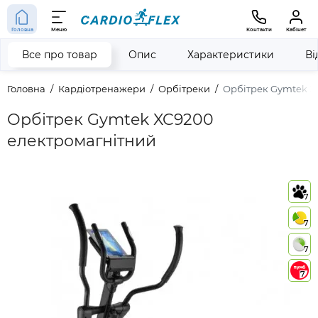
Головна
Меню
Контакти
Кабінет
Все про товар
Опис
Характеристики
Ві
Головна
Кардіотренажери
Орбітреки
Орбітрек Gymtek X
Орбітрек Gymtek XC9200
електромагнітний
7
7
7
7