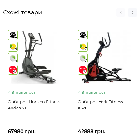
Схожі товари
4
7
4
7
4
7
4
7
В наявності
В наявності
Орбітрек Horizon Fitness
Орбітрек York Fitness
Andes 3.1
X520
67980 грн.
42888 грн.