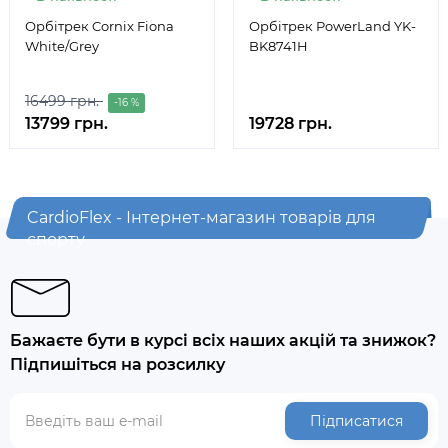
Орбітрек Cornix Fiona
Орбітрек PowerLand YK-
White/Grey
BK8741H
16499 грн.
-16 %
13799 грн.
19728 грн.
CardioFlex - Інтернет-магазин товарів для
спорту
Бажаєте бути в курсі всіх наших акцій та знижок?
Підпишіться на розсилку
Підписатися