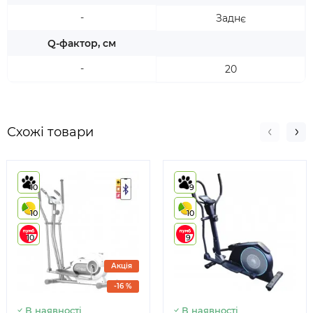
-
Заднє
Q-фактор, см
-
20
Схожі товари
10
9
10
10
10
9
Акція
-16 %
В наявності
В наявності