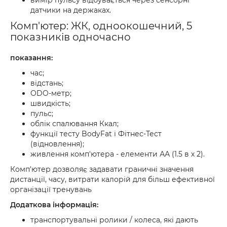
вимір пульсу відбувається через сенсорні
датчики на держаках.
Комп'ютер: ЖК, одноокошечний, 5
показників одночасно
показання:
час;
відстань;
ODO-метр;
швидкість;
пульс;
облік спалювання Ккал;
функції тесту BodyFat і Фітнес-Тест
(відновлення);
живлення комп'ютера - елементи АА (1.5 в х 2).
Комп'ютер дозволяє задавати граничні значення
дистанції, часу, витрати калорій для більш ефективної
організації тренувань
Додаткова інформація:
транспортувальні ролики / колеса, які дають