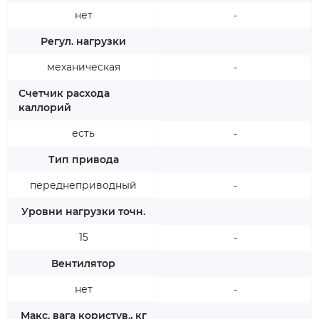
нет
-
Регул. нагрузки
механическая
-
Счетчик расхода
каллорий
есть
-
Тип привода
переднеприводный
-
Уровни нагрузки точн.
15
-
Вентилятор
нет
-
Макс. вага користув., кг