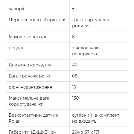
калорії
+
Перенесення і зберігання
транспортувальні
ролики
Махове колесо, кг
8
педалі
з нековзною
поверхнею
Довжина кроку, см
45
Вага тренажера, кг
68
рівні навантаження
15
Максимальна вага
130
користувача, кг
Безконтактний датчик
сумісний, в комплект
Polar
не входить
Габарити (ДхШхВ), см
204 х 67 х 171