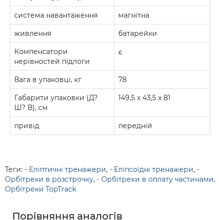
система навантаження
магнітна
живлення
батарейки
Компенсатори
є
нерівностей підлоги
Вага в упаковці, кг
78
Габарити упаковки (Д?
149,5 х 43,5 х 81
Ш? В), см
привід
передній
Теги:
- Еліптичні тренажери
,
- Еліпсоїдні тренажери
,
-
Орбітреки в розстрочку
,
- Орбітреки в оплату частинами
,
Орбітреки TopTrack
Порівняння аналогів