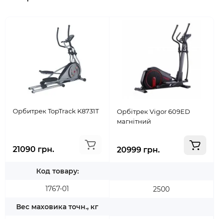
Орбитрек TopTrack K8731T
Орбітрек Vigor 609ED
магнітний
21090 грн.
20999 грн.
Код товару:
1767-01
2500
Вес маховика точн., кг