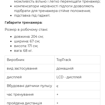
можливість вільно і легко переміщати тренажер;
компенсатори нерівності підлоги дозволяють
підібрати для тренажера стійке положення;
підставка під гаджет.
Габарити тренажера:
Розмір в робочому стані:
довжина: 204 см;
ширина: 67 см;
висота: 171 см;
вага: 68 кг.
Виробник
TopTrack
вид застосування
домашній
дисплей
LCD - дисплей
Вбудовані датчики пульсу
є
час тренування
+
пройдена дистанція
+