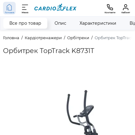
Головна
Меню
Контакти
Кабінет
Все про товар
Опис
Характеристики
Ві
Головна
Кардіотренажери
Орбітреки
Орбитрек TopTrack 
Орбитрек TopTrack K8731T