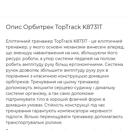
Опис Орбитрек TopTrack K8731T
Еліптичний тренажер TopTrack K8731T - це еліптичний
тренажер, у якого основні механізми винесені вперед,
що зменшує навантаження на них, збільшуючи його
ресурс роботи, а упор системи педалей на полози
робить амплітуду руху більш ергономічними. Система
ручок дозволяє збільшити амплітуду руху рук в
порівнянні з класичною конструкцією домашніх
орбітреків. Тренування на цьому тренажер
допоможуть зміцнити серцево-судинну і дихальну
системи організму, а так само допоможе
підтримувати тіло в хорошій фізичній формі в
домашніх умовах. Стійкість конструкції під час
тренування гарантують компенсатори нерівності
підлоги. Вільно переміщувати тренажер допомагають
транспортувальні ролики.