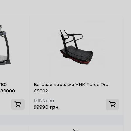
T80
Беговая дорожка VNK Force Pro
П
N80000
CS002
д
131125 грн.
99990 грн.
1
641