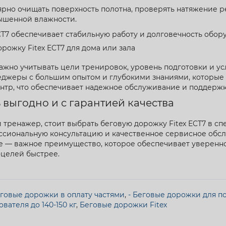
рно очищать поверхность полотна, проверять натяжение ре
вышенной влажности.
CT7 обеспечивает стабильную работу и долговечность обор
орожку Fitex ECT7 для дома или зала
 важно учитывать цели тренировок, уровень подготовки и у
неджеры с большим опытом и глубокими знаниями, которые
ентр, что обеспечивает надежное обслуживание и поддержк
 выгодно и с гарантией качества
тренажер, стоит выбрать беговую дорожку Fitex ECT7 в спе
ссиональную консультацию и качественное сервисное обс
е — важное преимущество, которое обеспечивает уверенно
-целей быстрее.
еговые дорожки в оплату частями
,
- Беговые дорожки для пол
вателя до 140-150 кг
,
Беговые дорожки Fitex