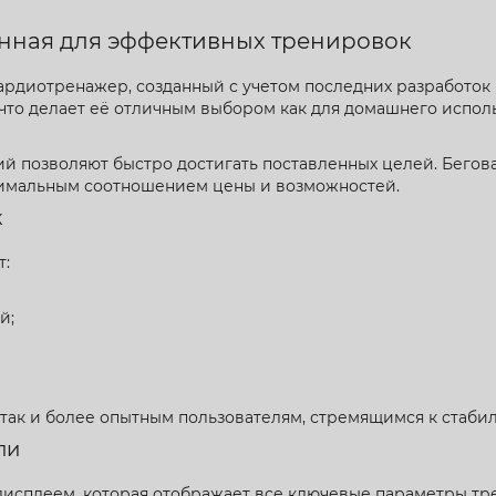
енная для эффективных тренировок
ардиотренажер, созданный с учетом последних разработок 
 что делает её отличным выбором как для домашнего испол
 позволяют быстро достигать поставленных целей. Беговая
птимальным соотношением цены и возможностей.
к
т:
й;
, так и более опытным пользователям, стремящимся к стаби
ли
исплеем, которая отображает все ключевые параметры тр