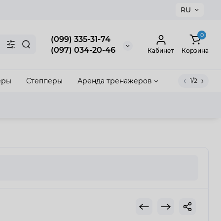
RU
×
0
(099) 335-31-74
(097) 034-20-46
Кабинет
Корзина
еры
Степперы
Аренда тренажеров
1/2
акрыть