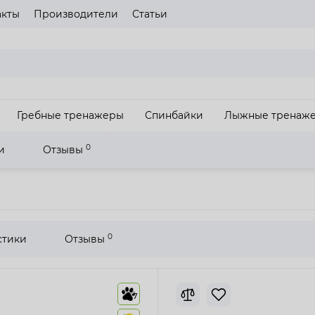
акты
Производители
Статьи
газина
Пожалуйста выберите язык сайта
UA
RU
Гребные тренажеры
Спинбайки
Лыжные тренаж
З
0
и
Отзывы
дорожка Fitex ECT7
0
стики
Отзывы
7