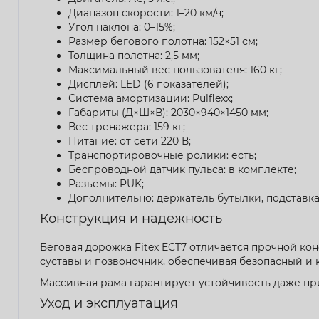
Диапазон скорости: 1–20 км/ч;
Угол наклона: 0–15%;
Размер бегового полотна: 152×51 см;
Толщина полотна: 2,5 мм;
Максимальный вес пользователя: 160 кг;
Дисплей: LED (6 показателей);
Система амортизации: Pulflexx;
Габариты (Д×Ш×В): 2030×940×1450 мм;
Вес тренажера: 159 кг;
Питание: от сети 220 В;
Транспортировочные ролики: есть;
Беспроводной датчик пульса: в комплекте;
Разъемы: PUK;
Дополнительно: держатель бутылки, подставка 
Конструкция и надежность
Беговая дорожка Fitex ECT7 отличается прочной ко
суставы и позвоночник, обеспечивая безопасный и 
Массивная рама гарантирует устойчивость даже пр
Уход и эксплуатация