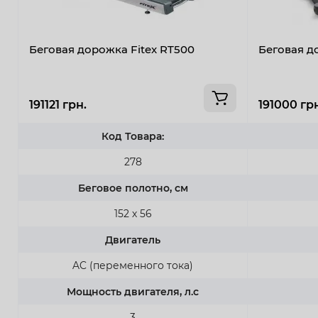
Беговая дорожка Fitex RT500
Беговая д
191121 грн.
191000 гр
Код Товара:
278
Беговое полотно, см
152 х 56
Двигатель
AC (переменного тока)
Мощность двигателя, л.с
3