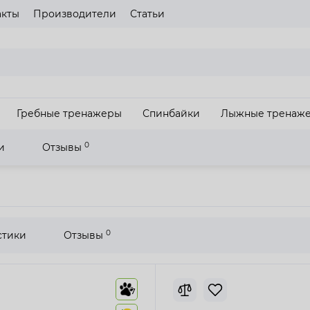
акты
Производители
Статьи
газина
Пожалуйста выберите язык сайта
UA
RU
Гребные тренажеры
Спинбайки
Лыжные тренаж
З
0
и
Отзывы
дорожка Fitex RT500
0
стики
Отзывы
7