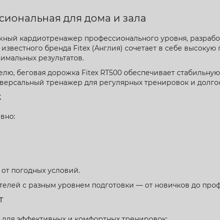
сиональная для дома и зала
ный кардиотренажер профессионального уровня, разработ
т известного бренда Fitex (Англия) сочетает в себе высок
имальных результатов.
ю, беговая дорожка Fitex RT500 обеспечивает стабильную 
ниверсальный тренажер для регулярных тренировок и долго
к
вно:
от погодных условий.
ателей с разным уровнем подготовки — от новичков до про
т
для эффективных и комфортных тренировок: