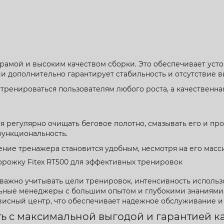
 рамой и высоким качеством сборки. Это обеспечивает ус
и дополнительно гарантирует стабильность и отсутствие 
ренироваться пользователям любого роста, а качественная
 регулярно очищать беговое полотно, смазывать его и про
функциональность.
ие тренажера становится удобным, несмотря на его масси
дорожку Fitex RT500 для эффективных тренировок
, важно учитывать цели тренировок, интенсивность использ
льные менеджеры с большим опытом и глубокими знаниями
рвисный центр, что обеспечивает надежное обслуживание и
ть с максимальной выгодой и гарантией к