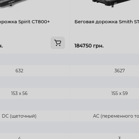
орожка Spirit CT800+
Беговая дорожка Smith ST
н.
184750 грн.
632
3627
153 х 56
155 х 59
DC (щеточный)
AC (переменного то
4
3