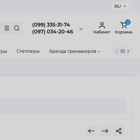
RU
×
0
(099) 335-31-74
(097) 034-20-46
Кабинет
Корзина
еры
Степперы
Аренда тренажеров
1/2
акрыть