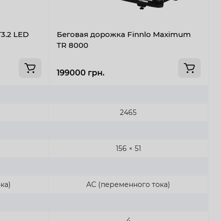
3.2 LED
Беговая дорожка Finnlo Maximum
Б
TR 8000
199000 грн.
1
2465
156 × 51
ка)
AC (переменного тока)
4