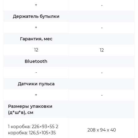
+
-
Держатель бутылки
+
-
Гарантия, мес
12
12
Bluetooth
-
-
Датчики пульса
+
-
Размеры упаковки
(д*ш*в), см
1 коробка: 226×93×55 2
208 х 94 х 40
коробка: 126,5×105×35