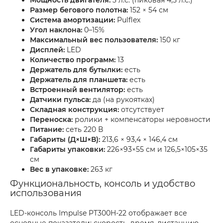
Мощность двигателя:
3 л.с. (пиковая 4,5 л.с.)
Размер бегового полотна:
152 × 54 см
Система амортизации:
Pulflex
Угол наклона:
0–15%
Максимальный вес пользователя:
150 кг
Дисплей:
LED
Количество программ:
13
Держатель для бутылки:
есть
Держатель для планшета:
есть
Встроенный вентилятор:
есть
Датчики пульса:
да (на рукоятках)
Складная конструкция:
отсутствует
Переноска:
ролики + компенсаторы неровности
Питание:
сеть 220 В
Габариты (Д×Ш×В):
213,6 × 93,4 × 146,4 см
Габариты упаковки:
226×93×55 см и 126,5×105×35
см
Вес в упаковке:
263 кг
Функциональность, консоль и удобство
использования
LED-консоль Impulse PT300H-22 отображает все