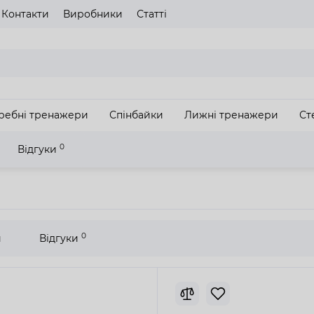
Контакти
Виробники
Статті
газину
Будь ласка оберіть мову сайту
UA
RU
ребні тренажери
Спінбайки
Лижні тренажери
Ст
З
0
Відгуки
ер Reebok ZR10
0
и
Відгуки