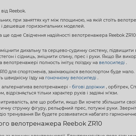
від Reebok.
их, при заняттях кут між площиною, на якій стоїть велотрен
ю і дешевше горизонтальних моделей.
 ще одне Свідчення надійності велотренажера Reebok ZR10. 
міцнити дихальну та серцево-судинну систему, підвищити в
егон і сідниць, зміцнити спину, прес і руки. Якщо Ви вик
на велотренажері полность імітує поїздку на
велосипеді
.
0 для спортсменів, занімаюшіхся велоспортом буде мало.
ть швидкісну їзду на
гоночному велосипеді
.
а альтернатива велотренажері -
бігові доріжки
, орбітрек, С
ідрізняється тільки характер рухів і задіяні м'язи.
итривалість, але що робити, якщо Ви хочете збільшити свої
тичну струнку фігуру, рельєфний прес, потужні руки. Зверні
рдіо тренування Ви будете розвиватися набагато гармоничн
ного велотренажера Reebok ZR10
 за рахунок електроенергії. Електромагнітне поле гальмує