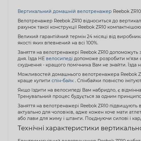
Вертикальний домашній велотренажер
Reebok ZR10 
Велотренажер Reebok ZR10 відноситься до вертикальн
рахунок такої конструкції Reebok ZR10 компактнішо
Великий гарантійний термін 24 місяці від виробника
якості яких впевнений на всі 100%.
Заняття на велотренажері Reebok ZR10 допоможуть з
дня. Їзда НЕ
велосипеді
допоможе розробити м'язи ст
схуднення - кращого помічника Вам не знайти. Їзда 
Можливостей домашнього велотренажера Reebok ZR1
краще купити
спін-байк
. Спінбайки повністю імітую
Якщо їздити на велосипеді Вам набридло, є відмінн
Тренувальний процес будується за одним принципом, в
Заняття на велотренажері Reebok ZR10 підвищують в
актуально для чоловіків, адже кожен хоче мати атле
або лави для жиму і штанги. Поєднуючи силові і ка
Технічні характеристики вертикаль
Електромагнітний велотренажер Reebok ZR10 работае