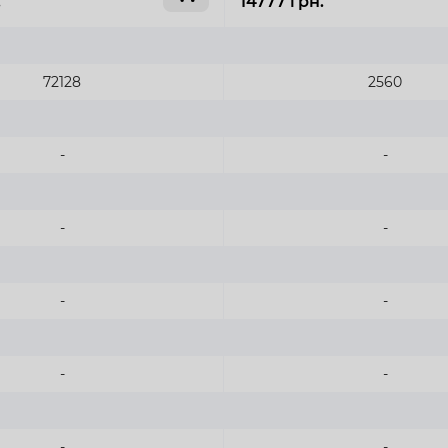
.
14777 грн.
72128
2560
-
-
-
-
-
-
-
-
-
-