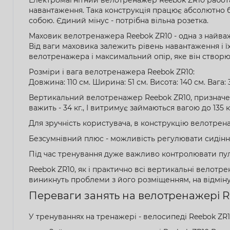
навантаження. Така конструкція працює абсолютно 
собою. Єдиний мінус - потрібна вільна розетка.
Маховик велотренажера Reebok ZR10 - одна з найваж
Від ваги маховика залежить рівень навантаження і їх 
велотренажера і максимальний опір, яке він створює
Розміри і вага велотренажера Reebok ZR10:
Довжина: 110 см. Ширина: 51 см. Висота: 140 см. Вага: 3
Вертикальний велотренажер Reebok ZR10, призначен
важить - 34 кг., І витримує займаються вагою до 13
Для зручність користувача, в конструкцію велотрен
Безсумнівний плюс - можливість регулювати сидіння
Під час тренування дуже важливо контролювати пуль
Reebok ZR10, як і практично всі вертикальні велотре
виникнуть проблеми з його розміщенням, на відміну
Переваги занять на велотренажері R
У тренуваннях на тренажері - велосипеді Reebok ZR1