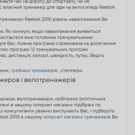
чаєте час на дорогу до спортзалу, чи не
Вас власний тренажер для їзди на велосипеді Reebok
лотренажері Reebok ZR10 рівень навантаження Ви
к. Як мінімум, якщо навантаження виявиться
користаєтеся вже готовими тренувальними
 для Вас. Кожна програма спрямована на досягнення
 Опис програм: 12 тренувальних програм
 дистанція, калорії, швидкість, пульс. Ведіть
.
реки,
гребним тренажерів
, степпери.
жеров і велотренажерів
оріжки, велотренажери, орбітреки (еліптичних
лені в нашому інтернет магазині підібрані по
 консультанти уважно вислухають Вас, і підберуть
ebok ZR10 в нашому
інтернет магазині тренажерів
Ви