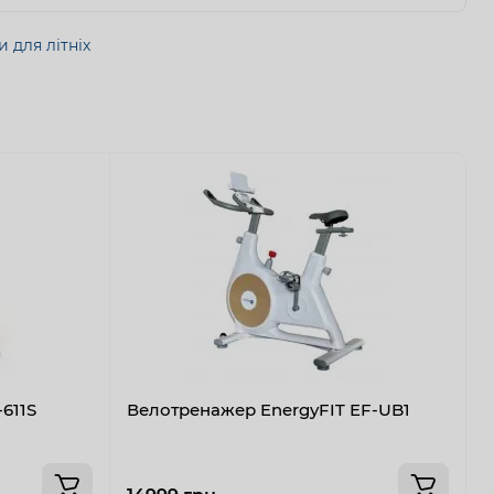
 для літніх
611S
Велотренажер EnergyFIT EF-UB1
В
G