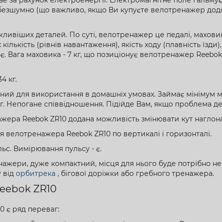
безшумно (що важливо, якщо Ви купуєте велотренажер додом
ливіших деталей. По суті, велотренажер це педалі, маховик
кількість (рівнів навантаження), якість ходу (плавність їзди
. Вага маховика - 7 кг, що позиціонує велотренажер Reebok 
4 кг.
ий для використання в домашніх умовах. Займає мінімум мі
5 кг. Непогане співвідношення. Підійде Вам, якщо проблема 
ажера Reebok ZR10 додана можливість змінювати кут наглон
 велотренажера Reebok ZR10 по вертикалі і горизонталі.
с. Вимірювання пульсу - є.
нажери, дуже компактний, місця для нього буде потрібно не 
 від
орбитрека
, бігової доріжки або гребного тренажера.
eebok ZR10
0 є ряд переваг: