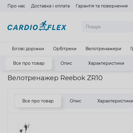
Про нас
Доставка і оплата
Гарантія та повернення
Мова ма
Бігові доріжки
Орбітреки
Велотренажери
Г
Все про товар
Опис
Характеристики
Головна
Кардіотренажери
Велотренажери
Велотренаж
Велотренажер Reebok ZR10
Все про товар
Опис
Характеристик