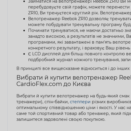
Займатися на велотренажері Reebok ZR10 Ви мож
перебудовуєте свій графік, можете перенести т
ZR10, Ви тренуєтеся круглий рік. Велотренажер
Велотренажер Reebok ZR10 дозволяє тренуватис
можете побудувати тренувальну програму будь-
Починати тренуватися, не маючи достатньо зн
занадто високою, а результатів не значними,
програмами, які завантажені в пам'ять велотр
конкретного результату, і враховує Ваш рівень
Є LCD дисплей для більш повного контролю вело
подбробний журнал кожного тренування, записуй
В принципі все вищесказане відноситься і до інших
Вибрати й купити велотренажер Reeb
CardioFlex.com до Києва
Вибрати й купити велотренажер на будь-який смак 
тренажери), спін-байки,
степпери
різних виробників,
оптимальному співвідношенню ціни і якості. У нас 
саме той спортивний товар або тренажер, який під
залишитеся задоволені своєю покупкою.