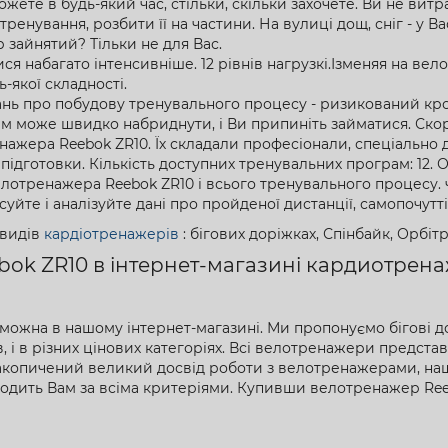
ете в будь-який час, стільки, скільки захочете. Ви не витра
ренування, розбити її на частини. На вулиці дощ, сніг - у 
 зайнятий? Тільки не для Вас.
я набагато інтенсивніше. 12 рівнів нагрузкі.Ізменяя на ве
якої складності.
ань про побудову тренувального процесу - ризикований кро
 Вам може швидко набриднути, і Ви припиніть займатися. С
енажера Reebok ZR10. Їх складали професіонали, спеціально
 підготовки. Кількість доступних тренувальних програм: 12.
тренажера Reebok ZR10 і всього тренувального процесу. час,
те і аналізуйте дані про пройденої дистанції, самопочутті
 видів
кардіотренажерів
: бігових доріжках, Спінбайк, Орбіт
ok ZR10 в інтернет-магазині кардиотрена
можна в нашому інтернет-магазині. Ми пропонуємо бігові д
 і в різних цінових категоріях. Всі велотренажери представ
накопичений великий досвід роботи з велотренажерами, наші
ходить Вам за всіма критеріями. Купивши велотренажер Re