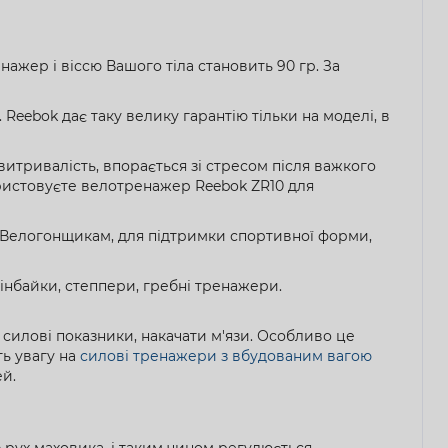
ажер і віссю Вашого тіла становить 90 гр. За
Reebok дає таку велику гарантію тільки на моделі, в
итривалість, впорається зі стресом після важкого
ористовуєте велотренажер Reebok ZR10 для
 Велогонщикам, для підтримки спортивної форми,
пінбайки, степпери, гребні тренажери.
 силові показники, накачати м'язи. Особливо це
ть увагу на
силові тренажери з вбудованим вагою
ей.
 рух маховика, і таким чином регулюється