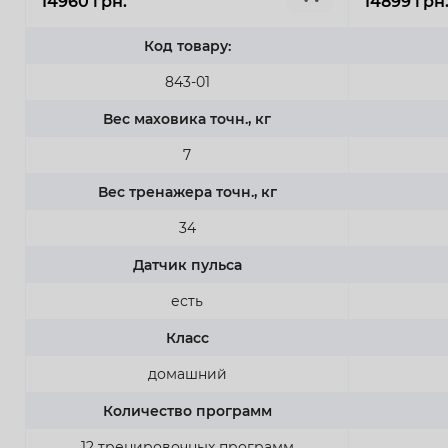
14960 грн.
14899 грн
Код товару:
843-01
Вес маховика точн., кг
7
Вес тренажера точн., кг
34
Датчик пульса
есть
Класс
домашний
Количество программ
12 тренировочных программ