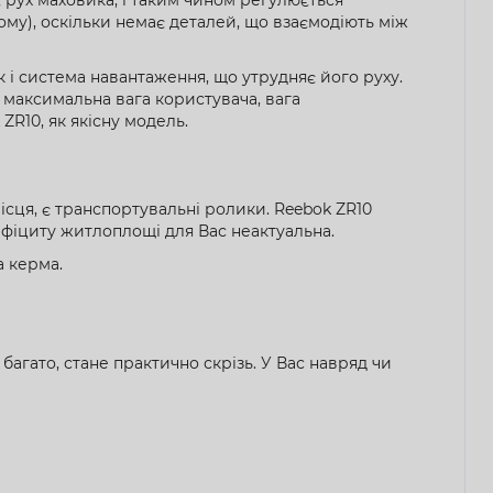
у), оскільки немає деталей, що взаємодіють між
 і система навантаження, що утрудняє його руху.
), максимальна вага користувача, вага
ZR10, як якісну модель.
сця, є транспортувальні ролики. Reebok ZR10
дефіциту житлоплощі для Вас неактуальна.
а керма.
багато, стане практично скрізь. У Вас навряд чи