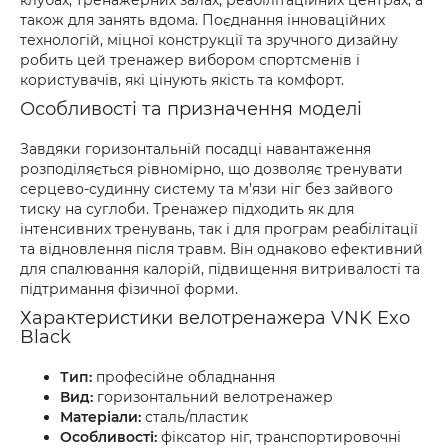
клубах, тренажерних залах, реабілітаційних центрах, а
також для занять вдома. Поєднання інноваційних
технологій, міцної конструкції та зручного дизайну
робить цей тренажер вибором спортсменів і
користувачів, які цінують якість та комфорт.
Особливості та призначення моделі
Завдяки горизонтальній посадці навантаження
розподіляється рівномірно, що дозволяє тренувати
серцево-судинну систему та м’язи ніг без зайвого
тиску на суглоби. Тренажер підходить як для
інтенсивних тренувань, так і для програм реабілітації
та відновлення після травм. Він однаково ефективний
для спалювання калорій, підвищення витривалості та
підтримання фізичної форми.
Характеристики велотренажера VNK Exo
Black
Тип:
професійне обладнання
Вид:
горизонтальний велотренажер
Матеріали:
сталь/пластик
Особливості:
фіксатор ніг, транспортировочні