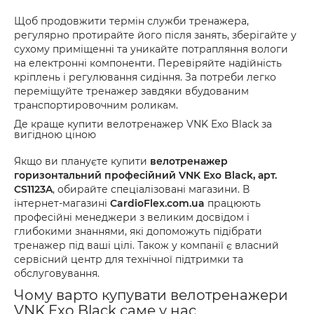
Щоб продовжити термін служби тренажера,
регулярно протирайте його після занять, зберігайте у
сухому приміщенні та уникайте потрапляння вологи
на електронні компоненти. Перевіряйте надійність
кріплень і регулювання сидіння. За потреби легко
переміщуйте тренажер завдяки вбудованим
транспортировочним роликам.
Де краще купити велотренажер VNK Exo Black за
вигідною ціною
Якщо ви плануєте купити
велотренажер
горизонтальний професійний VNK Exo Black, арт.
CS1123A
, обирайте спеціалізовані магазини. В
інтернет-магазині
CardioFlex.com.ua
працюють
професійні менеджери з великим досвідом і
глибокими знаннями, які допоможуть підібрати
тренажер під ваші цілі. Також у компанії є власний
сервісний центр для технічної підтримки та
обслуговування.
Чому варто купувати велотренажери
VNK Exo Black саме у нас