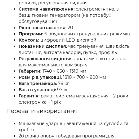
ролики, регулювання сидіння
Система навантаження:
електромагнітна, з
безщітковим генератором (не потребує
обслуговування)
Рівні навантаження:
20
Програми:
6 вбудованих тренувальних режимів
Консоль:
цифровий LED-дисплей
Показники дисплея:
час тренування, швидкість,
дистанція, витрата калорій, пульс, профіль
Регулювання сидіння:
з анатомічною спинкою
для максимального комфорту
Габарити:
1740 × 650 × 1310 мм
Розмір в упаковці:
1810 × 700 × 800 мм
Вага тренажера:
76 кг
Вага в упаковці:
97 кг
Гарантія:
рама і система навантаження – 2 роки,
електроніка – 1 рік
Переваги використання
Мінімальне ударне навантаження на суглоби та
хребет.
20 рівнів опору і вбудовані програми для