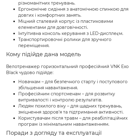
різноманітних тренувань.
Ергономічне сидіння з анатомічною спинкою для
довгих і комфортних занять.
Міцний сталевий корпус із пластиковими
елементами для довговічності.
Інтуїтивна консоль керування з LED-дисплеєм.
Транспортировочні ролики для зручного
переміщення.
Кому підійде дана модель
Велотренажер горизонтальний професійний VNK Exo
Black чудово підійде:
Новачкам – для безпечного старту і поступового
збільшення навантаження.
Професійним спортсменам – для розвитку
витривалості і контролю результатів.
Людям похилого віку – для щадних тренувань,
зміцнення здоров’я та підтримання активності.
Користувачам після травм – для реабілітаційних
програм із мінімальним навантаженням.
Поради з догляду та експлуатації