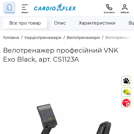
Головна
Меню
Контакти
Кабінет
Все про товар
Опис
Характеристики
Ві
Головна
Кардіотренажери
Велотренажери
Велотренажер
Велотренажер професійний VNK
Exo Black, арт. CS1123A
9
10
9