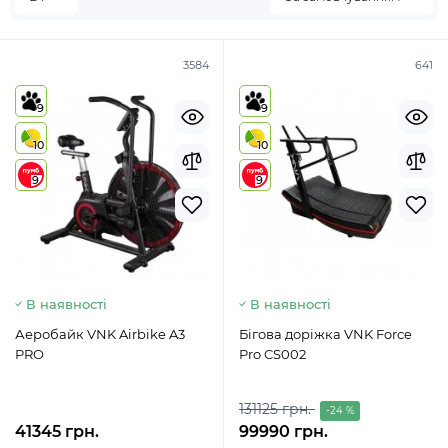
3584
641
9
9
10
10
9
9
В наявності
В наявності
Аеробайк VNK Airbike A3
Бігова доріжка VNK Force
PRO
Pro CS002
131125 грн.
-24 %
41345 грн.
99990 грн.