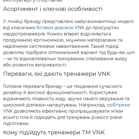
експлуатації у спортзалах.
Асортимент і ключові особливості
У лінійці бренду представлені найрізноманітніші моделі:
від класичних
бігових доріжок VNK
до просунутих
кардіотренажерів. Кожен апарат відрізняється
продуманою ергономікою, міцними матеріалами та
надійними системами навантаження. Такий підхід
дозволяє підібрати оптимальний варіант під будь-які цілі
– чи то відновлювальні тренування, спалювання жиру
або розвиток витривалості.
Переваги, які дають тренажери VNK
Головна перевага бренду – це поєднання сучасного
дизайну й високої функціональності. Користувачі
відзначають плавність ходу, зручні панелі керування та
широкий діапазон налаштувань. Наприклад,
орбітреки
VNK
дозволяють ефективно пропрацьовувати м’язи
всього тіла й підходять для тренувань різного рівня
підготовки.
Кому підійдуть тренажери ТМ VNK