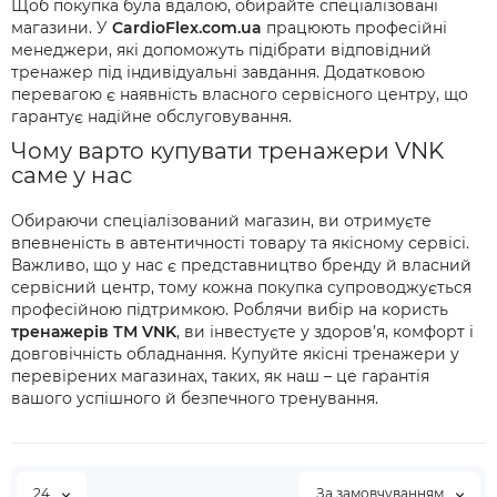
Щоб покупка була вдалою, обирайте спеціалізовані
магазини. У
CardioFlex.com.ua
працюють професійні
менеджери, які допоможуть підібрати відповідний
тренажер під індивідуальні завдання. Додатковою
перевагою є наявність власного сервісного центру, що
гарантує надійне обслуговування.
Чому варто купувати тренажери VNK
саме у нас
Обираючи спеціалізований магазин, ви отримуєте
впевненість в автентичності товару та якісному сервісі.
Важливо, що у нас є представництво бренду й власний
сервісний центр, тому кожна покупка супроводжується
професійною підтримкою. Роблячи вибір на користь
тренажерів ТМ VNK
, ви інвестуєте у здоров’я, комфорт і
довговічність обладнання. Купуйте якісні тренажери у
перевірених магазинах, таких, як наш – це гарантія
вашого успішного й безпечного тренування.
24
За замовчуванням