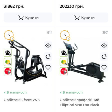
31862 грн.
202230 грн.
Купити
Купити
1914
3501
5
5
1
1
9
9
10
10
9
9
В наявності
В наявності
Орбітрек S-force VNK
Орбітрек професійний
Elliptical VNK Exo Black