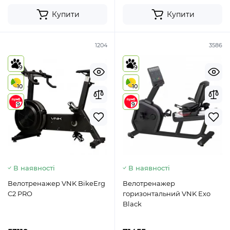
Купити
Купити
1204
3586
9
9
10
10
9
9
В наявності
В наявності
Велотренажер VNK BikeErg
Велотренажер
C2 PRO
горизонтальний VNK Exo
Black