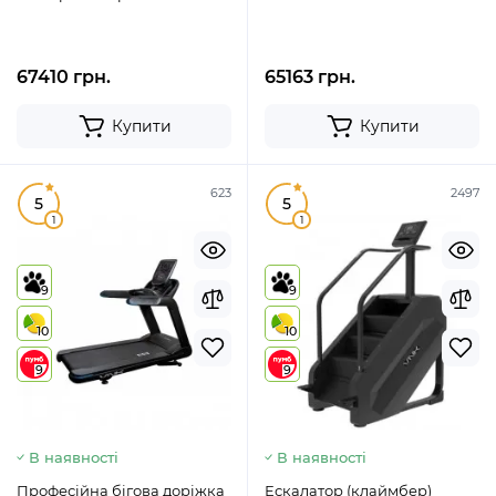
67410 грн.
65163 грн.
Купити
Купити
623
2497
5
5
1
1
9
9
10
10
9
9
В наявності
В наявності
Професійна бігова доріжка
Ескалатор (клаймбер)