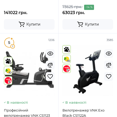
73625 грн.
-14 %
141022 грн.
63023 грн.
Купити
Купити
1206
3585
5
1
9
10
9
9
10
9
В наявності
В наявності
Професійний
Велотренажер VNK Exo
велотренажер VNK CS1123
Black CS1122A