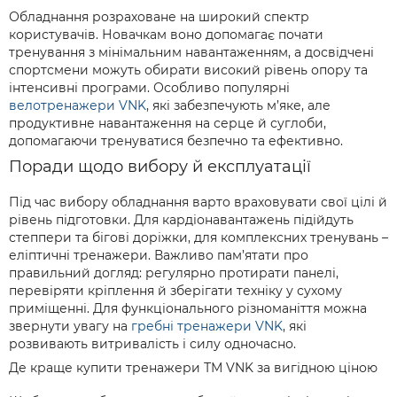
Обладнання розраховане на широкий спектр
користувачів. Новачкам воно допомагає почати
тренування з мінімальним навантаженням, а досвідчені
спортсмени можуть обирати високий рівень опору та
інтенсивні програми. Особливо популярні
велотренажери VNK
, які забезпечують м’яке, але
продуктивне навантаження на серце й суглоби,
допомагаючи тренуватися безпечно та ефективно.
Поради щодо вибору й експлуатації
Під час вибору обладнання варто враховувати свої цілі й
рівень підготовки. Для кардіонавантажень підійдуть
степпери та бігові доріжки, для комплексних тренувань –
еліптичні тренажери. Важливо пам’ятати про
правильний догляд: регулярно протирати панелі,
перевіряти кріплення й зберігати техніку у сухому
приміщенні. Для функціонального різноманіття можна
звернути увагу на
гребні тренажери VNK
, які
розвивають витривалість і силу одночасно.
Де краще купити тренажери ТМ VNK за вигідною ціною