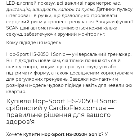
LED-дисплей показує всі важливі параметри:
час,
дистанцію, швидкість, калорії та пульс
. Датчики пульсу
інтегровані в ручки, що дозволяє контролювати
серцевий ритм у процесі тренування. Завдяки функції
SCAN дані автоматично змінюються кожні кілька
секунд, забезпечуючи зручний моніторинг.
Кому підійде ця модель
Hop-Sport HS-2050H Sonic — універсальний тренажер.
Він підходить новачкам, які тільки починають свій
шлях у спорті, людям, що прагнуть схуднути або
підтримати форму, а також досвідченим користувачам
для регулярних тренувань. Завдяки компактним
розмірам модель чудово підійде навіть для невеликих
квартир.
Купівля Hop-Sport HS-2050H Sonic
сріблястий у CardioFlex.com.ua —
правильне рішення для вашого
здоров’я
Хочете
купити Hop-Sport HS-2050H Sonic
? У