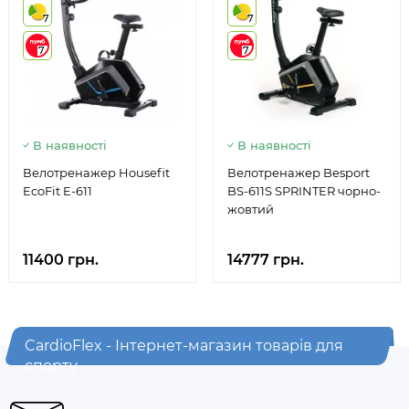
7
7
7
7
В наявності
В наявності
Велотренажер Housefit
Велотренажер Besport
EcoFit E-611
BS-611S SPRINTER чорно-
жовтий
11400 грн.
14777 грн.
CardioFlex - Інтернет-магазин товарів для
спорту