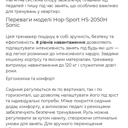
Магнітна система опору забезпечує плавний хід
педалей і тишу під час занять, що особливо важливо
для тренувань у квартирі.
Переваги моделі Hop-Sport HS-2050H
Sonic
Цей тренажер поєднує в собі зручність, безпеку та
ефективність.
8 рівнів навантаження
дозволяють
підлаштувати інтенсивність занять під будь-які цілі —
від легкої розминки до інтенсивного кардіо. Завдяки
міцному корпусу та якісним матеріалам, тренажер
витримує навантаження до 120 кг і служитиме довгі
роки.
Ергономіка та комфорт
Сидіння регулюється як по вертикалі, так і по
горизонталі, що дозволяє налаштувати його під зріст
та індивідуальні потреби. М’яке покриття сидіння
додає комфорту, а антиковзкі педалі з ремінцями
забезпечують безпечне тренування. Руль можна
регулювати за кутом нахилу, створюючи оптимальні
умови для занять. Для зручного переміщення