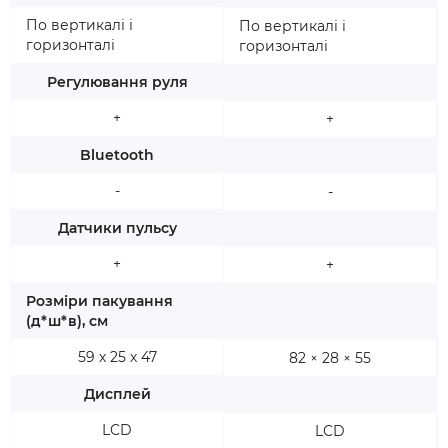
По вертикалі і
По вертикалі і
горизонталі
горизонталі
Регулювання руля
+
+
Bluetooth
-
-
Датчики пульсу
+
+
Розміри пакування
(д*ш*в), см
59 х 25 х 47
82 × 28 × 55
Дисплей
LCD
LCD