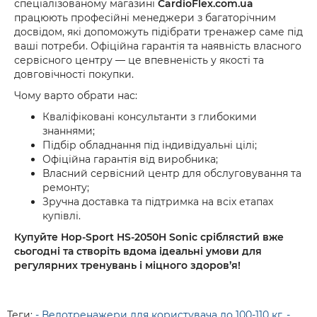
спеціалізованому магазині
CardioFlex.com.ua
працюють професійні менеджери з багаторічним
досвідом, які допоможуть підібрати тренажер саме під
ваші потреби. Офіційна гарантія та наявність власного
сервісного центру — це впевненість у якості та
довговічності покупки.
Чому варто обрати нас:
Кваліфіковані консультанти з глибокими
знаннями;
Підбір обладнання під індивідуальні цілі;
Офіційна гарантія від виробника;
Власний сервісний центр для обслуговування та
ремонту;
Зручна доставка та підтримка на всіх етапах
купівлі.
Купуйте Hop-Sport HS-2050H Sonic сріблястий вже
сьогодні та створіть вдома ідеальні умови для
регулярних тренувань і міцного здоров’я!
Теги:
- Велотренажери для користувача до 100-110 кг
,
-