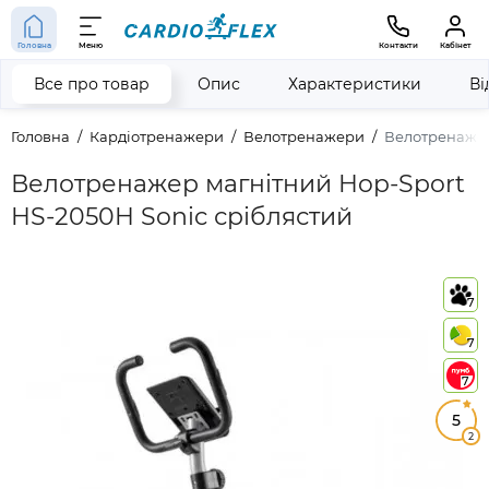
Головна
Меню
Контакти
Кабінет
Все про товар
Опис
Характеристики
Ві
Головна
Кардіотренажери
Велотренажери
Велотренажер
Велотренажер магнітний Hop-Sport
HS-2050H Sonic сріблястий
7
7
7
5
2