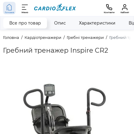
Головна
Меню
Контакти
Кабінет
Все про товар
Опис
Характеристики
Ві
Головна
Кардіотренажери
Гребні тренажери
Гребний тре
Гребний тренажер Inspire CR2