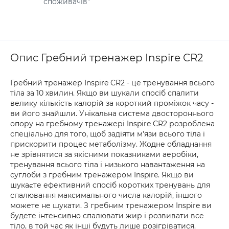
споживачів"
Опис Гребний тренажер Inspire CR2
Гребний тренажер Inspire CR2 - це тренування всього
тіла за 10 хвилин. Якщо ви шукали спосіб спалити
велику кількість калорій за короткий проміжок часу -
ви його знайшли. Унікальна система двостороннього
опору на гребному тренажері Inspire CR2 розроблена
спеціально для того, щоб задіяти м'язи всього тіла і
прискорити процес метаболізму. Жодне обладнання
не зрівнятися за якісними показниками аеробіки,
тренування всього тіла і низького навантаження на
суглоби з гребним тренажером Inspire. Якщо ви
шукаєте ефективний спосіб коротких тренувань для
спалювання максимального числа калорій, іншого
можете не шукати. З гребним тренажером Inspire ви
будете інтенсивно спалювати жир і розвивати все
тіло, в той час як інші будуть лише розігріватися.