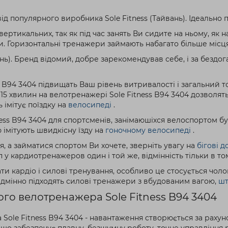
від популярного виробника Sole Fitness (Тайвань). Ідеально
ертикальних, так як під час занять Ви сидите на ньому, як 
 Горизонтальні тренажери займають набагато більше місця,
йвань). Бренд відомий, добре зарекомендував себе, і за безд
B94 3404 підвищать Ваш рівень витривалості і загальний тону
 хвилин на велотренажері Sole Fitness B94 3404 дозволять 
 імітує поїздку на
велосипеді
.
s B94 3404 для спортсменів, занімаюшіхся велоспортом бу
 імітують швидкісну їзду на
гоночному велосипеді
.
, а займатися спортом Ви хочете, зверніть увагу на
бігові 
 кардиотренажеров один і той же, відмінність тільки в том
и кардіо і силові тренування, особливо це стосується чолові
ідмінно підходять силові тренажери з вбудованим вагою,
шт
ого велотренажера Sole Fitness B94 3404
le Fitness B94 3404 - навантаження створюється за рахуно
 що забезпечує плавну, безшумну роботу, точне управління 