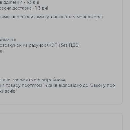
ідділення - 1-3 дні
есна доставка - 1-3 дні
ніями-перевізниками (уточнювати у менеджера)
риманні
озрахунок на рахунок ФОП (без ПДВ)
ми
ісяців, залежить від виробника,
я товару протягом 14 днів відповідно до "Закону про
живачів"