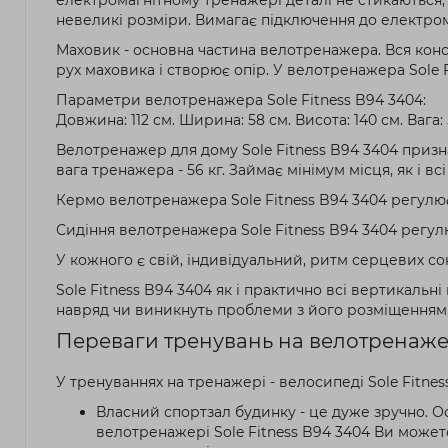
невеликі розміри. Вимагає підключення до електром
Маховик - основна частина велотренажера. Вся конс
рух маховика і створює опір. У велотренажера Sole 
Параметри велотренажера Sole Fitness B94 3404:
Довжина: 112 см. Ширина: 58 см. Висота: 140 см. Вага: 
Велотренажер для дому Sole Fitness B94 3404 приз
вага тренажера - 56 кг. Займає мінімум місця, як і 
Кермо велотренажера Sole Fitness B94 3404 регулює
Сидіння велотренажера Sole Fitness B94 3404 регулю
У кожного є свій, індивідуальний, ритм серцевих со
Sole Fitness B94 3404 як і практично всі вертикальн
навряд чи виникнуть проблеми з його розміщенням, 
Переваги тренувань на велотренажері
У тренуваннях на тренажері - велосипеді Sole Fitnes
Власний спортзал будинку - це дуже зручно. О
велотренажері Sole Fitness B94 3404 Ви можете