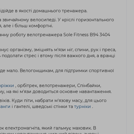
 підійде в якості домашнього тренажера.
на звичайному велосипеді. У кріслі горизонтального
 але і більш комфортні.
оганну роботу велотренажера Sole Fitness B94 3404
с організму, зміцнять м'язи ніг, спини, рук і преса,
подолати стрес і втому після важкого дня, а вранці
де мало. Велогонщикам, для підтримки спортивної
доріжки
, орбітрек, велотренажери, Спінбайки,
у, на які м'язи доводиться основне навантаження.
ків. Куди піти, набрати м'язову масу, для цього
анги
і гантелі, шведські стінки та
турніки
.
к електромагніта, який гальмує маховик. В
рівнем навантаження, низький рівень зносу і