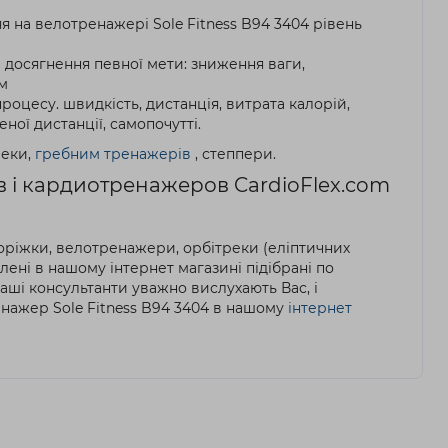
яя на велотренажері Sole Fitness B94 3404 рівень
 досягнення певної мети: зниження ваги,
ам
оцесу. швидкість, дистанція, витрата калорій,
ної дистанції, самопочутті.
реки,
гребним тренажерів
, степпери.
в і кардиотренажеров CardioFlex.com
оріжки, велотренажери, орбітреки (еліптичних
лені в нашому інтернет магазині підібрані по
аші консультанти уважно вислухають Вас, і
нажер Sole Fitness B94 3404 в нашому
інтернет