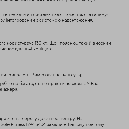
єте педалями і система навантаження, яка гальмує
разу інтегрований з системою навантаження.
а користувача 136 кг., Що і пояснює такий високий
ранспортувальні коліщата.
витривалість. Вимірювання пульсу - є.
ібно не багато, стане практично скрізь. У Вас
ренажера.
аремно на дорогу до фітнес-центру. На
р Sole Fitness B94 3404 завжди в Вашому повному