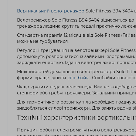
Вертикальний велотренажер
Sole Fitness B94 3404 
Велотренажер Sole Fitness B94 3404 відноситься до в
тренажера людина крутить педалі практично лежачи.
Стандартна гарантія 12 місяців від Sole Fitness (Та
можна не турбуватися.
Регулярні тренування на велотренажері Sole Fitness 
допоможуть розпрощатися із зайвими кілограмами. 15
заряджати енергією. Їзда на велотренажері полность
Можливостей домашнього велотренажера Sole Fitnes
форми, краще купити
спін-байк
. Спінбайки повністю
Якщо крутити педалі велосипеда Вам не подобається
степпери або гребні тренажери. Загальний принцип у
Для гармонтічного розвитку тіла необхідно поєднуват
знадобляться силові тренажери. Для занять вдома в
Технічні характеристики вертикальн
Принцип роботи електромагнітного велотренажера So
електромагнітному тренажері деталі не стикаються,