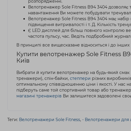
розпорядженні.
Велотренажер Sole Fitness B94 3404 дозволяє т
навантаження Ви можете побудувати тренуваль
Велотренажер Sole Fitness B94 3404 має набір
підвищення витривалості і т. Д. Кількість тре
Є LED дисплей для більш повного контролю вел
частота пульсу, час. Ведіть подбробний журнал 
В принципі все вищесказане відноситься і до інших
Купити велотренажер Sole Fitness B9
Київ
Вибрати й купити велотренажер на будь-який смак 
тренажери), спін-байки,
степпери
різних виробників,
оптимальному співвідношенню ціни і якості. У нас 
підберуть саме той спортивний товар або тренажер,
магазині тренажерів
Ви залишитеся задоволені сво
Теги:
Велотренажери Sole Fitness
,
- Велотренажери для л