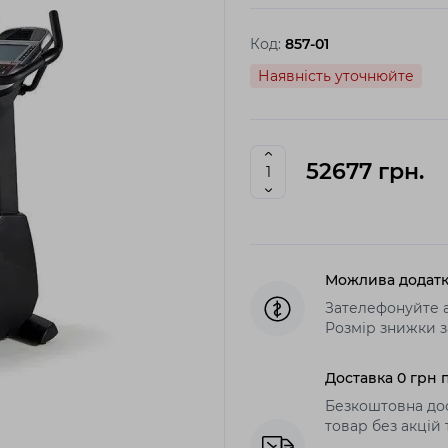
Код:
857-01
Наявність уточнюйте
52677 грн.
Можлива додатк
Зателефонуйте а
Розмір знижки з
Доставка 0 грн п
Безкоштовна дос
товар без акцій