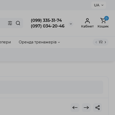
UA
×
0
(099) 335-31-74
(097) 034-20-46
Кабінет
Кошик
епери
Оренда тренажерів
1/2
акрити