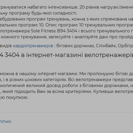
ренуватися набагато інтенсивніше. 20 рівнів нагрузкі.Ізмен
ну програму будь-якої складності.
 вбудованих програм тренувань, кожна з яких спрямована на
нувальних програм: 10. Опис програм: 10 тренувальних прогр
отренажера Sole Fitness B94 3404 і всього тренувального пр
кожного тренування, записуйте і аналізуйте дані про пройде
 видів
кардіотренажерів
: бігових доріжках, Спінбайк, Орбіт
4 3404 в інтернет-магазині велотренажері
можна в нашому інтернет-магазині. Ми пропонуємо бігові д
 і в різних цінових категоріях. Всі велотренажери представ
накопичений великий досвід роботи з біговими доріжками, н
 який підходить Вам за всіма критеріями. Купивши велотре
єю покупкою.
ітніх