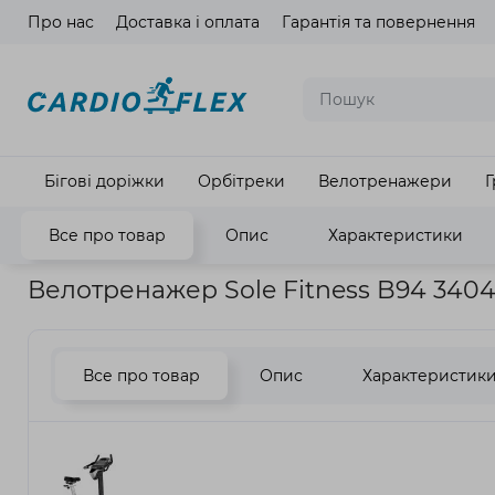
Про нас
Доставка і оплата
Гарантія та повернення
Мова ма
Бігові доріжки
Орбітреки
Велотренажери
Г
Все про товар
Опис
Характеристики
Головна
Кардіотренажери
Велотренажери
Велотренаже
Велотренажер Sole Fitness B94 340
Все про товар
Опис
Характеристик