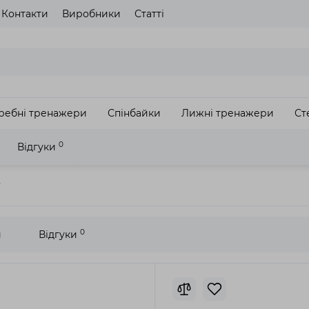
Контакти
Виробники
Статті
газину
Будь ласка оберіть мову сайту
UA
RU
ребні тренажери
Спінбайки
Лижні тренажери
Ст
З
0
Відгуки
р Sole Fitness B94 3404
4
0
и
Відгуки