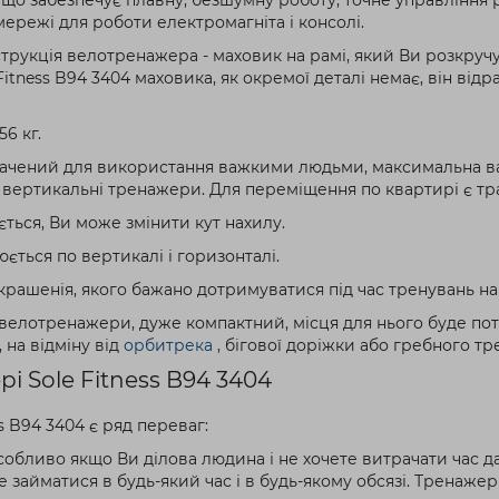
ережі для роботи електромагніта і консолі.
трукція велотренажера - маховик на рамі, який Ви розкручу
Fitness B94 3404 маховика, як окремої деталі немає, він від
56 кг.
начений для використання важкими людьми, максимальна ваг
всі вертикальні тренажери. Для переміщення по квартирі є т
ться, Ви може змінити кут нахилу.
ється по вертикалі і горизонталі.
крашенія, якого бажано дотримуватися під час тренувань на 
і велотренажери, дуже компактний, місця для нього буде потр
на відміну від
орбитрека
, бігової доріжки або гребного т
 Sole Fitness B94 3404
s B94 3404 є ряд переваг:
собливо якщо Ви ділова людина і не хочете витрачати час д
 займатися в будь-який час і в будь-якому обсязі. Тренаже