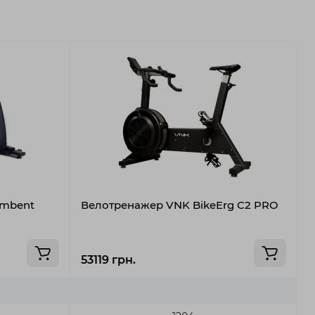
umbent
Велотренажер VNK BikeErg C2 PRO
В
B
53119 грн.
5