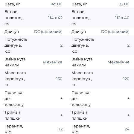
Вага, кг
45.00
Вага, кг
32.00
Бігове
Бігове
полотно,
114 х 42
полотно,
112 х 40
см
см
Двигун
DC (щітковий)
Двигун
DC (щітковий)
Потужність
Потужність
двигуна,
2
двигуна,
2
к.с
к.с
Зміна кута
Зміна кута
Механіка
Механічне
нахилу
нахилу
Макс. вага
Макс. вага
користув.,
130
користув.,
120
кг
кг
Поличка
Поличка
для
+
для
+
телефону
телефону
Тримач
Тримач
+
+
пляшки
пляшки
Гарантія,
Гарантія,
12
24
міс
міс