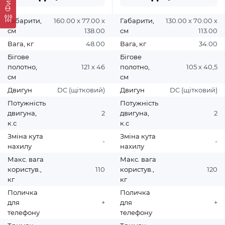
Габарити,
160.00 х 77.00 х
Габарити,
130.00 х 70.00 х
см
138.00
см
113.00
Вага, кг
48.00
Вага, кг
34.00
Бігове
Бігове
полотно,
121 х 46
полотно,
105 х 40,5
см
см
Двигун
DC (щітковий)
Двигун
DC (щітковий)
Потужність
Потужність
двигуна,
2
двигуна,
2
к.с
к.с
Зміна кута
Зміна кута
-
-
нахилу
нахилу
Макс. вага
Макс. вага
користув.,
110
користув.,
120
кг
кг
Поличка
Поличка
для
+
для
+
телефону
телефону