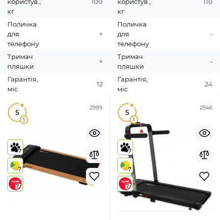
користув.,
100
користув.,
110
кг
кг
Поличка
Поличка
для
+
для
-
телефону
телефону
Тримач
Тримач
+
-
пляшки
пляшки
Гарантія,
Гарантія,
12
24
міс
міс
2999
2546
5
5
1
1
7
7
7
7
7
7