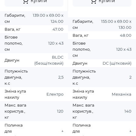
Купити
Купити
Габарити,
139.00 х 69.00 х
см
124.00
Габарити,
155.00 х 69.00 х
см
130.00
Вага, кг
47.00
Вага, кг
48.00
Бігове
полотно,
120 х 43
Бігове
см
полотно,
120 х 43
см
BLDC
Двигун
(безщітковий)
Двигун
DC (щітковий)
Потужність
Потужність
двигуна,
2,5
двигуна,
2
к.с
к.с
Зміна кута
Зміна кута
Електро
Механіка
нахилу
нахилу
Макс. вага
Макс. вага
користув.,
120
користув.,
140
кг
кг
Поличка
Поличка
для
+
для
+