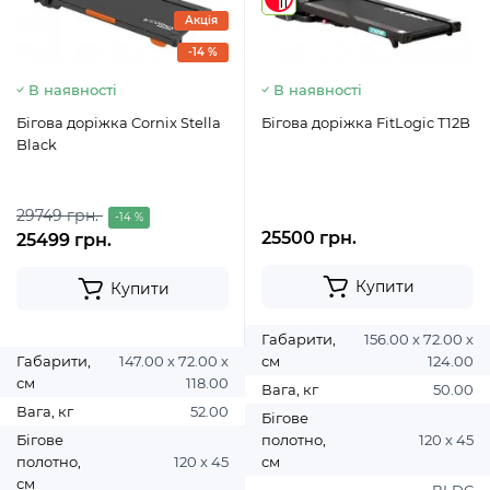
11
Акція
-14 %
В наявності
В наявності
Бігова доріжка Cornix Stella
Бігова доріжка FitLogic T12B
Black
29749 грн.
-14 %
25500 грн.
25499 грн.
Купити
Купити
Габарити,
156.00 х 72.00 х
Габарити,
147.00 х 72.00 х
см
124.00
см
118.00
Вага, кг
50.00
Вага, кг
52.00
Бігове
Бігове
полотно,
120 х 45
полотно,
120 х 45
см
см