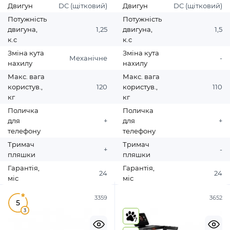
Двигун
DC (щітковий)
Двигун
DC (щітковий)
Потужність
Потужність
двигуна,
1,25
двигуна,
1,5
к.с
к.с
Зміна кута
Зміна кута
Механічне
-
нахилу
нахилу
Макс. вага
Макс. вага
користув.,
120
користув.,
110
кг
кг
Поличка
Поличка
для
+
для
+
телефону
телефону
Тримач
Тримач
+
-
пляшки
пляшки
Гарантія,
Гарантія,
24
24
міс
міс
3359
3652
5
3
7