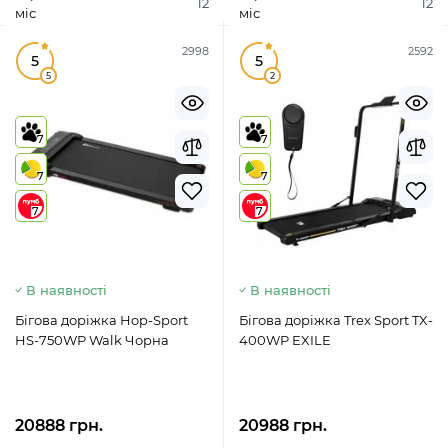
12
12
міс
міс
2998
2592
5
5
5
2
7
7
7
7
7
7
В наявності
В наявності
Бігова доріжка Hop-Sport
Бігова доріжка Trex Sport TX-
HS-750WP Walk Чорна
400WP EXILE
20888 грн.
20988 грн.