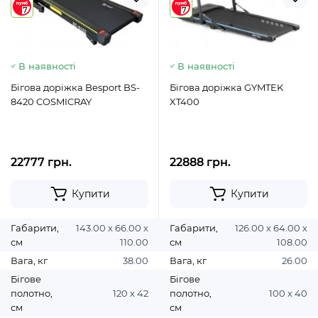
7
7
В наявності
В наявності
Бігова доріжка Besport BS-
Бігова доріжка GYMTEK
8420 COSMICRAY
XT400
22777 грн.
22888 грн.
Купити
Купити
Габарити,
143.00 х 66.00 х
Габарити,
126.00 х 64.00 х
см
110.00
см
108.00
Вага, кг
38.00
Вага, кг
26.00
Бігове
Бігове
полотно,
120 х 42
полотно,
100 х 40
см
см