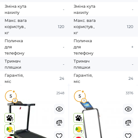
Зміна кута
Зміна кута
-
-
нахилу
нахилу
Макс. вага
Макс. вага
користув.,
120
користув.,
120
кг
кг
Поличка
Поличка
для
-
для
+
телефону
телефону
Тримач
Тримач
-
-
пляшки
пляшки
Гарантія,
Гарантія,
24
24
міс
міс
2548
3376
5
5
3
1
7
7
7
7