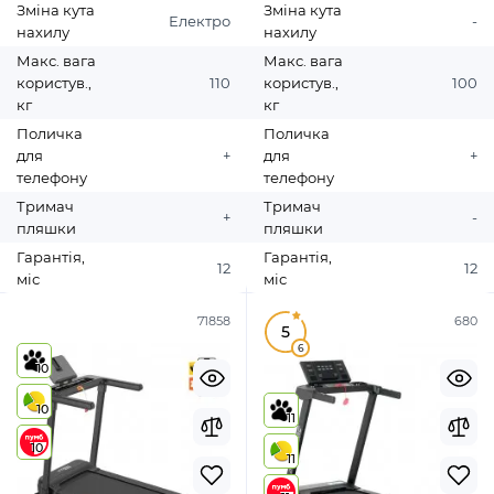
Зміна кута
Зміна кута
Електро
-
нахилу
нахилу
Макс. вага
Макс. вага
користув.,
110
користув.,
100
кг
кг
Поличка
Поличка
для
+
для
+
телефону
телефону
Тримач
Тримач
+
-
пляшки
пляшки
Гарантія,
Гарантія,
12
12
міс
міс
71858
680
5
6
10
10
11
10
11