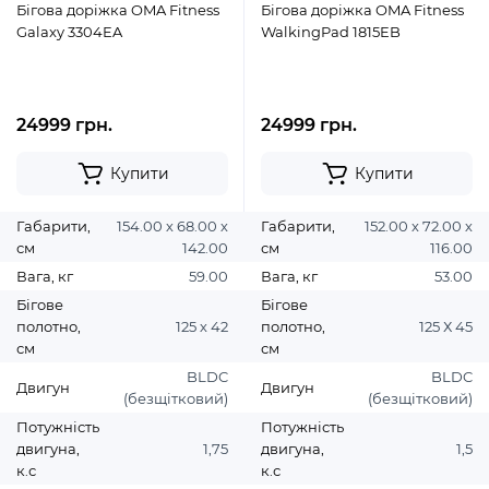
Бігова доріжка OMA Fitness
Бігова доріжка OMA Fitness
Galaxy 3304EA
WalkingPad 1815EB
24999 грн.
24999 грн.
Купити
Купити
Габарити,
154.00 х 68.00 х
Габарити,
152.00 х 72.00 х
см
142.00
см
116.00
Вага, кг
59.00
Вага, кг
53.00
Бігове
Бігове
полотно,
125 х 42
полотно,
125 Х 45
см
см
BLDC
BLDC
Двигун
Двигун
(безщітковий)
(безщітковий)
Потужність
Потужність
двигуна,
1,75
двигуна,
1,5
к.с
к.с