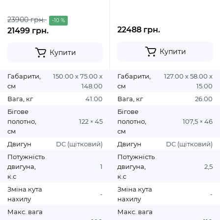
23900 грн.
-10 %
22488 грн.
21499 грн.
Купити
Купити
Габарити,
150.00 х 75.00 х
Габарити,
127.00 х 58.00 х
см
148.00
см
15.00
Вага, кг
41.00
Вага, кг
26.00
Бігове
Бігове
полотно,
122 × 45
полотно,
107,5 × 46
см
см
Двигун
DC (щітковий)
Двигун
DC (щітковий)
Потужність
Потужність
двигуна,
1
двигуна,
2,5
к.с
к.с
Зміна кута
Зміна кута
-
-
нахилу
нахилу
Макс. вага
Макс. вага