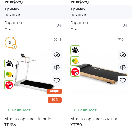
телефону
телефону
Тримач
Тримач
-
-
пляшки
пляшки
Гарантія,
Гарантія,
24
24
міс
міс
3649
71844
5
1
7
7
11
7
11
11
Акція
-10 %
В наявності
В наявності
Бігова доріжка FitLogic
Бігова доріжка GYMTEK
T116W
XT250