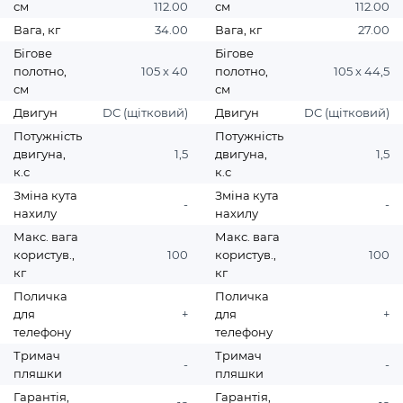
см
112.00
см
112.00
Вага, кг
34.00
Вага, кг
27.00
Бігове
Бігове
полотно,
105 х 40
полотно,
105 х 44,5
см
см
Двигун
DC (щітковий)
Двигун
DC (щітковий)
Потужність
Потужність
двигуна,
1,5
двигуна,
1,5
к.с
к.с
Зміна кута
Зміна кута
-
-
нахилу
нахилу
Макс. вага
Макс. вага
користув.,
100
користув.,
100
кг
кг
Поличка
Поличка
для
+
для
+
телефону
телефону
Тримач
Тримач
-
-
пляшки
пляшки
Гарантія,
Гарантія,