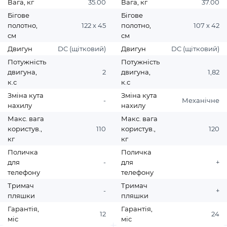
Вага, кг
35.00
Вага, кг
37.00
Бігове
Бігове
полотно,
122 х 45
полотно,
107 х 42
см
см
Двигун
DC (щітковий)
Двигун
DC (щітковий)
Потужність
Потужність
двигуна,
2
двигуна,
1,82
к.с
к.с
Зміна кута
Зміна кута
-
Механічне
нахилу
нахилу
Макс. вага
Макс. вага
користув.,
110
користув.,
120
кг
кг
Поличка
Поличка
для
-
для
+
телефону
телефону
Тримач
Тримач
-
+
пляшки
пляшки
Гарантія,
Гарантія,
12
24
міс
міс