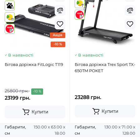
7
11
7
11
11
Акція
-10 %
В наявності
В наявності
Бігова доріжка FitLogic T119
Бігова доріжка Trex Sport TX-
650TM POKET
25800 грн.
-10 %
23288 грн.
23199 грн.
Купити
Купити
Габарити,
150.00 х 63.00 х
Габарити,
130.00 х 71.00 х
см
18.00
см
128.00