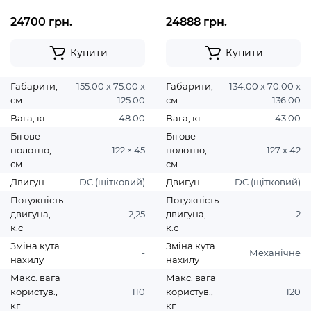
24700 грн.
24888 грн.
Купити
Купити
Габарити,
155.00 х 75.00 х
Габарити,
134.00 х 70.00 х
см
125.00
см
136.00
Вага, кг
48.00
Вага, кг
43.00
Бігове
Бігове
полотно,
122 × 45
полотно,
127 x 42
см
см
Двигун
DC (щітковий)
Двигун
DC (щітковий)
Потужність
Потужність
двигуна,
2,25
двигуна,
2
к.с
к.с
Зміна кута
Зміна кута
-
Механічне
нахилу
нахилу
Макс. вага
Макс. вага
користув.,
110
користув.,
120
кг
кг