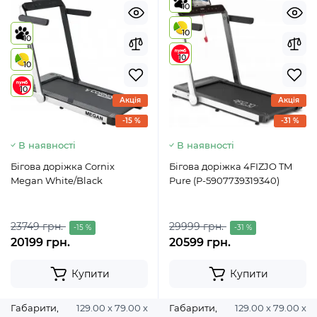
10
10
10
10
10
10
Акція
Акція
-15 %
-31 %
В наявності
В наявності
Бігова доріжка Cornix
Бігова доріжка 4FIZJO TM
Megan White/Black
Pure (P-5907739319340)
23749 грн.
29999 грн.
-15 %
-31 %
20199 грн.
20599 грн.
Купити
Купити
Габарити,
129.00 х 79.00 х
Габарити,
129.00 х 79.00 х