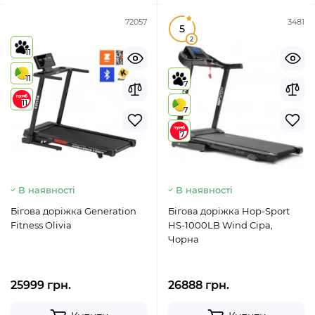
72057
3481
5
2
11
11
7
11
7
7
В наявності
В наявності
Бігова доріжка Generation
Бігова доріжка Hop-Sport
Fitness Olivia
HS-1000LB Wind Сіра,
Чорна
25999 грн.
26888 грн.