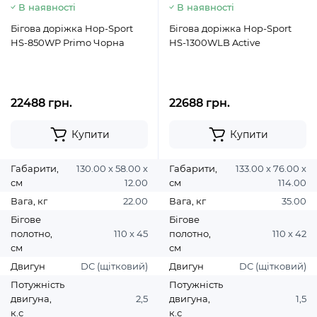
В наявності
В наявності
Бігова доріжка Hop-Sport
Бігова доріжка Hop-Sport
HS-850WP Primo Чорна
HS-1300WLB Active
22488 грн.
22688 грн.
Купити
Купити
Габарити,
130.00 х 58.00 х
Габарити,
133.00 х 76.00 х
см
12.00
см
114.00
Вага, кг
22.00
Вага, кг
35.00
Бігове
Бігове
полотно,
110 x 45
полотно,
110 х 42
см
см
Двигун
DC (щітковий)
Двигун
DC (щітковий)
Потужність
Потужність
двигуна,
2,5
двигуна,
1,5
к.с
к.с