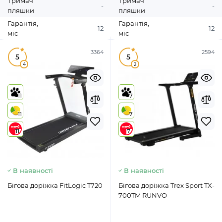
Тримач
Тримач
-
-
пляшки
пляшки
Гарантія,
Гарантія,
12
12
міс
міс
3364
2594
5
5
4
2
11
7
11
7
11
7
В наявності
В наявності
Бігова доріжка FitLogic T720
Бігова доріжка Trex Sport TX-
700TM RUNVO