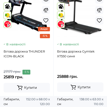
5
7
5
7
5
7
Акція
-5 %
В наявності
В наявності
Бігова доріжка THUNDER
Бігова доріжка Gymtek
ICON-BLACK
XT550 синя
27177 грн.
-5 %
25888 грн.
25819 грн.
Купити
Купити
Габарити,
152.00 х 68.00 х
Габарити,
138.00 х 63.00 х
см
120.00
см
110.00