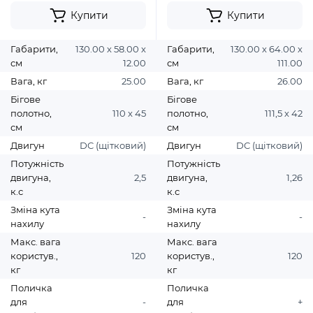
Купити
Купити
Габарити,
130.00 х 58.00 х
Габарити,
130.00 х 64.00 х
см
12.00
см
111.00
Вага, кг
25.00
Вага, кг
26.00
Бігове
Бігове
полотно,
110 х 45
полотно,
111,5 х 42
см
см
Двигун
DC (щітковий)
Двигун
DC (щітковий)
Потужність
Потужність
двигуна,
2,5
двигуна,
1,26
к.с
к.с
Зміна кута
Зміна кута
-
-
нахилу
нахилу
Макс. вага
Макс. вага
користув.,
120
користув.,
120
кг
кг
Поличка
Поличка
для
-
для
+