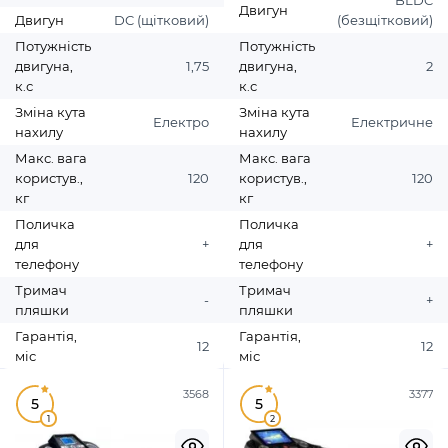
BLDC
Двигун
Двигун
DC (щітковий)
(безщітковий)
Потужність
Потужність
двигуна,
1,75
двигуна,
2
к.с
к.с
Зміна кута
Зміна кута
Електро
Електричне
нахилу
нахилу
Макс. вага
Макс. вага
користув.,
120
користув.,
120
кг
кг
Поличка
Поличка
для
+
для
+
телефону
телефону
Тримач
Тримач
-
+
пляшки
пляшки
Гарантія,
Гарантія,
12
12
міс
міс
3568
3377
5
5
1
2